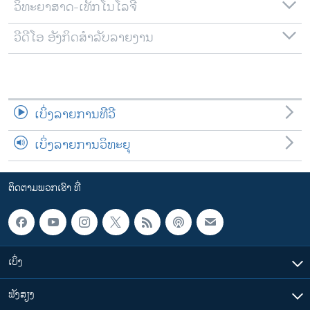
ວິທະຍາສາດ-ເທັກໂນໂລຈີ
ວີດີໂອ ອັງກິດສຳລັບລາຍງານ
ເບິ່ງລາຍການທີວີ
ເບິ່ງລາຍການວິທະຍຸ
ຕິດຕາມພວກເຮົາ ທີ່
ເບິ່ງ
ຟັງສຽງ