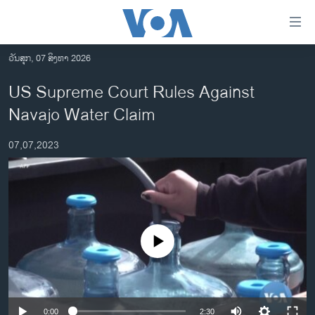
ລິ້ງ
ສຳຫລັບ
ເຂົ້າ
ວັນສຸກ, 07 ສິງຫາ 2026
ຫາ
ໂຮມເພຈ
US Supreme Court Rules Against
ຂ້າມ
ລາວ
Navajo Water Claim
ຂ້າມ
ອາເມຣິກາ
ຂ້າມ
07,07,2023
ໄປ
ການເລືອກຕັ້ງ ປະທານາທີບໍດີ ສະຫະລັດ 2024
ຫາ
ຂ່າວ​ຈີນ
ຊອກ
ຄົ້ນ
ໂລກ
ເອເຊຍ
No media source currently available
ອິດສະຫຼະພາບດ້ານການຂ່າວ
ຊີວິດຊາວລາວ
ຊຸມຊົນຊາວລາວ
0:00
2:30