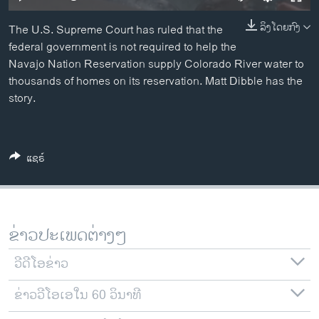
ວິທະຍາສາດ-ເທັກໂນໂລຈີ
ລິງໂດຍກົງ
The U.S. Supreme Court has ruled that the
ທຸລະກິດ
federal government is not required to help the
ພາສາອັງກິດ
Navajo Nation Reservation supply Colorado River water to
thousands of homes on its reservation. Matt Dibble has the
ວີດີໂອ
story.
ສຽງ
ລາຍການກະຈາຍສຽງ
ຕິດຕາມພວກເຮົາ ທີ່
ແຊຣ໌
ລາຍງານ
ພາສາຕ່າງໆ
ຂ່າວປະເພດຕ່າງໆ
ວີດີໂອຂ່າວ
ຂ່າວວີໂອເອໃນ 60 ວິນາທີ