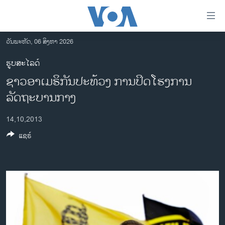
ລິ້ງ
ສຳຫລັບ
ເຂົ້າ
ວັນພະຫັດ, 06 ສິງຫາ 2026
ຫາ
ໂຮມເພຈ
ຮູບສະໄລດ໌
ຂ້າມ
ລາວ
ຊາວອາເມຣິກັນປະທ້ວງ ການປິດໂຮງການ
ຂ້າມ
ອາເມຣິກາ
ຂ້າມ
ລັດຖະບານກາງ
ໄປ
ການເລືອກຕັ້ງ ປະທານາທີບໍດີ ສະຫະລັດ 2024
ຫາ
14,10,2013
ຂ່າວ​ຈີນ
ຊອກ
ແຊຣ໌
ຄົ້ນ
ໂລກ
ເອເຊຍ
ອິດສະຫຼະພາບດ້ານການຂ່າວ
ຊີວິດຊາວລາວ
ຊຸມຊົນຊາວລາວ