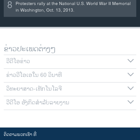
8
Protesters rally at the National U.S. World War II Memorial
in Washington, Oct. 13, 2013.
ຂ່າວປະເພດຕ່າງໆ
ວີດີໂອຂ່າວ
ຂ່າວວີໂອເອໃນ 60 ວິນາທີ
ວິທະຍາສາດ-ເທັກໂນໂລຈີ
ວີດີໂອ ອັງກິດສຳລັບລາຍງານ
ຕິດຕາມພວກເຮົາ ທີ່