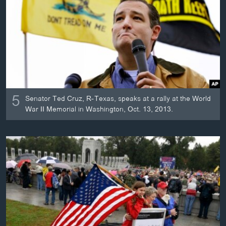
ວິທະຍາສາດ-ເທັກໂນໂລຈີ
ທຸລະກິດ
ພາສາອັງກິດ
ວີດີໂອ
ສຽງ
5
Senator Ted Cruz, R-Texas, speaks at a rally at the World
ລາຍການກະຈາຍສຽງ
ຕິດຕາມພວກເຮົາ ທີ່
War II Memorial in Washington, Oct. 13, 2013.
ລາຍງານ
ພາສາຕ່າງໆ