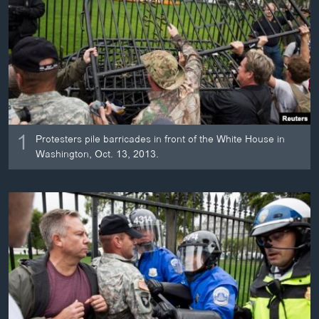
ວິທະຍາສາດ-ເທັກໂນໂລຈີ
ທຸລະກິດ
ພາສາອັງກິດ
ວີດີໂອ
ສຽງ
1
Protesters pile barricades in front of the White House in
ລາຍການກະຈາຍສຽງ
ຕິດຕາມພວກເຮົາ ທີ່
Washington, Oct. 13, 2013.
ລາຍງານ
ພາສາຕ່າງໆ