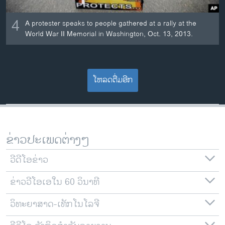
4
A protester speaks to people gathered at a rally at the
World War II Memorial in Washington, Oct. 13, 2013.
ໂຫລດຕື່ມອີກ
ຂ່າວປະເພດຕ່າງໆ
ວີດີໂອຂ່າວ
ຂ່າວວີໂອເອໃນ 60 ວິນາທີ
ວິທະຍາສາດ-ເທັກໂນໂລຈີ