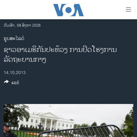
ລິ້ງ
ສຳຫລັບ
ເຂົ້າ
ວັນເສົາ, 08 ສິງຫາ 2026
ຫາ
ໂຮມເພຈ
ຮູບສະໄລດ໌
ຂ້າມ
ລາວ
ຊາວອາເມຣິກັນປະທ້ວງ ການປິດໂຮງການ
ຂ້າມ
ອາເມຣິກາ
ຂ້າມ
ລັດຖະບານກາງ
ໄປ
ການເລືອກຕັ້ງ ປະທານາທີບໍດີ ສະຫະລັດ 2024
ຫາ
14,10,2013
ຂ່າວ​ຈີນ
ຊອກ
ແຊຣ໌
ຄົ້ນ
ໂລກ
ເອເຊຍ
ອິດສະຫຼະພາບດ້ານການຂ່າວ
ຊີວິດຊາວລາວ
ຊຸມຊົນຊາວລາວ