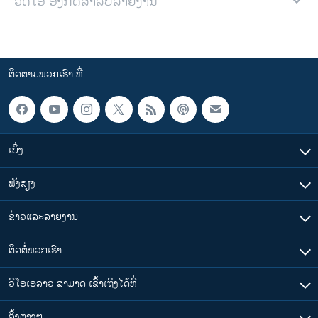
ວີດີໂອ ອັງກິດສຳລັບລາຍງານ
ຕິດຕາມພວກເຮົາ ທີ່
ເບິ່ງ
ຟັງສຽງ
ຂ່າວແລະລາຍງານ
ຕິດຕໍ່ພວກເຮົາ
ວີໂອເອລາວ ສາມາດ ເຂົ້າເຖິງໄດ້ທີ່
​ລິ້ງ​ຕ່າງໆ