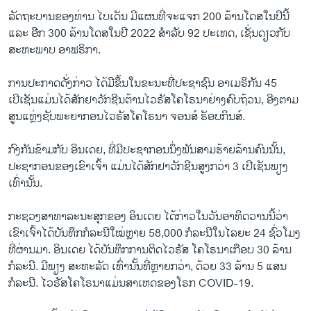
ລັດຖະບານຂອງທ່ານ ໄບເດັນ ມີແຜນທີ່ຈະແຈກ 200 ລ້ານໂດສໃນປີນີ້
ແລະ ອີກ 300 ລ້ານໂດສໃນປີ 2022 ສຳລັບ 92 ປະເທດ, ເຊັ່ນດຽວກັບ
ສະຫະພາບ ອາຟຣິກາ.
ການປະກາດດັ່ງກ່າວ ໄດ້ມີຂຶ້ນໃນຂະນະທີ່ປະຊາຊົນ ອາເມຣິກັນ 45
ເປີເຊັນແມ່ນໄດ້ສັກຢາວັກຊີນຕ້ານໄວຣັສໂຄໂຣນາຢ່າງຄົບຖ້ວນ, ອີງຕາມ
ສູນແຫຼ່ງຊັບພະຍາກອນໄວຣັສໂຄໂຣນາ ຈອນສ໌ ຮັອບກິນສ໌.
ກົງກັນຂ້າມກັບ ອິນເດຍ, ທີ່ມີປະຊາກອນນຶ່ງພັນສາມຮ້າຍລ້ານຄົນນັ້ນ,
ປະຊາກອນຂອງເຂົາເຈົ້າ ແມ່ນໄດ້ສັກຢາວັກຊີນສູງກວ່າ 3 ເປີເຊັນພຽງ
ເທົ່ານັ້ນ.
ກະຊວງສາທາລະນະສຸກຂອງ ອິນເດຍ ໄດ້ກ່າວໃນວັນອາທິດວານນີ້ວ່າ
ເຂົາເຈົ້າໄດ້ບັນທຶກກໍລະນີໃໝ່ຫຼາຍ 58,000 ກໍລະນີໃນໄລຍະ 24 ຊົ່ວໂມງ
ທີ່ຜ່ານມາ. ອິນເດຍ ໄດ້ບັນທຶກການຕິດໄວຣັສ ໂຄໂຣນາເກືອບ 30 ລ້ານ
ກໍລະນີ. ມີພຽງ ສະຫະລັດ ເທົ່ານັ້ນທີ່ຫຼາຍກວ່າ, ດ້ວຍ 33 ລ້ານ 5 ແສນ
ກໍລະນີ. ໄວຣັສໂຄໂຣນາແມ່ນສາເຫດຂອງໂຣກ COVID-19.