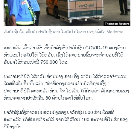
ວິທະຍາສາດ-ເທັກໂນໂລຈີ
ທຸລະກິດ
ພາສາອັງກິດ
ລົດຍົກຖືກໃຊ້ ເພື່ອຂົນຢາວັກຊີນຕ້ານໄວຣັສໂຄໂຣນາ ຂອງບໍລິສັດ Moderna.
ວີດີໂອ
ສະຫະລັດ ເວົ້າວ່າ ເຂົາເຈົ້າກຳລັງສົ່ງຢາວັກຊີນ COVID-19 ສອງລ້ານ
ສຽງ
ຫ້າແສນໂດສໄປໃຫ້ ໄຕ້ຫວັນ, ເຊິ່ງໄດ້ຂະຫຍາຍຂຶ້ນຈາກຈຳນວນທີ່ໄດ້
ລາຍການກະຈາຍສຽງ
ສັນຍາໄວ້ກ່ອນໜ້ານີ້ 750,000 ໂດສ.
ຕິດຕາມພວກເຮົາ ທີ່
ລາຍງານ
ປະທານາທິບໍດີ ໄຕ້ຫວັນ ທ່ານນາງ ສາຍ ອິ້ງ ເຫວິນ ໄດ້ກ່າວວ່າຈຳນວນ
ໂດສທີ່ເພີ່ມຂຶ້ນນັ້ນແມ່ນ “ທ່າທີ່ຂອງຄວາມເປັນມິດທີ່ຊາບຊຶ້ງ.”
ປະທານາທິບໍດີ ສະຫະລັດ ທ່ານ ໂຈ ໄບເດັນ ໄດ້ກ່າວວ່າ ລັດຖະບານຂອງ
ພາສາຕ່າງໆ
ທ່ານຈະແຈກຢາວັກຊີນ 80 ລ້ານໂດລາໃຫ້ທົ່ວໂລກ.
ຢາວັກຊີນດັ່ງກ່າວແມ່ນສ່ວນນຶ່ງຂອງຢາວັກຊີນ 500 ລ້ານໂດສທີ່
ສະຫະລັດ ໄດ້ສັນຍາທີ່ຈະບໍລິ ຈາກໃຫ້ເກືອບ 100 ສະຖານທີ່ໃນອີກສອງ
ປີຂ້າງໜ້າ.