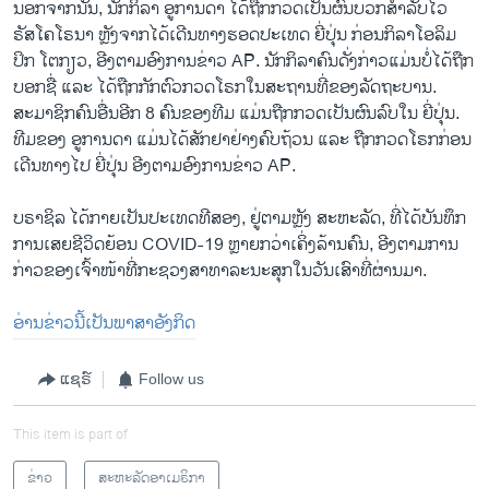
ນອກຈາກນັ້ນ, ນັກກິລາ ອູການດາ ໄດ້ຖືກກວດເປັນຜົນບວກສຳລັບໄວ
ຣັສໂຄໂຣນາ ຫຼັງຈາກໄດ້ເດີນທາງຮອດປະເທດ ຍີ່ປຸ່ນ ກ່ອນກິລາໂອລິມ
ປິກ ໂຕກຽວ, ອີງຕາມອົງການຂ່າວ AP. ນັກກິລາຄົນດັ່ງກ່າວແມ່ນບໍ່ໄດ້ຖືກ
ບອກຊື່ ແລະ ໄດ້ຖືກກັກຕົວກວດໂຣກໃນສະຖານທີ່ຂອງລັດຖະບານ.
ສະມາຊິກຄົນອື່ນອີກ 8 ຄົນຂອງທີມ ແມ່ນຖືກກວດເປັນຜົນລົບໃນ ຍີ່ປຸ່ນ.
ທີມຂອງ ອູການດາ ແມ່ນໄດ້ສັກຢາຢ່າງຄົບຖ້ວນ ແລະ ຖືກກວດໂຣກກ່ອນ
ເດີນທາງໄປ ຍີ່ປຸ່ນ ອີງຕາມອົງການຂ່າວ AP.
ບຣາຊິລ ໄດ້ກາຍເປັນປະເທດທີສອງ, ຢູ່ຕາມຫຼັງ ສະຫະລັດ, ທີ່ໄດ້ບັນທຶກ
ການເສຍຊີວິດຍ້ອນ COVID-19 ຫຼາຍກວ່າເຄິ່ງລ້ານຄົນ, ອີງຕາມການ
ກ່າວຂອງເຈົ້າໜ້າທີ່ກະຊວງສາທາລະນະສຸກໃນວັນເສົາທີ່ຜ່ານມາ.
ອ່ານຂ່າວນີ້ເປັນພາສາອັງກິດ
ແຊຣ໌
Follow us
This item is part of
ຂ່າວ
ສະຫະລັດອາເມຣິກາ