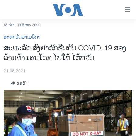
ລິ້ງ
ສຳຫລັບ
ເຂົ້າ
ວັນເສົາ, 08 ສິງຫາ 2026
ຫາ
ໂຮມເພຈ
ສະຫະລັດອາເມຣິກາ
ຂ້າມ
ລາວ
ສະຫະລັດ ສົ່ງຢາວັກຊີນກັນ COVID-19 ສອງ
ຂ້າມ
ອາເມຣິກາ
ລ້ານຫ້າແສນໂດສ ໄປໃຫ້ ໄຕ້ຫວັນ
ຂ້າມ
ໄປ
ການເລືອກຕັ້ງ ປະທານາທີບໍດີ ສະຫະລັດ 2024
ຫາ
21,06,2021
ຂ່າວ​ຈີນ
ຊອກ
ແຊຣ໌
ຄົ້ນ
ໂລກ
ເອເຊຍ
ອິດສະຫຼະພາບດ້ານການຂ່າວ
ຊີວິດຊາວລາວ
ຊຸມຊົນຊາວລາວ