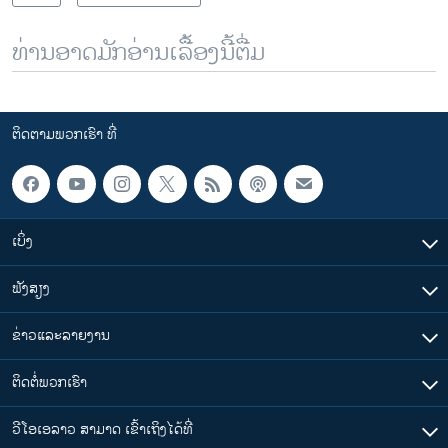
ທ່ານອາດມັກອ່ານເລື້ອງນີ້ຕື່ມ
ຕິດຕາມພວກເຮົາ ທີ່
ເບິ່ງ
ຟັງສຽງ
ຂ່າວແລະລາຍງານ
ຕິດຕໍ່ພວກເຮົາ
ວີໂອເອລາວ ສາມາດ ເຂົ້າເຖິງໄດ້ທີ່