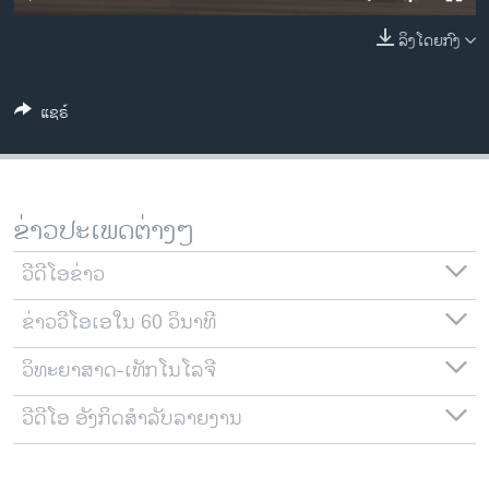
ວິທະຍາສາດ-ເທັກໂນໂລຈີ
ລິງໂດຍກົງ
ທຸລະກິດ
ພາສາອັງກິດ
ແຊຣ໌
ວີດີໂອ
ສຽງ
ລາຍການກະຈາຍສຽງ
ຂ່າວປະເພດຕ່າງໆ
ຕິດຕາມພວກເຮົາ ທີ່
ລາຍງານ
ວີດີໂອຂ່າວ
ຂ່າວວີໂອເອໃນ 60 ວິນາທີ
ພາສາຕ່າງໆ
ວິທະຍາສາດ-ເທັກໂນໂລຈີ
ວີດີໂອ ອັງກິດສຳລັບລາຍງານ