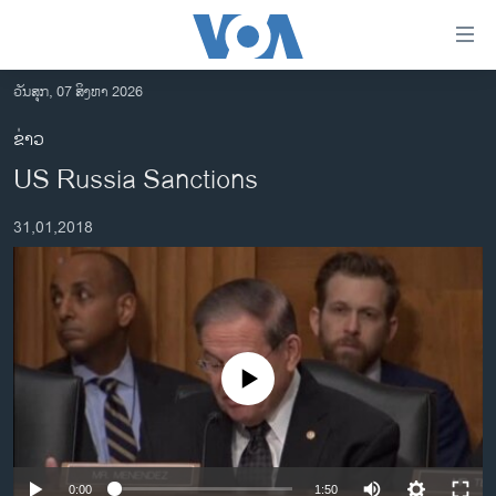
ລິ້ງ
ສຳຫລັບ
ເຂົ້າ
ວັນສຸກ, 07 ສິງຫາ 2026
ຫາ
ໂຮມເພຈ
ຂ່າວ
ຂ້າມ
ລາວ
US Russia Sanctions
ຂ້າມ
ອາເມຣິກາ
ຂ້າມ
31,01,2018
ໄປ
ການເລືອກຕັ້ງ ປະທານາທີບໍດີ ສະຫະລັດ 2024
ຫາ
ຂ່າວ​ຈີນ
ຊອກ
ຄົ້ນ
ໂລກ
ເອເຊຍ
No media source currently available
ອິດສະຫຼະພາບດ້ານການຂ່າວ
ຊີວິດຊາວລາວ
ຊຸມຊົນຊາວລາວ
0:00
1:50