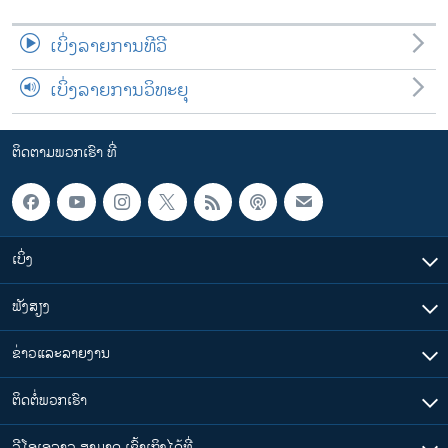
ເບິ່ງລາຍການທີວີ
ເບິ່ງລາຍການວິທະຍຸ
ຕິດຕາມພວກເຮົາ ທີ່
ເບິ່ງ
ຟັງສຽງ
ຂ່າວແລະລາຍງານ
ຕິດຕໍ່ພວກເຮົາ
ວີໂອເອລາວ ສາມາດ ເຂົ້າເຖິງໄດ້ທີ່