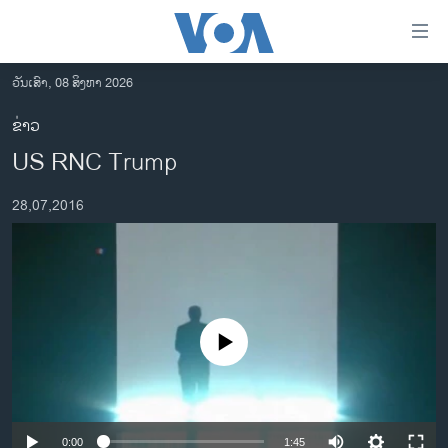
ລິ້ງ
ສຳຫລັບ
ເຂົ້າ
ວັນເສົາ, 08 ສິງຫາ 2026
ຫາ
ໂຮມເພຈ
ຂ່າວ
ຂ້າມ
ລາວ
US RNC Trump
ຂ້າມ
ອາເມຣິກາ
ຂ້າມ
28,07,2016
ໄປ
ການເລືອກຕັ້ງ ປະທານາທີບໍດີ ສະຫະລັດ 2024
ຫາ
ຂ່າວ​ຈີນ
ຊອກ
ຄົ້ນ
ໂລກ
ເອເຊຍ
No media source currently available
ອິດສະຫຼະພາບດ້ານການຂ່າວ
ຊີວິດຊາວລາວ
ຊຸມຊົນຊາວລາວ
0:00
1:45