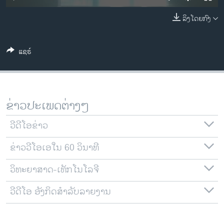
ວິທະຍາສາດ-ເທັກໂນໂລຈີ
ລິງໂດຍກົງ
ທຸລະກິດ
ພາສາອັງກິດ
ແຊຣ໌
ວີດີໂອ
ສຽງ
ລາຍການກະຈາຍສຽງ
ຂ່າວປະເພດຕ່າງໆ
ຕິດຕາມພວກເຮົາ ທີ່
ລາຍງານ
ວີດີໂອຂ່າວ
ຂ່າວວີໂອເອໃນ 60 ວິນາທີ
ພາສາຕ່າງໆ
ວິທະຍາສາດ-ເທັກໂນໂລຈີ
ວີດີໂອ ອັງກິດສຳລັບລາຍງານ