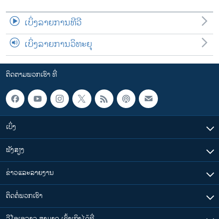
ເບິ່ງລາຍການທີວີ
ເບິ່ງລາຍການວິທະຍຸ
ຕິດຕາມພວກເຮົາ ທີ່
ເບິ່ງ
ຟັງສຽງ
ຂ່າວແລະລາຍງານ
ຕິດຕໍ່ພວກເຮົາ
ວີໂອເອລາວ ສາມາດ ເຂົ້າເຖິງໄດ້ທີ່