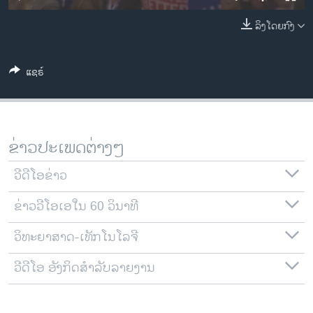
ວິທະຍາສາດ-ເທັກໂນໂລຈີ
ລິງໂດຍກົງ
ທຸລະກິດ
ພາສາອັງກິດ
ແຊຣ໌
ວີດີໂອ
ສຽງ
ລາຍການກະຈາຍສຽງ
ຂ່າວປະເພດຕ່າງໆ
ຕິດຕາມພວກເຮົາ ທີ່
ລາຍງານ
ວີດີໂອຂ່າວ
ຂ່າວວີໂອເອໃນ 60 ວິນາທີ
ພາສາຕ່າງໆ
ວິທະຍາສາດ-ເທັກໂນໂລຈີ
ວີດີໂອ ອັງກິດສຳລັບລາຍງານ