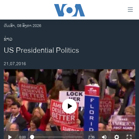
ລິ້ງ
ສຳຫລັບ
ເຂົ້າ
ວັນເສົາ, 08 ສິງຫາ 2026
ຫາ
ໂຮມເພຈ
ຂ່າວ
ຂ້າມ
ລາວ
US Presidential Politics
ຂ້າມ
ອາເມຣິກາ
ຂ້າມ
21,07,2016
ໄປ
ການເລືອກຕັ້ງ ປະທານາທີບໍດີ ສະຫະລັດ 2024
ຫາ
ຂ່າວ​ຈີນ
ຊອກ
ຄົ້ນ
ໂລກ
ເອເຊຍ
No media source currently available
ອິດສະຫຼະພາບດ້ານການຂ່າວ
ຊີວິດຊາວລາວ
ຊຸມຊົນຊາວລາວ
0:00
2:36