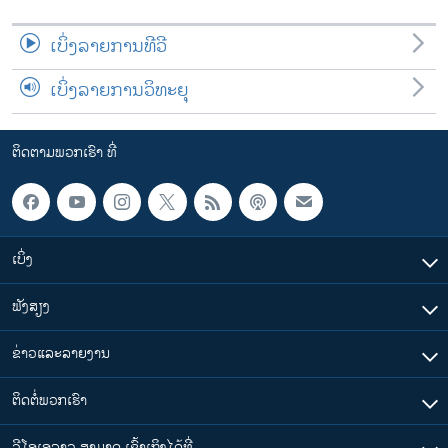
ເບິ່ງລາຍການທີວີ
ເບິ່ງລາຍການວິທະຍຸ
ຕິດຕາມພວກເຮົາ ທີ່
ເບິ່ງ
ຟັງສຽງ
ຂ່າວແລະລາຍງານ
ຕິດຕໍ່ພວກເຮົາ
ວີໂອເອລາວ ສາມາດ ເຂົ້າເຖິງໄດ້ທີ່