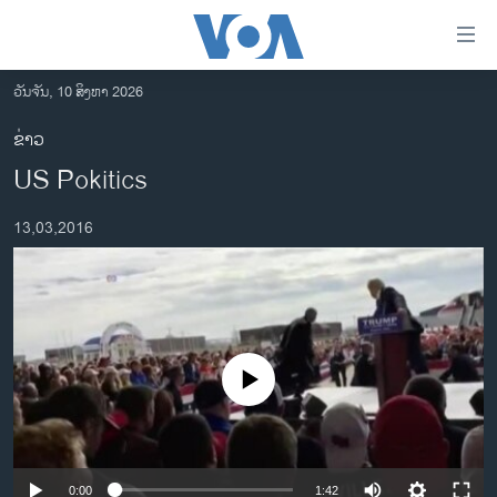
ລິ້ງ
ສຳຫລັບ
ເຂົ້າ
ວັນຈັນ, 10 ສິງຫາ 2026
ຫາ
ໂຮມເພຈ
ຂ່າວ
ຂ້າມ
ລາວ
US Pokitics
ຂ້າມ
ອາເມຣິກາ
ຂ້າມ
13,03,2016
ໄປ
ການເລືອກຕັ້ງ ປະທານາທີບໍດີ ສະຫະລັດ 2024
ຫາ
ຂ່າວ​ຈີນ
ຊອກ
ຄົ້ນ
ໂລກ
ເອເຊຍ
No media source currently available
ອິດສະຫຼະພາບດ້ານການຂ່າວ
ຊີວິດຊາວລາວ
ຊຸມຊົນຊາວລາວ
0:00
1:42