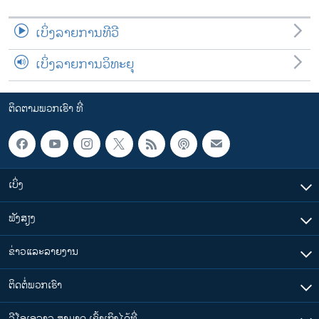
ເບິ່ງລາຍການທີວີ
ເບິ່ງລາຍການວິທະຍຸ
ຕິດຕາມພວກເຮົາ ທີ່
ເບິ່ງ
ຟັງສຽງ
ຂ່າວແລະລາຍງານ
ຕິດຕໍ່ພວກເຮົາ
ວີໂອເອລາວ ສາມາດ ເຂົ້າເຖິງໄດ້ທີ່