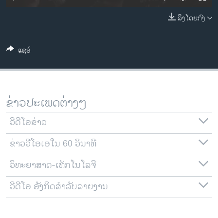
ວິທະຍາສາດ-ເທັກໂນໂລຈີ
ລິງໂດຍກົງ
ທຸລະກິດ
ພາສາອັງກິດ
ແຊຣ໌
ວີດີໂອ
ສຽງ
ລາຍການກະຈາຍສຽງ
ຂ່າວປະເພດຕ່າງໆ
ຕິດຕາມພວກເຮົາ ທີ່
ລາຍງານ
ວີດີໂອຂ່າວ
ຂ່າວວີໂອເອໃນ 60 ວິນາທີ
ພາສາຕ່າງໆ
ວິທະຍາສາດ-ເທັກໂນໂລຈີ
ວີດີໂອ ອັງກິດສຳລັບລາຍງານ