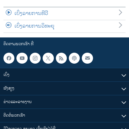
ເບິ່ງລາຍການທີວີ
ເບິ່ງລາຍການວິທະຍຸ
ຕິດຕາມພວກເຮົາ ທີ່
ເບິ່ງ
ຟັງສຽງ
ຂ່າວແລະລາຍງານ
ຕິດຕໍ່ພວກເຮົາ
ວີໂອເອລາວ ສາມາດ ເຂົ້າເຖິງໄດ້ທີ່