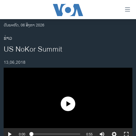
ລິ້ງ
ສຳຫລັບ
ເຂົ້າ
ວັນພະຫັດ, 06 ສິງຫາ 2026
ຫາ
ໂຮມເພຈ
ຂ່າວ
ຂ້າມ
ລາວ
US NoKor Summit
ຂ້າມ
ອາເມຣິກາ
ຂ້າມ
13,06,2018
ໄປ
ການເລືອກຕັ້ງ ປະທານາທີບໍດີ ສະຫະລັດ 2024
ຫາ
ຂ່າວ​ຈີນ
ຊອກ
ຄົ້ນ
ໂລກ
ເອເຊຍ
No media source currently available
ອິດສະຫຼະພາບດ້ານການຂ່າວ
ຊີວິດຊາວລາວ
ຊຸມຊົນຊາວລາວ
0:00
0:55