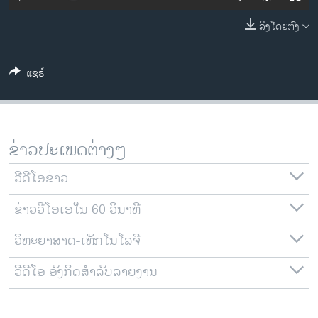
ວິທະຍາສາດ-ເທັກໂນໂລຈີ
ລິງໂດຍກົງ
ທຸລະກິດ
ພາສາອັງກິດ
ແຊຣ໌
ວີດີໂອ
ສຽງ
ລາຍການກະຈາຍສຽງ
ຂ່າວປະເພດຕ່າງໆ
ຕິດຕາມພວກເຮົາ ທີ່
ລາຍງານ
ວີດີໂອຂ່າວ
ຂ່າວວີໂອເອໃນ 60 ວິນາທີ
ພາສາຕ່າງໆ
ວິທະຍາສາດ-ເທັກໂນໂລຈີ
ວີດີໂອ ອັງກິດສຳລັບລາຍງານ