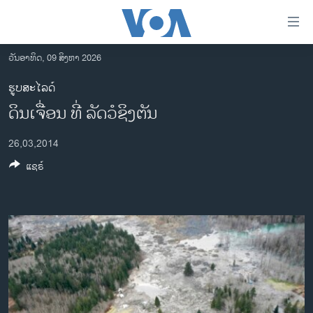
ລິ້ງ
ສຳຫລັບ
ເຂົ້າ
ວັນອາທິດ, 09 ສິງຫາ 2026
ຫາ
ໂຮມເພຈ
ຮູບສະໄລດ໌
ຂ້າມ
ລາວ
ດິນເຈື່ອນ ທີ່ ລັດວໍຊິງຕັນ
ຂ້າມ
ອາເມຣິກາ
ຂ້າມ
26,03,2014
ໄປ
ການເລືອກຕັ້ງ ປະທານາທີບໍດີ ສະຫະລັດ 2024
ຫາ
ແຊຣ໌
ຂ່າວ​ຈີນ
ຊອກ
ຄົ້ນ
ໂລກ
ເອເຊຍ
ອິດສະຫຼະພາບດ້ານການຂ່າວ
ຊີວິດຊາວລາວ
ຊຸມຊົນຊາວລາວ