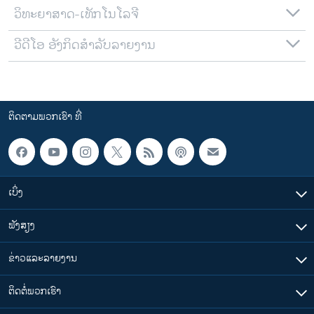
ວິທະຍາສາດ-ເທັກໂນໂລຈີ
ວີດີໂອ ອັງກິດສຳລັບລາຍງານ
ຕິດຕາມພວກເຮົາ ທີ່
ເບິ່ງ
ຟັງສຽງ
ຂ່າວແລະລາຍງານ
ຕິດຕໍ່ພວກເຮົາ