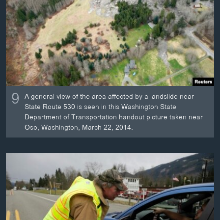
ວິທະຍາສາດ-ເທັກໂນໂລຈີ
ທຸລະກິດ
ພາສາອັງກິດ
ວີດີໂອ
ສຽງ
9
A general view of the area affected by a landslide near
ລາຍການກະຈາຍສຽງ
ຕິດຕາມພວກເຮົາ ທີ່
State Route 530 is seen in this Washington State
ລາຍງານ
Department of Transportation handout picture taken near
Oso, Washington, March 22, 2014.
ພາສາຕ່າງໆ