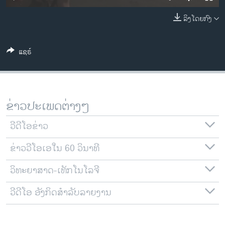
ວິທະຍາສາດ-ເທັກໂນໂລຈີ
ລິງໂດຍກົງ
ທຸລະກິດ
ພາສາອັງກິດ
ແຊຣ໌
ວີດີໂອ
ສຽງ
ລາຍການກະຈາຍສຽງ
ຂ່າວປະເພດຕ່າງໆ
ຕິດຕາມພວກເຮົາ ທີ່
ລາຍງານ
ວີດີໂອຂ່າວ
ຂ່າວວີໂອເອໃນ 60 ວິນາທີ
ພາສາຕ່າງໆ
ວິທະຍາສາດ-ເທັກໂນໂລຈີ
ວີດີໂອ ອັງກິດສຳລັບລາຍງານ