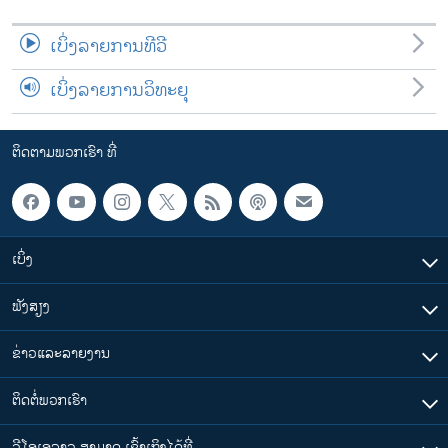
ເບິ່ງລາຍການທີວີ
ເບິ່ງລາຍການວິທະຍຸ
ຕິດຕາມພວກເຮົາ ທີ່
ເບິ່ງ
ຟັງສຽງ
ຂ່າວແລະລາຍງານ
ຕິດຕໍ່ພວກເຮົາ
ວີໂອເອລາວ ສາມາດ ເຂົ້າເຖິງໄດ້ທີ່