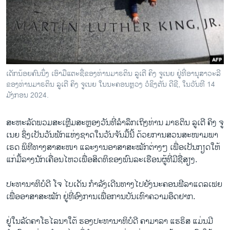
ພາສາອັງກິດ
ວີດີໂອ
ສຽງ
ລາຍການກະຈາຍສຽງ
ເດັກນ້ອຍຄົນນຶ່ງ ເອົາມືແຕະຊື່ຂອງທ່ານມາຣຕິນ ລູເຕີ ຄິງ ຈູເນຍ ຢູ່ທີ່ອານຸສາວະລີ
ຕິດຕາມພວກເຮົາ ທີ່
ຂອງທ່ານມາຣຕິນ ລູເຕີ ຄິງ ຈູເນຍ ໃນນະຄອນຫຼວງ ວໍຊິງຕັນ ດີຊີ, ໃນວັນທີ 14
ລາຍງານ
ມັງກອນ 2024.
ສະຫະລັດພວມສະເຫຼີມສະຫຼອງວັນທີ່ລຳລຶກເຖິງທ່ານ ມາຣຕິນ ລູເຕີ ຄິງ ຈູ
ພາສາຕ່າງໆ
ເນຍ ຊຶ່ງເປັນວັນພັກແຫ່ງຊາດໃນວັນຈັນມື້ນີ້ ດ້ວຍການ​ສວນ​ສະ​ໜາມ​ພາ​
ເຣດ ພິທີທາງສາສະໜາ ແລະງານອາສາສະໝັກຕ່າງໆ ເພື່ອເປັນກຽດ​ໃຫ້
ແກ່ມື້ລາງນັກເຄື່ອນໄຫວເພື່ອສິດທິຂອງພົນລະເຮືອນຜູ້ທີ່ມີຊື່ສຽງ.
ປະທານາທິບໍດີ ໂຈ ໄບເດັນ ກຳລັງເດີນທາງໄປຍັງນະຄອນຟີລາແດລເຟຍ
ເພື່ອອາສາສະໝັກ ຢູ່ທີ່ອົງການເພື່ອການບັນເທົາຄວາມອຶດຢາກ.
ຢູ່ໃນລັດຄາໂຣໄລນາໃຕ້ ຮອງປະທານາທິບໍດີ ຄາມາລາ ແຮຣິສ ແມ່ນມີ