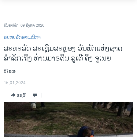
ລິ້ງ
ສຳຫລັບ
ໂຮມເພຈ
ເຂົ້າ
ລາວ
ວັນອາທິດ, 09 ສິງຫາ 2026
ຫາ
ອາເມຣິກາ
ສະຫະລັດອາເມຣິກາ
ຂ້າມ
ການເລືອກຕັ້ງ ປະທານາທີບໍດີ ສະຫະລັດ 2024
ສະຫະລັດ ສະເຫຼີມສະຫຼອງ ວັນພັກແຫ່ງຊາດ
ຂ້າມ
ລຳລຶກ​ເຖິງ ທ່ານມາຣຕິນ ລູເຕີ ຄິງ ຈູເນຍ
ຂ້າມ
ຂ່າວ​ຈີນ
ໄປ
ໂລກ
ຫາ
ວີໂອເອ
ຊອກ
ເອເຊຍ
15,01,2024
ຄົ້ນ
ອິດສະຫຼະພາບດ້ານການຂ່າວ
ແຊຣ໌
ຊີວິດຊາວລາວ
ຊຸມຊົນຊາວລາວ
ວິທະຍາສາດ-ເທັກໂນໂລຈີ
ທຸລະກິດ