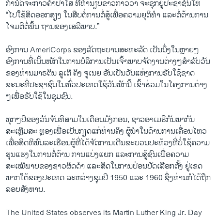
ກຳນົດຈະກ່າວຄຳປາໄສ ທີ່ທຳນຽບຂາວກ່າວວ່າ ຈະຊຸກຍູ້ປະຊາຊົນໃຫ້
“ໄປໃຊ້ສິດອອກສຽງ ໃນສືບຕໍ່ການຕໍ່ສູ້ເພື່ອຄວາມຍຸຕິທຳ ແລະຕໍ່ຕ້ານການ
ໂຈມຕີຕໍ່ພື້ນ ຖານຂອງເສລີພາບ.”
ອົງການ AmeriCorps ຂອງລັດຖະບານສະຫະລັດ ເປັນນຶ່ງໃນຫຼາຍໆ
ອົງການທີ່ເນັ້ນໜັກໃນການບໍລິການເປັນເຈົ້າພາບຈັດງານຕ່າງໆສຳລັບວັນ
ຂອງທ່ານມາຣຕິນ ລູເຕີ ຄິງ ຈູເນຍ ອັນເປັນວັນແຫ່ງການຮັບໃຊ້ຊາດ
ຂະນະທີ່ປະຊາຊົນໃນທົ່ວປະເທດໃຊ້ວັນພັກນີ້ ເຂົ້າຮ່ວມໃນໂຄງການຕ່າງ
ໆເພື່ອຮັບໃຊ້ໃນຊຸມຊົນ.
ທຸກໆປີຂອງວັນຈັນທີສາມໃນເດືອນມັງກອນ, ຊາວອາເມຣິກັນພາກັນ
ສະເຫຼີມສະ ຫຼອງເພື່ອເປັນກຽດແກ່ທ່ານຄິງ ຜູ້ນຳໃນດ້ານການເຄື່ອນໄຫວ
ເພື່ອສິດທິພົນລະເຮືອນຜູ້ທີ່ໄດ້ຈັດການເດີນຂະບວນປະທ້ວງທີ່ບໍ່ໃຊ້ຄວາມ
ຮຸນແຮງໃນການຕໍ່ຕ້ານ ການແບ່ງແຍກ ແລະການສູ້ຊົນເພື່ອຄວາມ
ສະເໝີພາບຂອງຊາວຜິດດຳ ແລະສິດໃນການປ່ອນບັດເລືອກຕັ້ງ ຢູ່ເຂດ
ພາກໃຕ້ຂອງປະເທດ ລະຫວ່າງຊຸມປີ 1950 ແລະ 1960 ຊຶ່ງທ່ານກໍໄດ້ຖືກ
ລອບສັງຫານ.
The United States observes its Martin Luther King Jr. Day