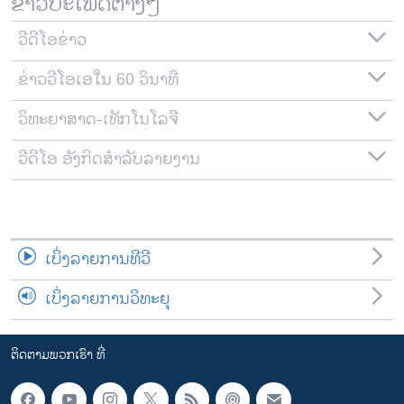
ຂ່າວປະເພດຕ່າງໆ
ວີດີໂອຂ່າວ
ຂ່າວວີໂອເອໃນ 60 ວິນາທີ
ວິທະຍາສາດ-ເທັກໂນໂລຈີ
ວີດີໂອ ອັງກິດສຳລັບລາຍງານ
ເບິ່ງລາຍການທີວີ
ເບິ່ງລາຍການວິທະຍຸ
ຕິດຕາມພວກເຮົາ ທີ່