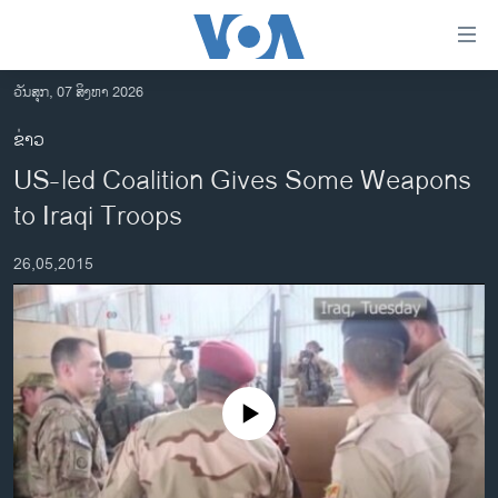
ລິ້ງ
ສຳຫລັບ
ເຂົ້າ
ວັນສຸກ, 07 ສິງຫາ 2026
ຫາ
ໂຮມເພຈ
ຂ່າວ
ຂ້າມ
ລາວ
US-led Coalition Gives Some Weapons
ຂ້າມ
ອາເມຣິກາ
ຂ້າມ
to Iraqi Troops
ໄປ
ການເລືອກຕັ້ງ ປະທານາທີບໍດີ ສະຫະລັດ 2024
ຫາ
26,05,2015
ຂ່າວ​ຈີນ
ຊອກ
ຄົ້ນ
ໂລກ
ເອເຊຍ
ອິດສະຫຼະພາບດ້ານການຂ່າວ
No media source currently available
ຊີວິດຊາວລາວ
ຊຸມຊົນຊາວລາວ