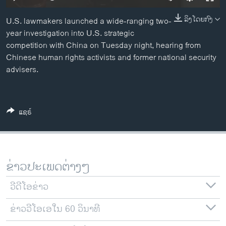
ວິທະຍາສາດ-ເທັກໂນໂລຈີ
ລິງໂດຍກົງ
U.S. lawmakers launched a wide-ranging two-
ທຸລະກິດ
year investigation into U.S. strategic
ພາສາອັງກິດ
competition with China on Tuesday night, hearing from
Chinese human rights activists and former national security
ວີດີໂອ
advisers.
ສຽງ
ລາຍການກະຈາຍສຽງ
ຕິດຕາມພວກເຮົາ ທີ່
ແຊຣ໌
ລາຍງານ
ພາສາຕ່າງໆ
ຂ່າວປະເພດຕ່າງໆ
ວີດີໂອຂ່າວ
ຂ່າວວີໂອເອໃນ 60 ວິນາທີ