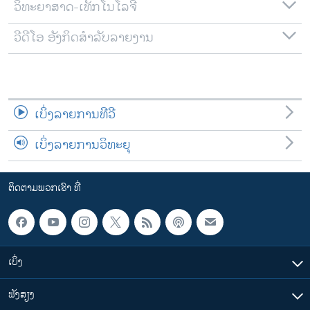
ວິທະຍາສາດ-ເທັກໂນໂລຈີ
ວີດີໂອ ອັງກິດສຳລັບລາຍງານ
ເບິ່ງລາຍການທີວີ
ເບິ່ງລາຍການວິທະຍຸ
ຕິດຕາມພວກເຮົາ ທີ່
ເບິ່ງ
ຟັງສຽງ