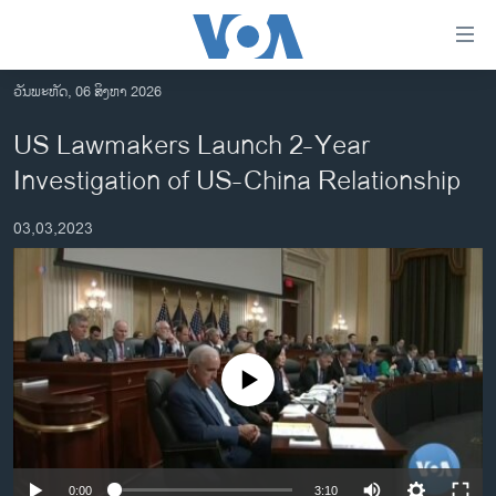
ລິ້ງ
ສຳຫລັບ
ເຂົ້າ
ວັນພະຫັດ, 06 ສິງຫາ 2026
ຫາ
ໂຮມເພຈ
US Lawmakers Launch 2-Year
ຂ້າມ
ລາວ
Investigation of US-China Relationship
ຂ້າມ
ອາເມຣິກາ
ຂ້າມ
03,03,2023
ໄປ
ການເລືອກຕັ້ງ ປະທານາທີບໍດີ ສະຫະລັດ 2024
ຫາ
ຂ່າວ​ຈີນ
ຊອກ
ຄົ້ນ
ໂລກ
ເອເຊຍ
No media source currently available
ອິດສະຫຼະພາບດ້ານການຂ່າວ
ຊີວິດຊາວລາວ
ຊຸມຊົນຊາວລາວ
0:00
3:10