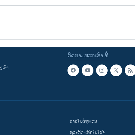
ຕິດຕາມພວກເຮົາ ທີ່
ເຮົາ
ລາວໃນຕ່າງແດນ
ທຸລະກິດ-ເທັກໂນໂລຈີ