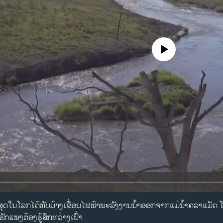
No media source currently availa
ີ່ ສຸດໃນໂລກໄດ້ທັບມ້າງເຂື່ອນໄຟຟ້າພະລັງງານນ້ຳອອກຈາກແມ່ນ້ຳຄລາແມັດ ໂ
ຮັກແພງຕ້ອງຮູ້ສຶກຫວ່າງເປົ່າ