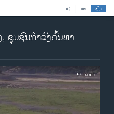
ສົດ
, ຊຸມຊົນກຳລັງຄົ້ນຫາ
EMBED