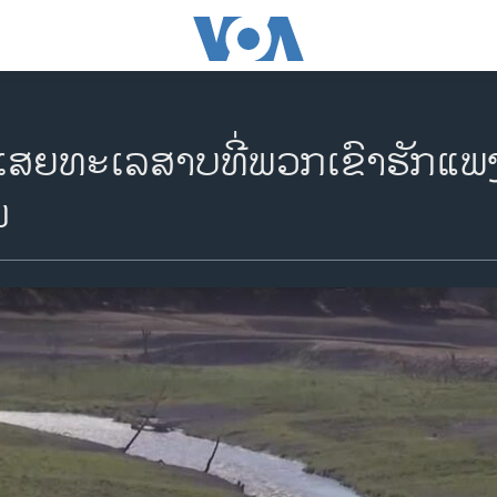
ູນເສຍທະເລສາບທີ່ພວກເຂົາຮັກແພງ
່