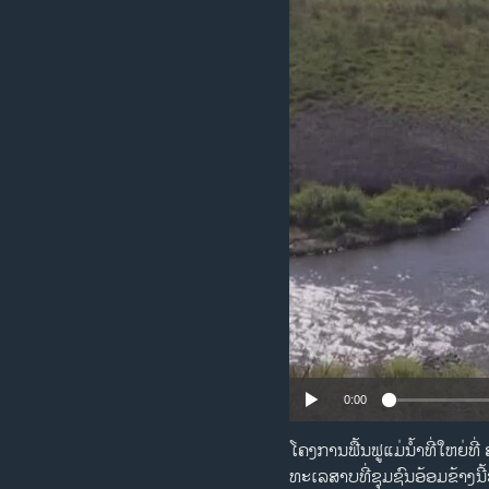
ວິທະຍາສາດ-ເທັກໂນໂລຈີ
ທຸລະກິດ
ພາສາອັງກິດ
ວີດີໂອ
ສຽງ
ລາຍການກະຈາຍສຽງ
ລາຍງານ
0:00
ໂຄງການຟື້ນຟູແມ່ນ້ຳທີ່ໃຫຍ່ທ
ທະເລສາບທີ່ຊຸມຊົນອ້ອມຂ້າງນີ້