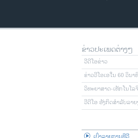
ຂ່າວປະເພດຕ່າງໆ
ວີດີໂອຂ່າວ
ຂ່າວວີໂອເອໃນ 60 ວິນາທ
ວິທະຍາສາດ-ເທັກໂນໂລຈ
ວີດີໂອ ອັງກິດສຳລັບລາ
ເບິ່ງລາຍການທີວີ