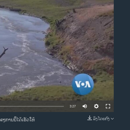
ble
Auto
3:27
240p
ລິງໂດຍກົງ
ຄງການນີ້ໄດ້ເຮັດໃຫ້
EMBED
360p