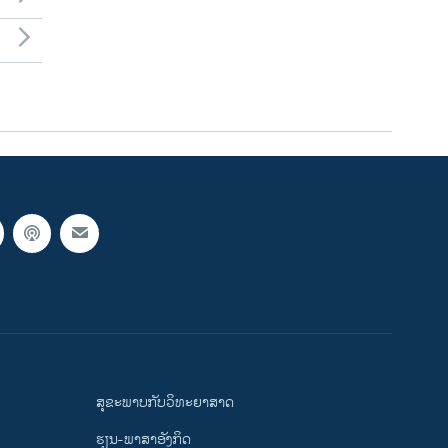
ສຸຂະພາບກັບວິທະຍາສາດ
ຮຽນ-ພາສາອັງກິດ