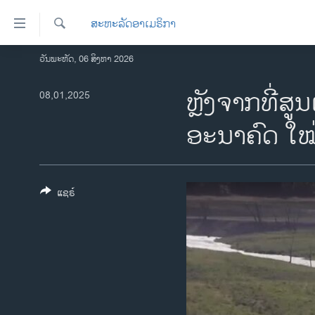
ລິ້ງ
ສະຫະລັດອາເມຣິກາ
ສຳຫລັບ
ເຂົ້າ
ຄົ້ນຫາ
ວັນພະຫັດ, 06 ສິງຫາ 2026
ໂຮມເພຈ
ຫາ
ລາວ
ຫຼັງຈາກທີ່ສ
08,01,2025
ຂ້າມ
ຂ້າມ
ອາເມຣິກາ
ອະນາຄົດ ໃໝ
ຂ້າມ
ການເລືອກຕັ້ງ ປະທານາທີບໍດີ ສະຫະລັດ
ໄປ
2024
ຫາ
ຂ່າວ​ຈີນ
ຊອກ
ແຊຣ໌
ຄົ້ນ
ໂລກ
ເອເຊຍ
ອິດສະຫຼະພາບດ້ານການຂ່າວ
ຊີວິດຊາວລາວ
ຊຸມຊົນຊາວລາວ