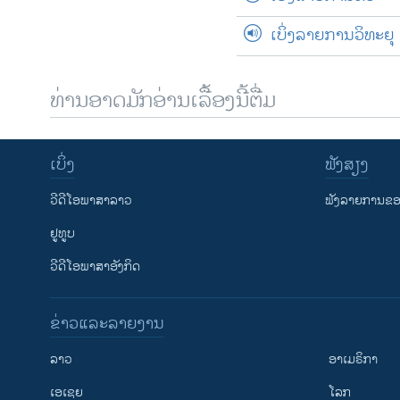
ເບິ່ງລາຍການວິທະຍຸ
ທ່ານອາດມັກອ່ານເລື້ອງນີ້ຕື່ມ
ເບິ່ງ
ຟັງສຽງ
ວີດີໂອພາສາລາວ
ຟັງລາຍການຂອງ
ຢູທູບ
ວີດີໂອພາສາອັງກິດ
ຂ່າວແລະລາຍງານ
ລາວ
ອາເມຣິກາ
ເອເຊຍ
ໂລກ