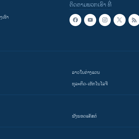
ຕິດຕາມພວກເຮົາ ທີ່
ເຮົາ
ລາວໃນຕ່າງແດນ
ທຸລະກິດ-ເທັກໂນໂລຈີ
ຟັງພອດແຄັສຕ໌