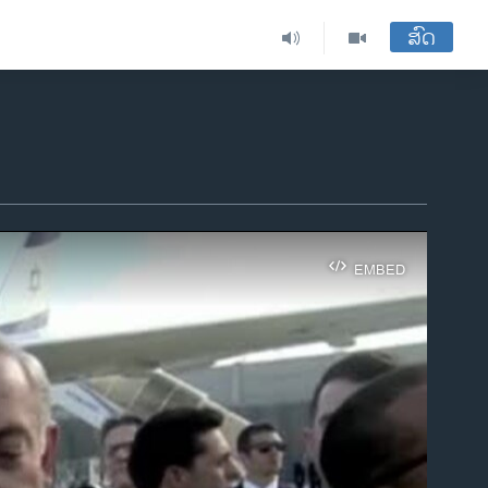
ສົດ
EMBED