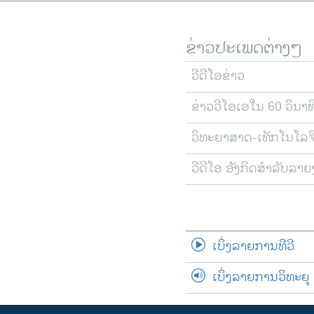
ຂ່າວປະເພດຕ່າງໆ
ວີດີໂອຂ່າວ
ຂ່າວວີໂອເອໃນ 60 ວິນາທ
ວິທະຍາສາດ-ເທັກໂນໂລຈ
ວີດີໂອ ອັງກິດສຳລັບລາ
ເບິ່ງລາຍການທີວີ
ເບິ່ງລາຍການວິທະຍຸ