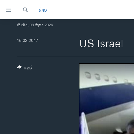
ລິ້ງ
ຂ່າວ
ສຳຫລັບ
ເຂົ້າ
ຄົ້ນຫາ
ວັນເສົາ, 08 ສິງຫາ 2026
ໂຮມເພຈ
ຫາ
ລາວ
US Israel
15,02,2017
ຂ້າມ
ຂ້າມ
ອາເມຣິກາ
ຂ້າມ
ການເລືອກຕັ້ງ ປະທານາທີບໍດີ ສະຫະລັດ
ໄປ
2024
ແຊຣ໌
ຫາ
ຂ່າວ​ຈີນ
ຊອກ
ຄົ້ນ
ໂລກ
ເອເຊຍ
ອິດສະຫຼະພາບດ້ານການຂ່າວ
ຊີວິດຊາວລາວ
ຊຸມຊົນຊາວລາວ