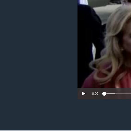
ວິທະຍາສາດ-ເທັກໂນໂລຈີ
ທຸລະກິດ
ພາສາອັງກິດ
ວີດີໂອ
ສຽງ
ລາຍການກະຈາຍສຽງ
ລາຍງານ
0:00