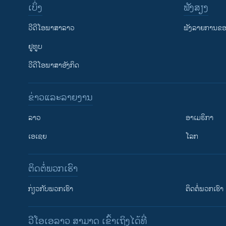
ເບິ່ງ
ຟັງສຽງ
ວີດີໂອພາສາລາວ
ຟັງລາຍການຂອງ
ຢູທູບ
ວີດີໂອພາສາອັງກິດ
ຂ່າວແລະລາຍງານ
ລາວ
ອາເມຣິກາ
ເອເຊຍ
ໂລກ
ຕິດຕໍ່ພວກເຮົາ
ກ່ຽວກັບພວກເຮົາ
ຕິດຕໍ່ພວກເຮົາ
ວີໂອເອລາວ ສາມາດ ເຂົ້າເຖິງໄດ້ທີ່