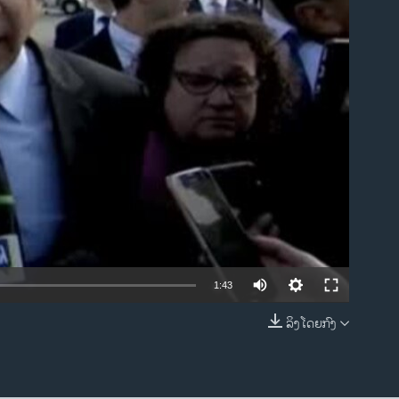
ble
1:43
ລິງໂດຍກົງ
EMBED