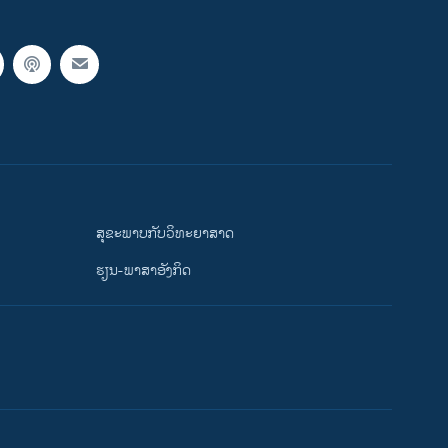
ສຸຂະພາບກັບວິທະຍາສາດ
ຮຽນ-ພາສາອັງກິດ