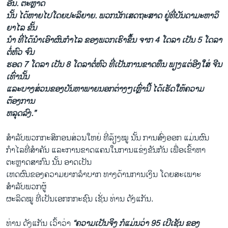
ອື່ນ. ຕະຫຼາດ
ນັ້ນ ໄດ້ຫາຍໄປໂດຍປະລິຍາຍ. ພວກນັກເສດຖະສາດ ຢູ່ທີ່ບັນດາມະຫາວິ
ຍາໄລ ຂັ້ນ
ນຳ ທີ່ໄດ້ນຳເອົາຜົນກຳໄລ ຂອງພວກເຮົາຂຶ້ນ ຈາກ 4 ໂດລາ ເປັນ 5 ໂດລາ
ຕໍ່ຫົວ ຈົນ
ຮອດ 7 ໂດລາ ເປັນ 8 ໂດລາຕໍ່ຫົວ ທີ່ເປັນການຂາດທຶນ ພຽງແຕ່ອີງໃສ່ ຈີນ
ເທົ່ານັ້ນ
ແລະບາງສ່ວນຂອງບັນຫາພາຍນອກຕ່າງໆເຫຼົ່ານີ້ ໄດ້ເຮັດໃຫ້ຄວາມ
ຕ້ອງການ
ຫລຸດລົງ.”
ສຳລັບພວກກະສິກອນສ່ວນໃຫຍ່ ທີ່ລ້ຽງໝູ ນັ້ນ ການສົ່ງອອກ ແມ່ນຜົນ
ກຳໄລທີ່ສຳຄັນ ແລະການຂາດແຄນໃນການແຂ່ງຂັນກັນ ເພື່ອເຂົ້າຫາ
ຕະຫຼາດສາກົນ ນັ້ນ ອາດເປັນ
ເຫດຜົນຂອງຄວາມຍາກລຳບາກ ທາງດ້ານການເງິນ ໂດຍສະເພາະ
ສຳລັບພວກຜູ້
ຜະລິດໝູ ທີ່ເປັນເອກກກະຊົນ ເຊັ່ນ ທ່ານ ດັງແກັນ.
ທ່ານ ດັງແກັນ ເວົ້າວ່າ
“ຄວາມເປັນຈິງ ກໍແມ່ນວ່າ 95 ເປີເຊັນ ຂອງ