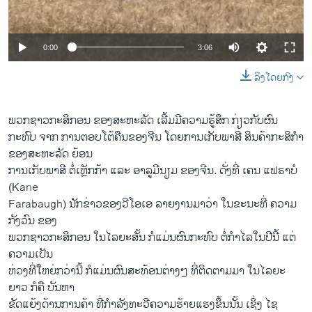
ວິທະຍາສາດ-ເທັກໂນໂລຈີ
ທຸລະກິດ
0:00
3:06
ພາສາອັງກິດ
ລິງໂດຍກົງ
ວີດີໂອ
ສຽງ
ພວກຊາວກະສິກອນ ຂອງສະຫະລັດ ເລີ້ມມີຄວາມຮູ້ສຶກ ກ່ຽວກັບຜົນ
ກະທົບ ຈາກ ການຕອບໂຕ້ຄືນຂອງຈີນ ໂດຍການເກັບພາສີ ສິນຄ້າກະສິກຳ
ລາຍການກະຈາຍສຽງ
ຕິດຕາມພວກເຮົາ ທີ່
ຂອງສະຫະລັດ ຍ້ອນ
ລາຍງານ
ການເກັບພາສີ ຕໍ່ເຫຼັກກ້າ ແລະ ອາລູມີນຽມ ຂອງຈີນ. ດັ່ງທີ່ ເຄນ ແຟຣາບໍ
(Kane
Farabaugh) ນັກຂ່າວຂອງວີໂອເອ ລາຍງານມາວ່າ ໃນຂະນະທີ່ ຄວາມ
ພາສາຕ່າງໆ
ກັງວົນ ຂອງ
ພວກຊາວກະສິກອນ ໃນໄລຍະສັ້ນ ກໍແມ່ນຜົນກະທົບ ຕໍ່ກຳໄລໃນປີນີ້ ແຕ່
ຄວາມເປັນ
ຫ່ວງທີ່ໃຫຍ່ກວ່ານີ້ ກໍແມ່ນຜົນສະທ້ອນຕ່າງໆ ທີ່ຕິດຕາມມາ ໃນໄລຍະ
ຍາວ ກໍຄື ບັນຫາ
ຂັດແຍ້ງດ້ານການຄ້າ ທີ່ກຳລັງທະວີຄວາມຮ້າຍແຮງຂຶ້ນນັ້ນ ເຊິ່ງ ໄຊ