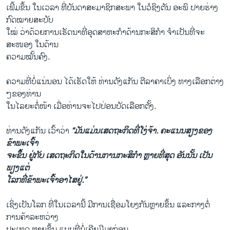
ເພີ້ມຂຶ້ນ ໃນເວລາ ທີ່ບັນດາສະມາຊິກສະພາ ໃນວໍຊິງຕັນ ອະພິ ປາຍຮ່າງ
ກົດໝາຍສະບັບ
ໃໝ່ ວ່າດ້ວຍການເຮັດນາທີ່ອຸດສາຫະກຳດ້ານກະສິກຳ ຈຳເປັນທີ່ຈະ
ສະໜອງ ໃນດ້ານ
ຄວາມໝັ້ນຄົງ.
ຄວາມທີ່ບໍ່ແນ່ນອນ ໄດ້ເຮັດໃຫ້ ທ່ານດັງແກັນ ຕີລາຄາເບິ່ງ ທາງເລືອກຕ່າງ
ໆຂອງທ່ານ
ໃນໄລຍະຕໍ່ໜ້າ ເມື່ອທ່ານຈະໄປປ່ອນບັດເລືອກຕັ້ງ.
ທ່ານດັງແກັນ ເວົ້າວ່າ
“ມັນແມ່ນເສດຖະກິດທີ່ໂງ່ຈ້າ. ຄະແນນສຽງຂອງ
ຂ້າພະເຈົ້າ
ຈະຂຶ້ນ ຢູ່ກັບ ເສດຖະກິດໃນດ້ານການກະສິກຳ ຫຼາຍທີ່ສຸດ ອັນນັ້ນ ເປັນ
ພຽງແຕ່
ໂລກທີ່ຂ້າພະເຈົ້າອາໄສຢູ່.”
ເຊິ່ງເປັນໂລກ ທີ່ໃນເວລານີ້ ມີການເຊື່ອມໂຍງກັນຫຼາຍຂຶ້ນ ແລະກາງຕໍ່
ການຄ້າລະຫວ່າງ
ປະເທດ ຫຼາຍຂຶ້ນ ແບບທີ່ບໍ່ເຄີຍມີມາກ່ອນ.