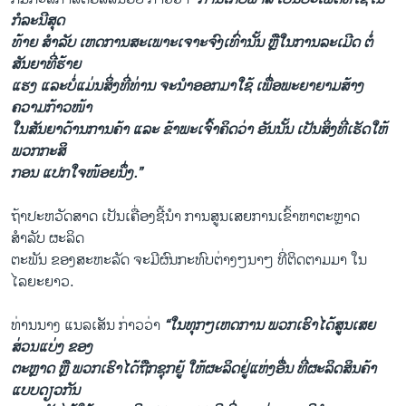
ກໍລະນີສຸດ
ທ້າຍ ສຳລັບ ເຫດການສະເພາະເຈາະຈົງເທົ່ານັ້ນ ຫຼືໃນການລະເມີດ ຕໍ່
ສັນຍາທີ່ຮ້າຍ
ແຮງ ແລະບໍ່ແມ່ນສິ່ງທີ່ທ່ານ ຈະນຳອອກມາໃຊ້ ເພື່ອພະຍາຍາມສ້າງ
ຄວາມກ້າວໜ້າ
ໃນສັນຍາດ້ານການຄ້າ ແລະ ຂ້າພະເຈົ້າຄິດວ່າ ອັນນັ້ນ ເປັນສິ່ງທີ່ເຮັດໃຫ້
ພວກກະສິ
ກອນ ແປກໃຈໜ້ອຍນຶ່ງ.”
ຖ້າປະຫວັດສາດ ເປັນເຄື່ອງຊີ້ນຳ ການສູນເສຍການເຂົ້າຫາຕະຫຼາດ
ສຳລັບ ຜະລິດ
ຕະພັນ ຂອງສະຫະລັດ ຈະມີຜົນກະທົບຕ່າງໆນາໆ ທີ່ຕິດຕາມມາ ໃນ
ໄລຍະຍາວ.
ທ່ານນາງ ແນລເສັນ ກ່າວວ່າ
“ໃນທຸກໆເຫດການ ພວກເຮົາໄດ້ສູນເສຍ
ສ່ວນແບ່ງ ຂອງ
ຕະຫຼາດ ຫຼື ພວກເຮົາໄດ້ຖືກຊຸກຍູ້ ໃຫ້ຜະລິດຢູ່ແຫ່ງອື່ນ ທີ່ຜະລິດສິນຄ້າ
ແບບດຽວກັນ