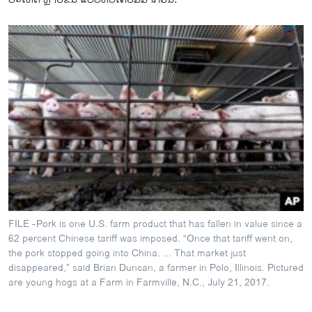
FILE -Pork is one U.S. farm product that has fallen in value since a
62 percent Chinese tariff was imposed. “Once that tariff went on,
the pork stopped going into China. ... That market just
disappeared,” said Brian Duncan, a farmer in Polo, Illinois. Pictured
are young hogs at a Farm in Farmville, N.C., July 21, 2017.