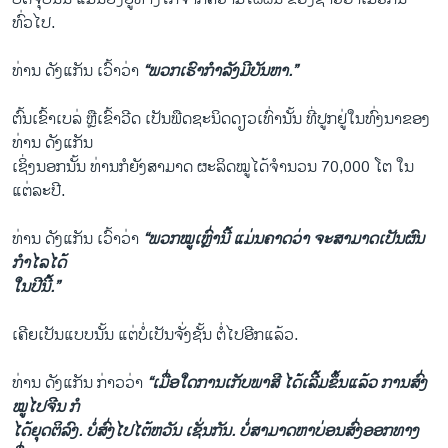
ທົ່ວໄປ.
ທ່ານ ດັງແກັນ ເວົ້າວ່າ
“ພວກເຮົາກຳລັງມີບັນຫາ.”
ຕົ້ນເຂົ້າເບລ່ ຫຼືເຂົ້າວີດ ເປັນພືດຊະນິດດຽວເທົ່ານັ້ນ ທີ່ປູກຢູ່ໃນທົ່ງນາຂອງ
ທ່ານ ດັງແກັນ
ເຊິ່ງນອກນັ້ນ ທ່ານກໍຍັງສາມາດ ຜະລິດໝູໄດ້ຈຳນວນ 70,000 ໂຕ ໃນ
ແຕ່ລະປີ.
ທ່ານ ດັງແກັນ ເວົ້າວ່າ
“ພວກໝູເຫຼົ່ານີ້ ແມ່ນຄາດວ່າ ຈະສາມາດເປັນຜົນ
ກຳໄລໄດ້
ໃນປີນີ້.”
ເຄີຍເປັນແບບນັ້ນ ແຕ່ບໍ່ເປັນຈັ່ງຊັ້ນ ຕໍ່ໄປອີກແລ້ວ.
ທ່ານ ດັງແກັນ ກ່າວວ່າ
“ເມື່ອໃດການເກັບພາສີ ໄດ້ເລີ້ມຂຶ້ນແລ້ວ ການສົ່ງ
ໝູໄປຈີນ ກໍ
ໄດ້ຍຸດຕິລົງ. ບໍ່ສົ່ງໄປໄຕ້ຫວັນ ເຊັ່ນກັນ. ບໍ່ສາມາດຫາບ່ອນສົ່ງອອກທາງ