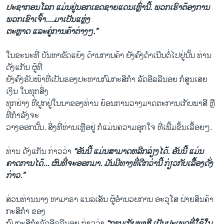
ປະຊາກອນໂລກ ແມ່ນຢູ່ນອກເຂດຊາຍແດນເຫຼົ່ານີ້. ພວກເຮົາຕ້ອງການ
ພວກເຂົາເຈົ້າ....ມາເປັນແຫຼ່ງ
ຕະຫຼາດ ແລະຄູ່ການຄ້າຕ່າງໆ.”
ໃນຂະນະທີ່ ບັນຫາຂັດແຍ້ງ ດ້ານການຄ້າ ຍັງຄົງດຳເນີນຕໍ່ໄປຢູ່ນັ້ນ ທ່ານ
ດັງແກັນ ຜູ້ທີ່
ຍັງຄົງຮັບໜ້າທີ່ເປັນຮອງປະທານກົມກະສິກຳ ລັດອີລລີນອຍ ກໍສູນເສຍ
ເງິນ ໃນທຸກສິ່ງ
ທຸກຢ່າງ ທີ່ປູກຢູ່ໃນນາຂອງທ່ານ ຍ້ອນການວາງມາດຕະການເກັບພາສີ ຫຼື
ທີ່ກຳລັງຈະ
ວາງອອກນັ້ນ. ສິ່ງທີ່ທ່ານເຫຼືອຢູ່ ກໍແມ່ນຄວາມອຸກໃຈ ທີ່ເພີ້ມຂຶ້ນເລື້ອຍໆ.
ທ່ານ ດັງແກັນ ກ່າວວ່າ
“ອັນນີ້ ແມ່ນສາມາດຫລີກລ່ຽງໄດ້. ອັນນີ້ ແມ່ນ
ຄາດການໄດ້... ຜົນທີ່ຈະອອກມາ. ມັນມີທາງທີ່ດີກວ່ານີ້ ກ່ຽວກັບເລື້ອງດັ່ງ
ກ່າວ.”
ສ່ວນທ່ານນາງ ທາມາຣາ ແນລເສັນ ຜູ້ອຳນວຍການ ອະວຸໂສ ຝ່າຍສິນຄ້າ
ກະສິກຳ ຂອງ
ກົມກະສິກຳລັດອີລລີນອຍ ກ່າວວ່າ
“ການເກັບພາສີ ເປັນປະເພດທີ່ໃຊ້ໃນ