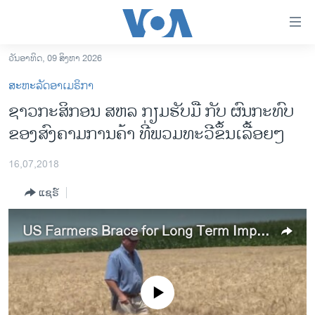
ລິ້ງ
ສຳຫລັບ
ເຂົ້າ
ວັນອາທິດ, 09 ສິງຫາ 2026
ຫາ
ໂຮມເພຈ
ສະຫະລັດອາເມຣິກາ
ຂ້າມ
ລາວ
ຊາວກະສິກອນ ສຫລ ກຽມຮັບມື ກັບ ຜົນກະທົບ
ຂ້າມ
ອາເມຣິກາ
ຂອງສົງຄາມການຄ້າ ທີ່ພວມທະວີຂຶ້ນເລື້ອຍໆ
ຂ້າມ
ໄປ
ການເລືອກຕັ້ງ ປະທານາທີບໍດີ ສະຫະລັດ 2024
ຫາ
16,07,2018
ຂ່າວ​ຈີນ
ຊອກ
ແຊຣ໌
ຄົ້ນ
ໂລກ
ເອເຊຍ
US Farmers Brace for Long Term Impact of Escalating Trade War
ອິດສະຫຼະພາບດ້ານການຂ່າວ
ຊີວິດຊາວລາວ
No media source currently available
ຊຸມຊົນຊາວລາວ