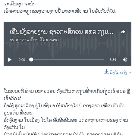
ຈະເລີນສຸກ ຈະນຳ
ເອົາລາຍລະອຽດຂອງລາຍງານນີ້ ມາສະເໜີທ່ານ ໃນອັນດັບຕໍ່ໄປ.
ເຊີນຟັງລາຍງານ ຊາວກະສິກອນ ສຫລ ກຽມຮັບມື ກັບ ຜົນກະທົບ ຂອງສົງຄາມການຄ້າ ທີ່ທະວີຂຶ້ນເລື້ອຍໆ
by
ສຽງອາເມຣິກາ ວີໂອເອລາວ
No media source currently available
0:00
5:34
ລິງໂດຍກົງ
ໃນຂະນະທີ່ ທ່ານ ບຣາຍແອນ ດັງແກັນ ກະກຽມທີ່ຈະເກັບກ່ຽວເຂົ້າເບລ່ ຫຼື
ເຂົ້າວີດ ທີ່
ກຳລັງສຸກເຫລືອງ ຢູ່ໃນທົ່ງນາ ອັນກວ້າງໃຫຍ່ ຂອງລາວ ເໝືອນກັນກັບ
ຮູບແຕ້ມ ທີ່ສວຍ
ສົດງົດງາມ ໃນເມືອງ ໂປໂລ ລັດອີລລີນອຍ ແຕ່ສະຖານະການຂອງ ທ່ານ
ດັງແກັນ ໃນ
ປັດຈຸບັນນີ້ ແມ່ນຍັງຢູ່ຫ່າງໄກຈາກຄວາມໄຝ່ຝັນ ຂອງຊາວອາເມຣິກັນ