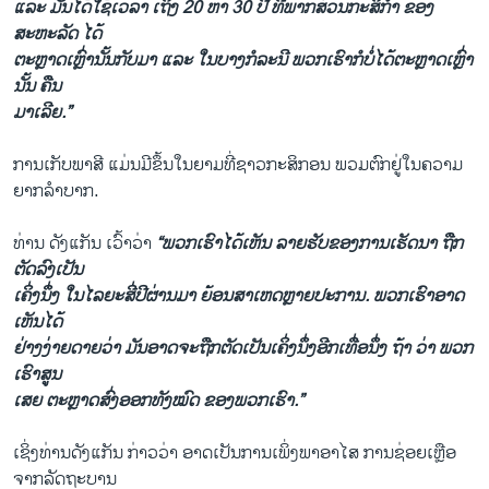
ແລະ ມັນໄດ້ໃຊ້ເວລາ ເຖິງ 20 ຫາ 30 ປີ ທີ່ພາກສ່ວນກະສິກຳ ຂອງ
ສະຫະລັດ ໄດ້
ຕະຫຼາດເຫຼົ່ານັ້ນກັບມາ ແລະ ໃນບາງກໍລະນີ ພວກເຮົາກໍບໍ່ໄດ້ຕະຫຼາດເຫຼົ່າ
ນັ້ນ ຄືນ
ມາເລີຍ.”
ການເກັບພາສີ ແມ່ນມີຂຶ້ນໃນຍາມທີ່ຊາວກະສິກອນ ພວມຕົກຢູ່ໃນຄວາມ
ຍາກລຳບາກ.
ທ່ານ ດັງແກັນ ເວົ້າວ່າ
“ພວກເຮົາໄດ້ເຫັນ ລາຍຮັບຂອງການເຮັດນາ ຖືກ
ຕັດລົງເປັນ
ເຄິ່ງນຶ່ງ ໃນໄລຍະສີ່ປີຜ່ານມາ ຍ້ອນສາເຫດຫຼາຍປະການ. ພວກເຮົາອາດ
ເຫັນໄດ້
ຢ່າງງ່າຍດາຍວ່າ ມັນອາດຈະຖືກຕັດເປັນເຄິ່ງນຶ່ງອີກເທື່ອນຶ່ງ ຖ້າ ວ່າ ພວກ
ເຮົາສູນ
ເສຍ ຕະຫຼາດສົ່ງອອກທັງໝົດ ຂອງພວກເຮົາ.”
ເຊິ່ງທ່ານດັງແກັນ ກ່າວວ່າ ອາດເປັນການເພິ່ງພາອາໄສ ການຊ່ອຍເຫຼືອ
ຈາກລັດຖະບານ