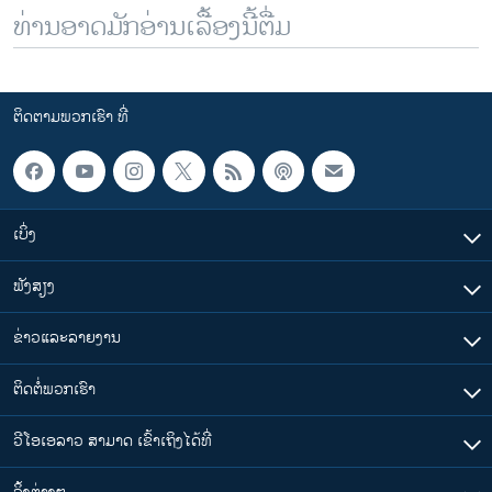
ທ່ານອາດມັກອ່ານເລື້ອງນີ້ຕື່ມ
ຕິດຕາມພວກເຮົາ ທີ່
ເບິ່ງ
ຟັງສຽງ
ຂ່າວແລະລາຍງານ
ຕິດຕໍ່ພວກເຮົາ
ວີໂອເອລາວ ສາມາດ ເຂົ້າເຖິງໄດ້ທີ່