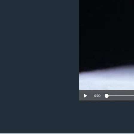
ວິທະຍາສາດ-ເທັກໂນໂລຈີ
ທຸລະກິດ
ພາສາອັງກິດ
ວີດີໂອ
ສຽງ
ລາຍການກະຈາຍສຽງ
ລາຍງານ
0:00