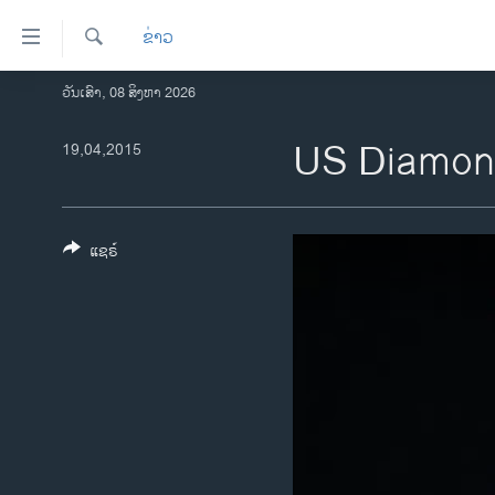
ລິ້ງ
ຂ່າວ
ສຳຫລັບ
ເຂົ້າ
ຄົ້ນຫາ
ວັນເສົາ, 08 ສິງຫາ 2026
ໂຮມເພຈ
ຫາ
ລາວ
US Diamo
19,04,2015
ຂ້າມ
ຂ້າມ
ອາເມຣິກາ
ຂ້າມ
ການເລືອກຕັ້ງ ປະທານາທີບໍດີ ສະຫະລັດ
ໄປ
2024
ແຊຣ໌
ຫາ
ຂ່າວ​ຈີນ
ຊອກ
ຄົ້ນ
ໂລກ
ເອເຊຍ
ອິດສະຫຼະພາບດ້ານການຂ່າວ
ຊີວິດຊາວລາວ
ຊຸມຊົນຊາວລາວ