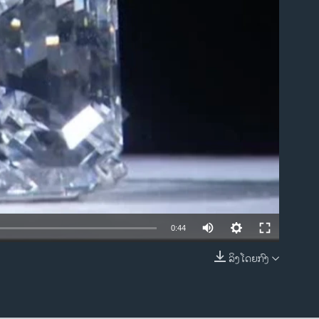
ble
0:44
ລິງໂດຍກົງ
EMBED