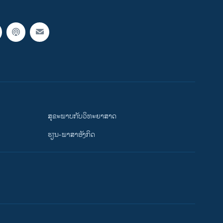
ສຸຂະພາບກັບວິທະຍາສາດ
ຮຽນ-ພາສາອັງກິດ