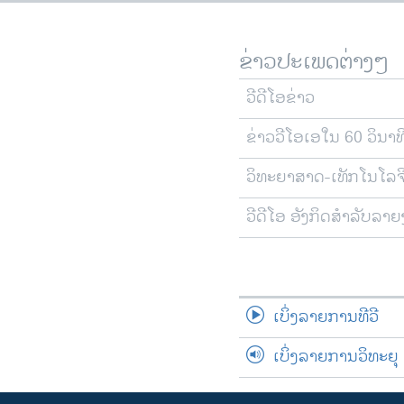
ຂ່າວປະເພດຕ່າງໆ
ວີດີໂອຂ່າວ
ຂ່າວວີໂອເອໃນ 60 ວິນາທ
ວິທະຍາສາດ-ເທັກໂນໂລຈ
ວີດີໂອ ອັງກິດສຳລັບລາ
ເບິ່ງລາຍການທີວີ
ເບິ່ງລາຍການວິທະຍຸ