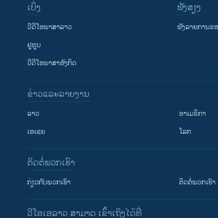
ເບິ່ງ
ຟັງສຽງ
ວີດີໂອພາສາລາວ
ຟັງລາຍການຂອງ
ຢູທູບ
ວີດີໂອພາສາອັງກິດ
ຂ່າວແລະລາຍງານ
ລາວ
ອາເມຣິກາ
ເອເຊຍ
ໂລກ
ຕິດຕໍ່ພວກເຮົາ
ກ່ຽວກັບພວກເຮົາ
ຕິດຕໍ່ພວກເຮົາ
ວີໂອເອລາວ ສາມາດ ເຂົ້າເຖິງໄດ້ທີ່