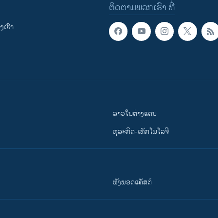
ຕິດຕາມພວກເຮົາ ທີ່
ເຮົາ
ລາວໃນຕ່າງແດນ
ທຸລະກິດ-ເທັກໂນໂລຈີ
ຟັງພອດແຄັສຕ໌