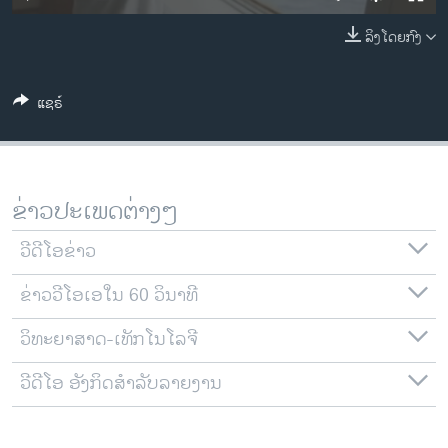
ວິທະຍາສາດ-ເທັກໂນໂລຈີ
ລິງໂດຍກົງ
ທຸລະກິດ
ພາສາອັງກິດ
ແຊຣ໌
ວີດີໂອ
ສຽງ
ລາຍການກະຈາຍສຽງ
ຂ່າວປະເພດຕ່າງໆ
ຕິດຕາມພວກເຮົາ ທີ່
ລາຍງານ
ວີດີໂອຂ່າວ
ຂ່າວວີໂອເອໃນ 60 ວິນາທີ
ພາສາຕ່າງໆ
ວິທະຍາສາດ-ເທັກໂນໂລຈີ
ວີດີໂອ ອັງກິດສຳລັບລາຍງານ