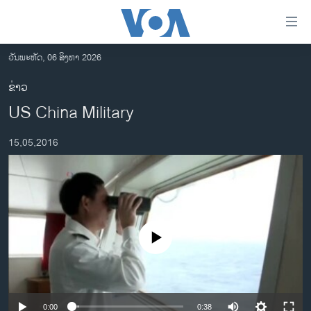
ລິ້ງ
ສຳຫລັບ
ເຂົ້າ
ວັນພະຫັດ, 06 ສິງຫາ 2026
ຫາ
ໂຮມເພຈ
ຂ່າວ
ຂ້າມ
ລາວ
US China Military
ຂ້າມ
ອາເມຣິກາ
ຂ້າມ
15,05,2016
ໄປ
ການເລືອກຕັ້ງ ປະທານາທີບໍດີ ສະຫະລັດ 2024
ຫາ
ຂ່າວ​ຈີນ
ຊອກ
ຄົ້ນ
ໂລກ
ເອເຊຍ
No media source currently available
ອິດສະຫຼະພາບດ້ານການຂ່າວ
ຊີວິດຊາວລາວ
ຊຸມຊົນຊາວລາວ
0:00
0:38