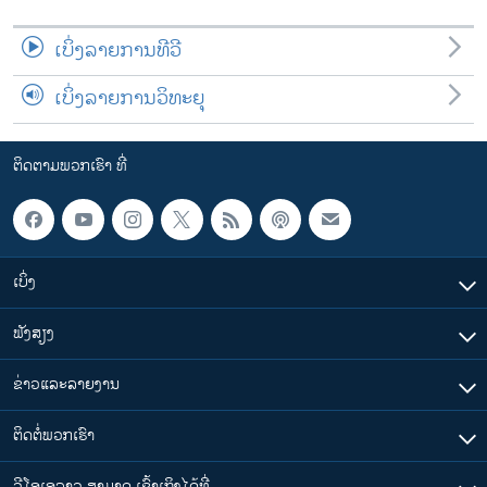
ເບິ່ງລາຍການທີວີ
ເບິ່ງລາຍການວິທະຍຸ
ຕິດຕາມພວກເຮົາ ທີ່
ເບິ່ງ
ຟັງສຽງ
ຂ່າວແລະລາຍງານ
ຕິດຕໍ່ພວກເຮົາ
ວີໂອເອລາວ ສາມາດ ເຂົ້າເຖິງໄດ້ທີ່