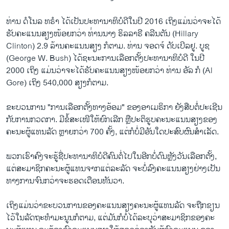
ທ່ານ ດໍໂນລ ທຣໍາ ໄດ້ເປັນປະທານາທິບໍດີໃນປີ 2016 ເຖິງແມ່ນວ່າຈະໄດ້
ຮັບຄະແນນສຽງໜ້ອຍກວ່າ ທ່່ານນາງ ຮິລລາຣີ ຄລີນຕັນ (Hillary
Clinton) 2.9 ລ້ານຄະແນນສຽງ ກໍຕາມ. ທ່ານ ຈອດຈ໌ ດັບເບີລຢູ. ບູຊ
(George W. Bush) ໄດ້ຊະນະການເລືອກຕັ້ງປະທານາທິບໍດີ ໃນປີ
2000 ເຖິງ ແມ່ນວ່າຈະໄດ້ຮັບຄະແນນສຽງໜ້ອຍກວ່າ ທ່ານ ອັລ ກໍ (Al
Gore) ເຖິງ 540,000 ສຽງກໍຕາມ.
ຂະບວນການ "ການເລືອກຕັ້ງທາງອ້ອມ" ຂອງອາເມຣິກາ ຍັງສືບຕໍ່ປະເຊີນ
ກັບການກວດກາ. ມີ​ຂໍ້ສະເໜີໃຫ້ຍົກເລີກ ຫຼືປະຕິຮູບຄະ​ນະ​ແນນ​ສຽງ​ຂອງ​
ຄະ​ນະ​ຜູ້​ແທນລັດ ຫຼາຍກວ່າ 700 ຄັ້ງ, ແຕ່​ກໍບໍ່​ມີອັນໃດປະສົບຜົນ​ສຳ​ເລັດ.
ພວກ​ເຮົາ​ຄົງ​ຈະ​ຮູ້​ຊື່​ປະ​ທາ​ນາ​ທິ​ບໍ​ດີ​ຄົນ​ຕໍ່​ໄປໃນ​ອີກບໍ່​ດົນ​ຫຼັງ​ວັນ​ເລືອກ​ຕັ້ງ,
ແຕ່ສະ​ມາ​ຊິກ​ຄະ​ນະ​ຜູ້​ແທນຈາກ​ແຕ່​ລະລັດ ຈະ​ບໍ່​ລົງ​ຄະ​ແນນ​ສຽງ​ຢ່າງ​ເປັນ​
ທາງ​ການ​ຈົນກວ່າຈະ​ຮອດ​ເດືອນ​ທັນ​ວາ.
ເຖິງແມ່ນວ່າຂະບວນການຂອງຄະ​ແນນ​ສຽງ​ຄະ​ນະ​ຜູ້​ແທນລັດ ຈະຖືກຂຽນ
ໄວ້ໃນລັດຖະທໍາມະນູນກໍ​ຕາມ, ແຕ່ມັນ​ກໍບໍ່ໄດ້ລະບຸວ່າ​ສະ​ມາ​ຊິກ​ຂອງ​ຄະ​