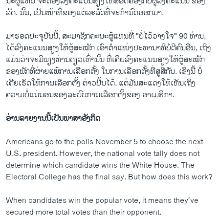
ນະ​ຜູ້​ແທນ ຈະຕ້ອງລົງຄະແນນສຽງໃຫ້ສອດຄ່ອງກັບຜູ້ລົງຄະແນນ ຂອງ
ລັດ. ນັ້ນ, ເປັນໜ້າທີ່ຂອງແຕ່ລະລັດທີ່ຈະກຳນົດອອກມາ.
ມາ​ຮອດ​ປະຈຸ​ບັນນີ້, ສະ​ມາ​ຊິກ​ຄະ​ນະ​ຜູ້​ແທນທີ່ "ບໍ່ໄວ້​ວາງ​ໃຈ" 90 ທ່ານ,
ໄດ້​ລົງ​ຄະ​ແນນ​ສຽງໃຫ້ຜູ້ສະໝັກ ເອົາຕໍາແໜ່ງປະທານາທິບໍດີ​ຄົນ​ອື່ນ, ​ເຖິງ​
ແມ່ນ​ວ່າຈະ​ມີ​ພຽງ​ທ່ານ​ດຽວ​ເທົ່າ​ນັ້ນ ທີ່​ເຄີຍ​ລົງ​ຄະ​ແນນ​ສຽງ​ໃຫ້​ຜູ້​ສະໝັກ​
ຂອງ​ພັກ​ທີ່​ຜ່າຍແພ້​ການ​ເລືອກ​ຕັ້ງ ໃນການເລືອກຕັ້ງທີ່ສູສີກັນ. ເຊິ່ງນີ້ ​ບໍ່​
ເຄີຍເຮັດໃຫ້ການ​ເລືອກຕັ້ງ ຕ່າວປີ້ນໄດ້, ​ແຕ່​ມັນ​ສະ​ແດງ​ໃຫ້​ເຫັນ​ເຖິງ​
ຄວາມ​ບໍ່​ແນ່ນອນ​ຂອງ​ລະບົບ​ການ​ເລືອກ​ຕັ້ງ​ຂອງ ​ອາ​ເມ​ຣິ​ກາ.
ອ່ານ​ລາຍ​ງານນີ້​ເປັນ​ພາ​ສາ​ອັງ​ກິດ
Americans go to the polls November 5 to choose the next
U.S. president. However, the national vote tally does not
determine which candidate wins the White House. The
Electoral College has the final say. But how does this work?
When candidates win the popular vote, it means they’ve
secured more total votes than their opponent.