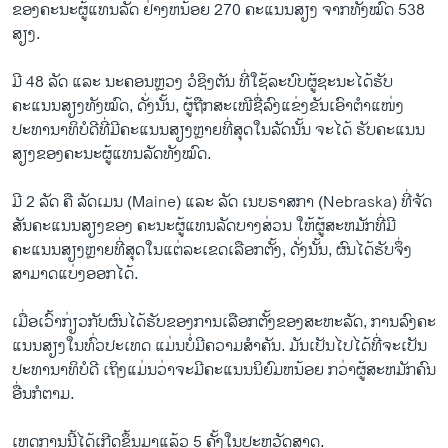
ຂອງຄະ​ນະ​ຜູ້​ແທນລັດ ຢ່າງຫນ້ອຍ 270 ຄະແນນສຽງ ຈາກທັງໝົດ 538
ສຽງ.
ມີ 48 ລັດ ແລະ ນະ​ຄອນຫຼວງ ວໍ​ຊິງ​ຕັນ ທີ່ໃຊ້ລະບົບຜູ້ຊະນະໄດ້ຮັບ
ຄະແນນສຽງທັງໝົດ, ດັ່ງນັ້ນ, ຜູ້ຖືກສະເໜີຊື່ລົງແຂ່ງຂັນເອົາຕໍາແໜ່ງ
ປະທານາທິບໍດີທີ່ມີຄະແນນສຽງຫຼາຍທີ່ສຸດໃນລັດນັ້ນ ຈະໄດ້ ຮັບຄະແນນ
ສຽງຂອງຄະ​ນະ​ຜູ້​ແທນລັດທັງໝົດ.
ມີ 2 ລັດ ຄື ລັດເມນ (Maine) ແລະ ລັດ ເນບຣາສກາ (Nebraska) ທີ່ຈັດ
ສັນຄະແນນສຽງຂອງ ຄະ​ນະ​ຜູ້​ແທນ​ລັດບາງສ່ວນ ໃຫ້ຜູ້ສະຫມັກທີ່ມີ
ຄະແນນສຽງຫຼາຍທີ່ສຸດໃນແຕ່ລະເຂດເລືອກຕັ້ງ, ດັ່ງນັ້ນ, ຜົນໄດ້ຮັບຈຶ່ງ
ສາມາດແບ່ງອອກໄດ້.
ເມື່ອ​ເວົ້າ​ກ່ຽວກັບຜົນໄດ້ຮັບ​ຂອງ​ການ​ເລືອກ​ຕັ້ງ​ຂອງ​ສະ​ຫະ​ລັດ, ການ​ລົງ​ຄະ​
ແນນ​ສຽງ​ໃນ​ທົ່ວ​ປະ​ເທດ​ ແມ່ນບໍ່ມີຄວາມສຳຄັນ. ມັນເປັນໄປໄດ້ທີ່ຈະເປັນ
ປະທານາທິບໍດີ ເຖິງແມ່ນວ່າຈະມີຄະແນນນິຍົມຫນ້ອຍ ກວ່າຜູ້ສະຫມັກຄົນ
ອື່ນກໍຕາມ.
ເຫດການນີ້​ໄດ້​ເກີດ​ຂຶ້ນ​ມາແລ້ວ 5 ​ຄັ້ງ​ໃນ​ປະ​ຫວັດ​ສາດ​.