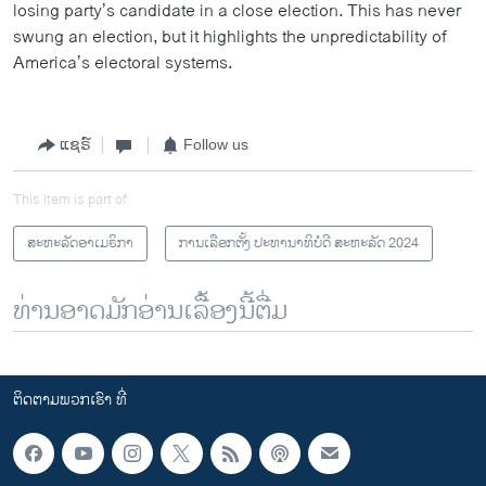
losing party’s candidate in a close election. This has never
swung an election, but it highlights the unpredictability of
America’s electoral systems.
ແຊຣ໌
Follow us
This item is part of
ສະຫະລັດອາເມຣິກາ
ການເລືອກຕັ້ງ ປະທານາທິບໍດີ ສະຫະລັດ 2024
ທ່ານອາດມັກອ່ານເລື້ອງນີ້ຕື່ມ
ຕິດຕາມພວກເຮົາ ທີ່