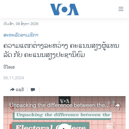
ລິ້ງ
ສຳຫລັບ
ເຂົ້າ
ວັນເສົາ, 08 ສິງຫາ 2026
ຫາ
ໂຮມເພຈ
ສະຫະລັດອາເມຣິກາ
ຂ້າມ
ລາວ
ຄວາມ​ແຕກ​ຕ່າງ​ລະ​ຫວ່າງ ຄະ​ແນນ​ສຽງ​ຜູ້​ແທນ​
ຂ້າມ
ອາເມຣິກາ
ລັດ ກັບ ຄະ​ແນນ​ສຽງ​ປະ​ຊາ​ນິ​ຍົມ
ຂ້າມ
ໄປ
ການເລືອກຕັ້ງ ປະທານາທີບໍດີ ສະຫະລັດ 2024
ຫາ
ວີໂອເອ
ຂ່າວ​ຈີນ
ຊອກ
06,11,2024
ຄົ້ນ
ໂລກ
ແຊຣ໌
ເອເຊຍ
ອິດສະຫຼະພາບດ້ານການຂ່າວ
Unpacking the difference between the Electoral College and the popular vote
ຊີວິດຊາວລາວ
ຊຸມຊົນຊາວລາວ