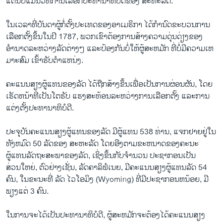
ແຕ່ນີ້ບໍ່ແມ່ນວິທີການເລືອກປະທານາທິບໍດີຂອງ ສະຫະລັດ.
ໃນເວລາທີ່ບັນດາຜູ້ກໍ່ຕັ້ງປະເທດຂອງອາເມຣິກາ ໄດ້ກຳນົດຂະບວນການ
ເລືອກຕັ້ງຂຶ້ນໃນປີ 1787, ພວກເຂົາຕ້ອງການສ້າງຄວາມ​ດຸ່ນ​ດ່ຽງຂອງ
ອຳນາດລະຫວ່າງລັດຕ່າງໆ ແລະປ້ອງກັນບໍ່ໃຫ້ຜູ້ສະຫມັກ ທີ່ບໍ່ມີຄວາມເຫ
ມາະສົມ ເຂົ້າຮັບຕໍາແຫນ່ງ.
ຄະ​ແນນ​ສຽງ​ຜູ້​ແທນ​ຂອງ​ລັດ ໄດ້ຖືກສ້າງຂຶ້ນເພື່ອເປັນການຜ່ອນຜັນ, ໂດຍ
ເຮັດຫນ້າທີ່ເປັນໂຕຮັບ ແຮງສະທ້ອນລະຫວ່າງການເລືອກຕັ້ງ ແລະການ
ແຕ່ງຕັ້ງປະທານາທິບໍດີ.
ປະຈຸບັນຄະ​ແນນ​ສຽງ​ຜູ້​ແທນຂອງລັດ ມີຜູ້​ແທນ 538 ທ່ານ, ແຈກຢາຍຢູ່ໃນ
ທັງຫມົດ 50 ລັດຂອງ ສະຫະລັດ ໂດຍອີງຕາມຂະຫນາດຂອງຄະນະ
ຜູ້ແທນລັດຖະສະພາຂອງລັດ, ເຊິ່ງຂຶ້ນກັບຈຳນວນ ປະຊາກອນເປັນ
ສ່ວນໃຫຍ່, ຕົວຢ່າງເຊັ່ນ, ລັດຄາລິຟໍເນຍ, ມີຄະ​ແນນ​ສຽງ​ຜູ້​ແທນ​ລັດ 54
ຄົນ, ໃນຂະນະທີ່ ລັດ ໄວໂອມິງ (Wyoming) ທີ່ມີປະຊາກອນຫນ້ອຍ, ມີ
ພຽງແຕ່ 3 ຄົນ.
ໃນການຈະໄດ້ເປັນປະທານາທິບໍດີ, ຜູ້ສະຫມັກຈະຕ້ອງໄດ້ຄະແນນສຽງ