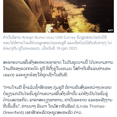
ພາສາອັງກິດ
ວີດີໂອ
ສຽງ
ລາຍການກະຈາຍສຽງ
ກຳປັ່ນພິຄາດ Arleigh Burke-class USS Carney ຕິດລູກສອນໄຟນຳວິຖີ
ຕິດຕາມພວກເຮົາ ທີ່
ຕອບໂຕ້ຕໍ່ການໂຈມຕີດ້ວຍລູກສອນໄຟຂອງຮູຕີ ແລະເຮືອບິນບໍ່ມີຄົນຂັບຕ່າງໆ ໄປ
ລາຍງານ
ພ້ອມໆກັນ ຢູ່ໃນທະເລແດງ, ເມື່ອວັນທີ 19 ຕຸລາ 2023
ສະພາ​ຄວາມ​ໝັ້ນຄົງ​ສະຫະ​ປະຊາ​ຊາດ ​ໃນ​ວັນ​ພຸດ​ວານ​ນີ້ ​ໄດ້​ປະນາມ​ການ​
ພາສາຕ່າງໆ
ໂຈມ​ຕີ​ຂອງ​ພວກ​ກະບົດ ຮູຕີ ທີ່ຕັ້ງ​ຢູ່​ໃນ​ເຢ​ເມນ ​ໃສ່​ກຳ​ປັ່ນ​ທີ່​ແລ່ນ​ຜ່ານ​ທະ​
ເລ​ແດງ ​ແລະ​ຮຽກຮ້ອງ​ໃຫ້​ຢຸດ​ເຊົາ​ໃນ​ທັນທີ.
“ການ​ໂຈມ​ຕີ​ ຊ້ຳ​ແລ້ວ​ຊ້ຳ​ອີກຂອງ ກຸ່ມຮູຕີ ​ຕໍ່ການຂົນສົ່ງລະຫວ່າງປະເທດ
ບໍ່​ພຽງ​ແຕ່​ເປັນ​ໄພ​ຂົ່ມ​ຂູ່​ດ້ານ​ຄວາມ​ໝັ້ນຄົງ​ເທົ່າ​ນັ້ນ ແຕ່ຍັງ​ເປັນ​ໄພ​ຂົ່ມ​ຂູ່​
ດ້ານ​ເສດ​ຖະ​ກິດ, ​ລາ​ຄາ​ສະ​ບຽງ​ອາ​ຫານ, ຢາ​ປົວ​ພະ​ຍາດ ແລະ​ພະ​ລັງ​ງານ
ທີ່ເພີ້ມຂຶ້ນ”, ທ່ານ​ນາງ ລິນດາ ໂທມັສ ກຣີນຟີລດ໌ (Linda Thomas-
Greenfield) ເອກ​ອັກ​ຄະ​ລັດ​ຖະ​ທູດ​ສະຫະລັດ ກ່າວ.