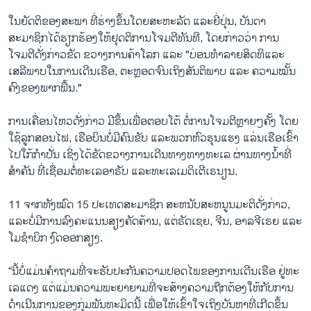
​ໃນຍັດ​ຕິຂອງສະພາ​ ​ທີ່​ຮ່າງ​ຂຶ້ນ​ໂດຍ​ສະຫະລັດ ​ແລະ​ຍີ່ປຸ່ນ, ບັນດາ​
ສະມາຊິກ​ໄດ້​ຮຽກຮ້ອງ​ໃຫ້​ຢຸດຕິ​ການ​ໂຈມ​ຕີທັນທີ, ​ໂດຍ​ກ່າວ​ວ່າ ການ
ໂຈມຕີດັ່ງກ່າວຂັດ ຂວາງ​ການ​ຄ້າ​ໂລກ ​ແລະ "ບ່ອນທຳລາຍ​ສິດ​ທິແລະ
ເສລີພາບ​ໃນ​ການ​ເດີນ​ເຮືອ, ຕະຫຼອດຈົນເຖິງ​ສັນຕິພາບ ​ແລະ ຄວາມ​ໝັ້ນ
ຄົງ​ຂອງ​ພາກ​ພື້ນ."
ການເຄື່ອນໄຫວດັ່ງກ່າວ ມີຂຶ້ນເພື່ອຕອບໂຕ້ ຕໍ່ການໂຈມຕີຫຼາຍໆຄັ້ງ ໂດຍ
ໃຊ້ລູກສອນໄຟ, ເຮືອບິນບໍ່ມີຄົນຂັບ ແລະພວກຫົວຮຸນແຮງ ແລ່ນ​ເຮືອເຂົ້າ
ໄປໃກ້ກຳປັ່ນ ເຊິ່ງໄດ້ຂັດຂວາງການເດີນທາງທາງທະເລ ຜ່ານທາງນ້ຳທີ່
ສຳຄັນ ທີ່ເຊື່ອມຕໍ່ທະເລອາຣັບ ແລະທະເລເມດິເຕີເຣນຽນ.
11 ຈາກທັງໝົດ 15 ປະ​ເທດສະມາຊິກ ​ສະ​ຫນັບ​ສະ​ຫນູນ​ມະ​ຕິດັ່ງກ່າວ​,
ແລະບໍ່​ມີ​ການ​ລົງ​ຄະ​ແນນ​ສຽງ​ຄັດ​ຄ້ານ​, ແຕ່​ຣັດ​ເຊຍ​, ຈີນ​, ອາລຈີເຣຍ ແລະ​
ໂມ​ຊໍາ​ບິກ​ ງົດອອກສຽງ​.
​“ນີ້ບໍ່ແມ່ນ​ຄຳ​ຖາມ​ທີ່​ຈະ​ຮັບປະກັນ​ຄວາມ​ປອດ​ໄພ​ຂອງ​ການ​ເດີນ​ເຮືອ​ ຢູ່​ທະ​
ເລ​ແດງ ​ແຕ່​ແມ່ນ​ຄວາມ​ພະຍາຍາມ​ທີ່ຈະສ້າງຄວາມຖືກຕ້ອງໃຫ້ກັບການ
ດຳເນີນການຂອງກຸ່ມພັນທະມິດນີ້ ເພື່ອໃຫ້ເຂົ້າໃຈເຖິງບັນຫາທີ່ເກີດຂຶ້ນ