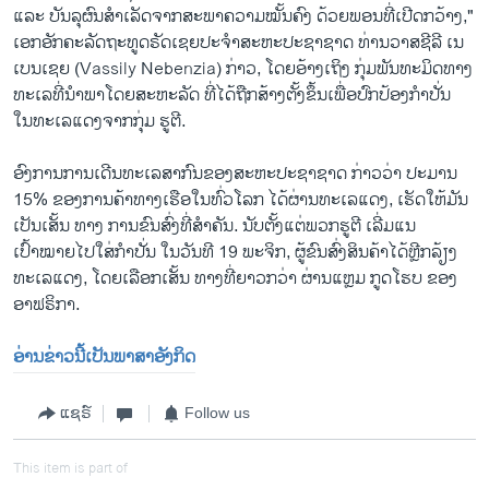
ແລະ ບັນລຸຜົນສຳເລັດຈາກ​ສະພາ​ຄວາມ​ໝັ້ນຄົງ ດ້ວຍພອນທີ່ເປີດກວ້າງ,"
ເອກ​ອັກຄະ​ລັດຖະທູດຣັດ​ເຊຍປະຈຳສະຫະປະຊາຊາດ ທ່ານວາສຊີລີ ເນ
ເບນເຊຍ (Vassily Nebenzia) ກ່າວ​, ໂດຍອ້າງເຖິງ ກຸ່ມພັນທະມິດທາງ​
ທະ​ເລ​ທີ່​ນຳ​ພາ​ໂດຍ​ສະ​ຫະ​ລັດ ທີ່ໄດ້ຖືກ​ສ້າງ​ຕັ້ງ​ຂຶ້ນ​ເພື່ອ​ປົກ​ປ້ອງ​ກຳ​ປັ່ນ​
ໃນທະ​ເລ​ແດງ​ຈາກ​ກຸ່ມ ຮູຕີ.
ອົງການ​ການ​ເດີນ​ທະ​ເລ​ສາກົນ​ຂອງ​ສະຫະ​ປະຊາ​ຊາດ ກ່າວ​ວ່າ ປະມານ
15% ຂອງ​ການ​ຄ້າທາງເຮືອໃນ​ທົ່ວ​ໂລກ ​ໄດ້​ຜ່ານ​ທະ​ເລ​ແດງ, ​ເຮັດ​ໃຫ້​ມັນ​
ເປັນ​ເສັ້ນ ທາງ ການ​ຂົນ​ສົ່ງ​ທີ່​ສຳຄັນ. ນັບຕັ້ງແຕ່ພວກຮູຕີ ເລີ່ມແນ
ເປົ້າໝາຍໄປໃສ່ກຳປັ່ນ ໃນວັນທີ 19 ພະຈິກ, ຜູ້ຂົນສົ່ງສິນຄ້າໄດ້ຫຼີກລ້ຽງ
ທະເລແດງ, ໂດຍເລືອກເສັ້ນ ທາງທີ່ຍາວກວ່າ ຜ່ານແຫຼມ ກູດໂຮບ ຂອງ
ອາຟຣິກາ.
ອ່ານຂ່າວນີ້ເປັນພາສາອັງກິດ
ແຊຣ໌
Follow us
This item is part of