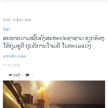
ລິ້ງ
ສຳຫລັບ
ໂຮມເພຈ
ເຂົ້າ
ລາວ
ວັນຈັນ, 10 ສິງຫາ 2026
ຫາ
ອາເມຣິກາ
ໂລກ
ຂ້າມ
ການເລືອກຕັ້ງ ປະທານາທີບໍດີ ສະຫະລັດ 2024
ສະພາຄວາມໝັ້ນຄົງສະຫະປະຊາຊາດ ຮຽກຮ້ອງ
ຂ້າມ
ໃຫ້ກຸຸ່ມຮູຕີ ຢຸດຕິການໂຈມຕີ ໃນທະເລແດງ
ຂ້າມ
ຂ່າວ​ຈີນ
ໄປ
ໂລກ
ຫາ
​ມາ​ກາ​ເຣັດ ເບ​ເຊຍ
ຊອກ
ເອເຊຍ
11,01,2024
ຄົ້ນ
ອິດສະຫຼະພາບດ້ານການຂ່າວ
ແຊຣ໌
ຊີວິດຊາວລາວ
ຊຸມຊົນຊາວລາວ
ວິທະຍາສາດ-ເທັກໂນໂລຈີ
ທຸລະກິດ