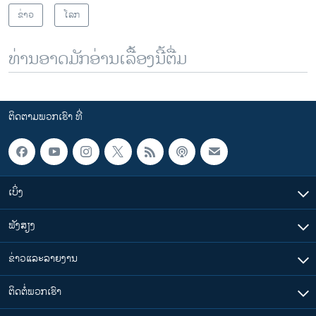
ຂ່າວ
ໂລກ
ທ່ານອາດມັກອ່ານເລື້ອງນີ້ຕື່ມ
ຕິດຕາມພວກເຮົາ ທີ່
ເບິ່ງ
ຟັງສຽງ
ຂ່າວແລະລາຍງານ
ຕິດຕໍ່ພວກເຮົາ