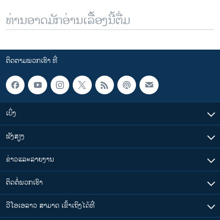
ທ່ານອາດມັກອ່ານເລື້ອງນີ້ຕື່ມ
ຕິດຕາມພວກເຮົາ ທີ່
ເບິ່ງ
ຟັງສຽງ
ຂ່າວແລະລາຍງານ
ຕິດຕໍ່ພວກເຮົາ
ວີໂອເອລາວ ສາມາດ ເຂົ້າເຖິງໄດ້ທີ່