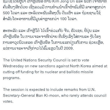
ຊົມໃຊ້ໂດຍຜູ້ນຳ ເກົາຫຼີເໜືອ ທ່ານ Kim Jong Un ແລະ ພວກ ເຈົ້າໜ້າທີ່
ຄົນອື່ນໆອີກດ້ວຍ ເຊິ່ງລວມມີ ການຫ້າມນຳເຂົ້າຜ້າພົມທີ່ມີ ລາຄາສູງກວ່າ
500 ໂດລາ ແລະ ຜະລິດຕະພັນເຄື່ອງປັ້ນ ດິນເຜົາ ແລະ ຖ້ວຍຊາມໃຊ້
ສຳລັບໂຕະອາຫານທີ່ມີມູນຄ່າຫຼາຍກວ່າ 100 ໂດລາ.
ສະຫະລັດ ແລະ ເກົາຫຼີໃຕ້ ໄດ້ເຂົ້າຮ່ວມກັບ ຈີນ, ຣັດເຊຍ, ຍີ່ປຸ່ນ ແລະ
ເກົາຫຼີເໜືອ ໃນ ການເຈລະຈາຫົກຝ່າຍ ທີ່ເພັ່ງເລັ່ງໃສ່ການລະ ງັບໂຄງ
ການອາວຸດນິວເຄລຍ ເກົາຫຼີເໜືອ ໃນການແລກປ່ຽນກັບການ ຊ່ວຍເຫຼືອ,
ແຕ່ການເຈລະຈາດັ່ງກ່າວໄດ້ລົ້ມແຫຼວໃນປີ 2009.
The United Nations Security Council is set to vote
Wednesday on new sanctions against North Korea aimed at
cutting off funding for its nuclear and ballistic missile
programs.
The session is expected to include remarks from U.N.
Secretary-General Ban Ki-moon, who rarely attends council
votes.