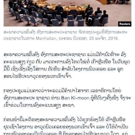
ວິທະຍາສາດ-ເທັກໂນໂລຈີ
ທຸລະກິດ
ພາສາອັງກິດ
ສະພາຄວາມໝັ້ນຄົງ ອົງການສະຫະປະຊາຊາດ ຈັດກອງປະຊຸມທີ່ອົງການສະຫະ
ວີດີໂອ
ປະຊາຊາດໃນເກາະ Manhattan, ນະຄອນ ນິວຢອກ, 25 ພະຈິກ, 2016.
ສຽງ
ສະພາຄວາມໝັ້ນຄົງ ອົງການສະຫະປະຊາຊາດ ແມ່ນມີກຳນົດທີ່ຈະ ລົງ
ລາຍການກະຈາຍສຽງ
ຄະແນນສຽງ ກ່ຽວ ກັບ ມາດຕະການລົງໂທດໃໝ່ຕໍ່ ເກົາຫຼີເໜືອ ໃນວັນພຸດ
ຕິດຕາມພວກເຮົາ ທີ່
ມື້ນີ້ ເຊິ່ງເພັ່ງເລັງໃສ່ການ ຕັດທຶນ ສຳລັບໂຄງການນິວເຄລຍ ແລະ ລູກ
ລາຍງານ
ສອນໄຟຂີປະນາວຸດຂອງພວກເຂົາເຈົ້າ.
ກອງປະຊຸມແມ່ນຄາດວ່າຈະລວມມີຄຳປາໄສຈາກ ເລຂາທິການໃຫຍ່
ພາສາຕ່າງໆ
ອົງການສະຫະປະ ຊາຊາດ ທ່ານ Ban Ki-moon ຜູ້ທີ່ດົນໆຄັ້ງໜຶ່ງ ຈຶ່ງຈະ
ເຂົ້າຮ່ວມໃນການລົງຄະແນນສຽງ ສະພາ.
ກ່ອນໜ້ານີ້ມະຕິຂອງສະພາຄວາມໝັ້ນຄົງ ໄດ້ຮຽກຮ້ອງໃຫ້ ເກົາຫຼີເໜືອ
ຢຸດ​ເຊົາໂຄງການ ອາວຸດນິວເຄລຍຂອງພວກເຂົາເຈົ້າ ແລະ ບໍ່ໃຫ້ດຳເນີນ
ການທົດລອງລະເບີດນິວເຄລຍ ຫຼື ຍິງລູກສອນໄຟຂີປະນາວຸດ ໃດໆ. ແຕ່