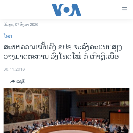
ລິ້ງ
ສຳຫລັບ
ເຂົ້າ
ວັນສຸກ, 07 ສິງຫາ 2026
ຫາ
ໂຮມເພຈ
ໂລກ
ຂ້າມ
ລາວ
ສະພາຄວາມໝັ້ນຄົງ ສປຊ ຈະລົງຄະແນນສຽງ
ຂ້າມ
ອາເມຣິກາ
ວາງມາດຕະການ ລົງໂທດໃໝ່ ຕໍ່ ເກົາຫຼີເໜືອ
ຂ້າມ
ໄປ
ການເລືອກຕັ້ງ ປະທານາທີບໍດີ ສະຫະລັດ 2024
ຫາ
30,11,2016
ຂ່າວ​ຈີນ
ຊອກ
ແຊຣ໌
ຄົ້ນ
ໂລກ
ເອເຊຍ
ອິດສະຫຼະພາບດ້ານການຂ່າວ
ຊີວິດຊາວລາວ
ຊຸມຊົນຊາວລາວ