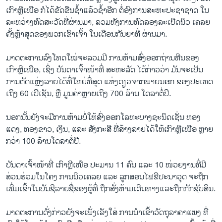
ເກົາຫຼີເໜືອ ກໍໄດ້ຂັດຂືນຊ້ຳ​ແລ້ວ​ຊ້ຳ​ອີກ ຕໍ່ອົງການ​ສະຫະປະຊາ​ຊາດ ໃນ
ລະຫວ່າງທົດສະວັດທີ່ຜ່ານມາ, ລວມທັງການທົດລອງລະເບີດນິວ ເຄລຍ
ຄັ້ງຫຼ້າສຸດຂອງພວກເຂົາເຈົ້າ ໃນເດືອນກັນຍາທີ່ ຜ່ານມາ.
ມາດຕະການລົງໂທດໃໝ່ຈະລວມມີ ການຫ້າມສົ່ງອອກຖ່ານຫີນຂອງ
ເກົາຫຼີເໜືອ, ເຊິ່ງ ບັນດາເຈົ້າໜ້າທີ່ ສະຫະລັດ ໄດ້ກ່າວວ່າ ມັນຈະເປັນ
ການຕັດແຫຼ່ງລາຍໄດ້ທີ່ໃຫຍ່ທີ່ສຸດ ແຫ່ງດຽວຈາກພາຍນອກ ຂອງປະເທດ
ເຖິງ 60 ເປີເຊັນ, ຫຼື ມູນຄ່າຫຼາຍເຖິງ 700 ລ້ານ ໂດລາຕໍ່ປີ.
ນອກ​ນັ້ນຍັງຈະມີການຫ້າມບໍ່​ໃຫ້ສົ່ງອອກໂລຫະບາງຊະນິດເຊັ່ນ ທອງ
ແດງ, ທອງຂາວ, ເງິນ, ແລະ ສັງກະສີ ທີ່ສ້າງລາຍໄດ້ໃຫ້ເກົາຫຼີເໜືອ ຫຼາຍ
ກວ່າ 100 ລ້ານໂດລາຕໍ່ປີ.
ບັນດາເຈົ້າໜ້າທີ່ ເກົາຫຼີ​ເໜືອ ປະມານ 11 ຄົນ ແລະ 10 ໜ່ວຍງານທີ່ມີ
ສ່ວນຮ່ວມໃນໂຄງ ການນິວເຄລຍ ແລະ ລູກສອນໄຟຂີປະນາວຸດ ຈະຖືກ
ເພີ່ມເຂົ້າໃນບັນຊີລາຍຊື່ຂອງຜູ້ທີ່ ຖືກສັ່ງຫ້າມເດີນທາງແລະຖືກກັກຊັບສິນ.
ມາດຕະການດັ່ງກ່າວຍັງຈະເພັ່ງເລັງໃສ່ ການນຳເຂົ້າວັດຖຸລາຄາແພງ ທີ່