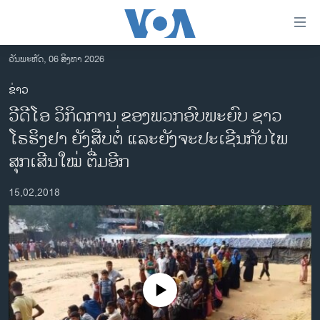
ລິ້ງ
ສຳຫລັບ
ເຂົ້າ
ວັນພະຫັດ, 06 ສິງຫາ 2026
ຫາ
ໂຮມເພຈ
ຂ່າວ
ຂ້າມ
ລາວ
ວີດີໂອ ວິກິດການ ຂອງພວກອົບພະຍົບ ຊາວ
ຂ້າມ
ອາເມຣິກາ
ຂ້າມ
ໂຣຮິງຢາ ຍັງສືບຕໍ່ ແລະຍັງຈະປະເຊີນກັບໄພ
ໄປ
ການເລືອກຕັ້ງ ປະທານາທີບໍດີ ສະຫະລັດ 2024
ສຸກເສີນໃໝ່ ຕື່ມອີກ
ຫາ
ຂ່າວ​ຈີນ
ຊອກ
15,02,2018
ຄົ້ນ
ໂລກ
ເອເຊຍ
ອິດສະຫຼະພາບດ້ານການຂ່າວ
ຊີວິດຊາວລາວ
No media source currently available
ຊຸມຊົນຊາວລາວ