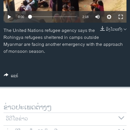
ວິທະຍາສາດ-ເທັກໂນໂລຈີ
ທຸລະກິດ
0:00
2:18
ພາສາອັງກິດ
ລິງໂດຍກົງ
The United Nations refugee agency says the
ວີດີໂອ
Rohingya refugees sheltered in camps outside
Myanmar are facing another emergency with the approach
ສຽງ
of monsoon season.
ລາຍການກະຈາຍສຽງ
ຕິດຕາມພວກເຮົາ ທີ່
ລາຍງານ
ແຊຣ໌
ພາສາຕ່າງໆ
ຂ່າວປະເພດຕ່າງໆ
ວີດີໂອຂ່າວ