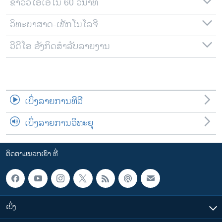
ຂ່າວວີໂອເອໃນ 60 ວິນາທີ
ວິທະຍາສາດ-ເທັກໂນໂລຈີ
ວີດີໂອ ອັງກິດສຳລັບລາຍງານ
ເບິ່ງລາຍການທີວີ
ເບິ່ງລາຍການວິທະຍຸ
ຕິດຕາມພວກເຮົາ ທີ່
ເບິ່ງ