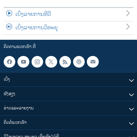
ເບິ່ງລາຍການທີວີ
ເບິ່ງລາຍການວິທະຍຸ
ຕິດຕາມພວກເຮົາ ທີ່
ເບິ່ງ
ຟັງສຽງ
ຂ່າວແລະລາຍງານ
ຕິດຕໍ່ພວກເຮົາ
ວີໂອເອລາວ ສາມາດ ເຂົ້າເຖິງໄດ້ທີ່