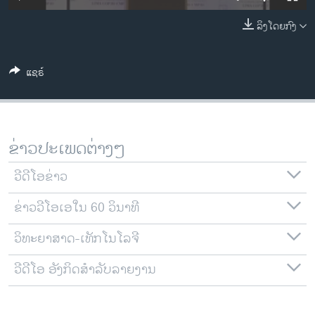
ວິທະຍາສາດ-ເທັກໂນໂລຈີ
ລິງໂດຍກົງ
ທຸລະກິດ
ພາສາອັງກິດ
ແຊຣ໌
ວີດີໂອ
ສຽງ
ລາຍການກະຈາຍສຽງ
ຂ່າວປະເພດຕ່າງໆ
ຕິດຕາມພວກເຮົາ ທີ່
ລາຍງານ
ວີດີໂອຂ່າວ
ຂ່າວວີໂອເອໃນ 60 ວິນາທີ
ພາສາຕ່າງໆ
ວິທະຍາສາດ-ເທັກໂນໂລຈີ
ວີດີໂອ ອັງກິດສຳລັບລາຍງານ