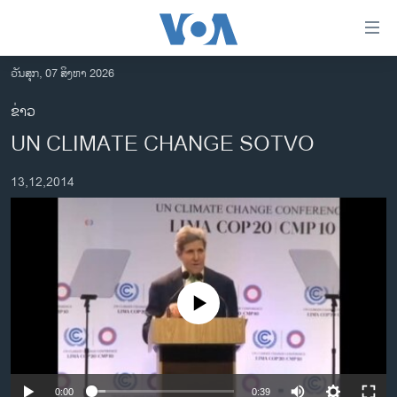
ລິ້ງ
ສຳຫລັບ
ເຂົ້າ
ວັນສຸກ, 07 ສິງຫາ 2026
ຫາ
ໂຮມເພຈ
ຂ່າວ
ຂ້າມ
ລາວ
UN CLIMATE CHANGE SOTVO
ຂ້າມ
ອາເມຣິກາ
ຂ້າມ
13,12,2014
ໄປ
ການເລືອກຕັ້ງ ປະທານາທີບໍດີ ສະຫະລັດ 2024
ຫາ
ຂ່າວ​ຈີນ
ຊອກ
ຄົ້ນ
ໂລກ
ເອເຊຍ
No media source currently available
ອິດສະຫຼະພາບດ້ານການຂ່າວ
ຊີວິດຊາວລາວ
ຊຸມຊົນຊາວລາວ
0:00
0:39