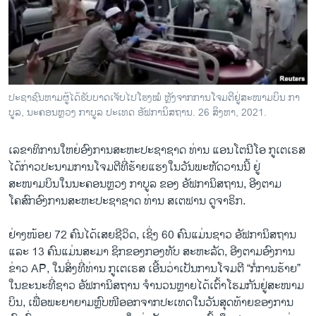
ວິທະຍາສາດ-ເທັກໂນໂລຈີ
ທຸລະກິດ
ພາສາອັງກິດ
ວີດີໂອ
ປະຊາຊົນຫາມຜູ້ໄດ້ຮັບບາດເຈັບໄປໂຮງໝໍ ຫຼັງຈາກການໂຈມຕີຢູ່ສະໜາມບິນ ກາ
ສຽງ
ບູລ, ນະຄອນຫຼວງ ກາບູລ ປະເທດ ອັຟການິສຖານ. 26 ສິງຫາ, 2021.
ລາຍການກະຈາຍສຽງ
ເລຂາທິການໃຫຍ່ອົງການສະຫະປະຊາຊາດ ທ່ານ ແອນໂຕນີໂອ ກູເຕເຣສ
ຕິດຕາມພວກເຮົາ ທີ່
ໄດ້ກ່າວປະນາມການໂຈມຕີທີ່ຮ້າຍແຮງໃນວັນພະຫັດວານນີ້ ຢູ່
ລາຍງານ
ສະໜາມບິນໃນນະຄອນຫຼວງ ກາບູລ ຂອງ ອັຟການິສຖານ, ອີງຕາມ
ໂຄສົກອົງການສະຫະປະຊາຊາດ ທ່ານ ສເຕຟານ ດູຈາຣິກ.
ພາສາຕ່າງໆ
ຢ່າງໜ້ອຍ 72 ຄົນໄດ້ເສຍຊີວິດ, ເຊິ່ງ 60 ຄົນແມ່ນຊາວ ອັຟການິສຖານ
ແລະ 13 ຄົນແມ່ນສະມາ ຊິກຂອງກອງທັບ ສະຫະລັດ, ອີງຕາມອົງການ
ຂ່າວ AP, ໃນສິ່ງທີ່ທ່ານ ກູເຕເຣສ ເອີ້ນວ່າເປັນການໂຈມຕີ “ກໍ່ການຮ້າຍ”
ໃນຂະນະທີ່ຊາວ ອັຟການິສຖານ ຈຳນວນຫຼາຍໄດ້ເຕົ້າໂຮມກັນຢູ່ສະໜາມ
ບິນ, ເພື່ອພະຍາຍາມຫຼົບໜີອອກຈາກປະເທດໃນວັນສຸດທ້າຍຂອງການ