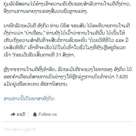
ກຸ່ມລັດອິສລາມໄດ້ອ້າງເອົາຄວາມຮັບຜິດຊອບສຳລັບການໂຈມຕີດັ່ງກ່າວ,
ອີງຕາມການລາຍງານຂອງສື່ມວນຊົນຫຼາຍແຫ່ງ.
ນາຍົກລັດຖະມົນຕີ ອັງກິດ ທ່ານ ບໍຣິສ ຈອນສັນ ໄດ້ອະທິບາຍການໂຈມຕີ
ດັ່ງກ່າວວ່າ “ປ່າເຖື່ອນ.” ທ່ານຍັງໄດ້ເວົ້າວ່າການໂຈມຕີນັ້ນ ໄດ້ເນັ້ນໃຫ້
ເຫັນເຖິງຄວາມສຳຄັນທີ່ຈະສືບຕໍ່ການອົບພະຍົບ “ດ້ວຍວິທີທີ່ໄວ ແລະ ມີ
ປະສິດທິຜົນ” ເທົ່າທີ່ຈະເຮັດໄດ້ໃນບໍ່ເທົ່າໃດຊົ່ວໂມງທີ່ຍັງເຫຼືອຢູ່ຕໍ່ພວກ
ເຮົາ “ກ່ອນວັນຂີດເສັ້ນຕາຍທີ 31 ສິງຫາ.
ຫຼັງຈາກການໂຈມຕີຄັ້ງທຳອິດ, ລັດຖະມົນຕີກະຊວງໂຍທາຂອງ ອັງກິດ ໄດ້
ອອກຄຳເຕືອນຕໍ່ສາຍການບິນຕ່າງໆໃຫ້ຫຼີກລ່ຽງການບິນຕໍ່າກວ່າ 7,620
ແມັດຢູ່ເໜືອປະເທດ ອັຟການິສຖານ.
ອ່ານຂ່າວນີ້ເປັນພາສາອັງກິດ
ແຊຣ໌
Follow us
This item is part of