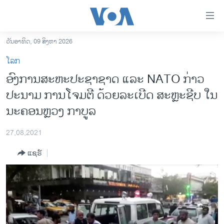
ລິ້ງ
ສຳຫລັບ
ເຂົ້າ
ວັນອາທິດ, 09 ສິງຫາ 2026
ຫາ
ໂຮມເພຈ
ໂລກ
ຂ້າມ
ລາວ
ອົງການສະຫະປະຊາຊາດ ແລະ NATO ກ່າວ
ຂ້າມ
ອາເມຣິກາ
ປະນາມ ການໂຈມຕີ ດ້ວຍລະເບີດ ສະຫຼະຊີບ ໃນ
ຂ້າມ
ໄປ
ການເລືອກຕັ້ງ ປະທານາທີບໍດີ ສະຫະລັດ 2024
ນະຄອນຫຼວງ ກາບູລ
ຫາ
ຂ່າວ​ຈີນ
ຊອກ
27,08,2021
ຄົ້ນ
ໂລກ
ແຊຣ໌
ເອເຊຍ
ອິດສະຫຼະພາບດ້ານການຂ່າວ
ຊີວິດຊາວລາວ
ຊຸມຊົນຊາວລາວ