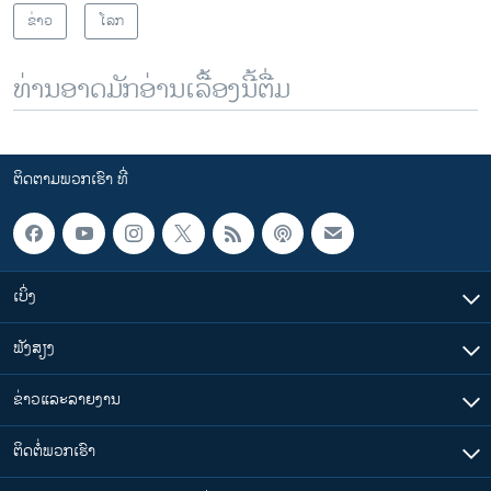
ຂ່າວ
ໂລກ
ທ່ານອາດມັກອ່ານເລື້ອງນີ້ຕື່ມ
ຕິດຕາມພວກເຮົາ ທີ່
ເບິ່ງ
ຟັງສຽງ
ຂ່າວແລະລາຍງານ
ຕິດຕໍ່ພວກເຮົາ