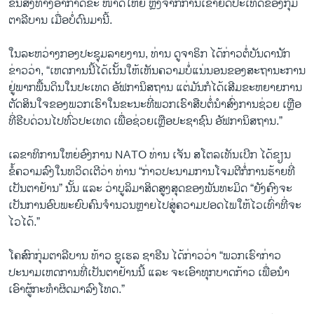
ຂົນສົ່ງທາງອາກາດຂະ ໜາດໃຫຍ່ ຫຼັງຈາກການເຂົ້າຍຶດປະເທດຂອງກຸ່ມ
ຕາລີບານ ເມື່ອບໍ່ດົນມານີ້.
ໃນລະຫວ່າງກອງປະຊຸມລາຍງານ, ທ່ານ ດູຈາຣິກ ໄດ້ກ່າວຕໍ່ບັນດານັກ
ຂ່າວວ່າ, “ເຫດການນີ້ໄດ້ເນັ້ນໃຫ້ເຫັນຄວາມບໍ່ແນ່ນອນຂອງສະຖານະການ
ຢູ່ພາກພື້ນດິນໃນປະເທດ ອັຟການິສຖານ ແຕ່ມັນກໍໄດ້ເສີມຂະຫຍາຍການ
ຕັດສິນໃຈຂອງພວກເຮົາໃນຂະນະທີ່ພວກເຮົາສືບຕໍ່ນຳສົ່ງການຊ່ວຍ ເຫຼືອ
ທີ່ຮີບດ່ວນໄປທົ່ວປະເທດ ເພື່ອຊ່ວຍເຫຼືອປະຊາຊົນ ອັຟການິສຖານ.”
ເລຂາທິການໃຫຍ່ອົງການ NATO ທ່ານ ເຈັນ ສໂຕລເທັນເບີກ ໄດ້ຂຽນ
ຂໍ້ຄວາມລົງໃນທວິດເຕີວ່າ ທ່ານ “ກ່າວປະນາມການໂຈມຕີກໍ່ການຮ້າຍທີ່
ເປັນຕາຢ້ານ” ນັ້ນ ແລະ ວ່າບູລິມາສິດສູງສຸດຂອງພັນທະມິດ “ຍັງຄົງຈະ
ເປັນການອົບພະຍົບຄົນຈຳນວນຫຼາຍໄປສູ່ຄວາມປອດໄພໃຫ້ໄວເທົ່າທີ່ຈະ
ໄວໄດ້.”
ໂຄສົກກຸ່ມຕາລີບານ ທ້າວ ຊູເຮລ ຊາຮີນ ໄດ້ກ່າວວ່າ “ພວກເຮົາກ່າວ
ປະນາມເຫດການທີ່ເປັນຕາຢ້ານນີ້ ແລະ ຈະເອົາທຸກບາດກ້າວ ເພື່ອນຳ
ເອົາຜູ້ກະທຳຜິດມາລົງໂທດ.”