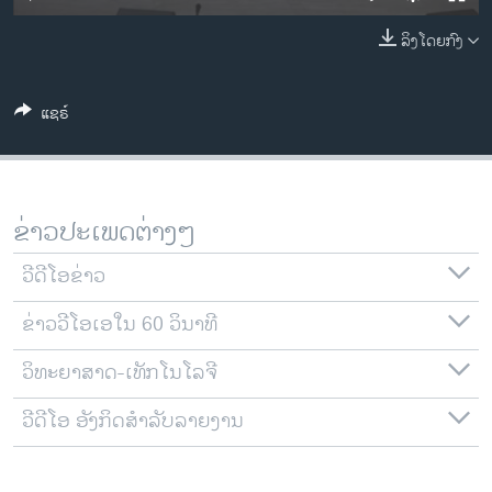
ວິທະຍາສາດ-ເທັກໂນໂລຈີ
ລິງໂດຍກົງ
ທຸລະກິດ
ພາສາອັງກິດ
ແຊຣ໌
ວີດີໂອ
ສຽງ
ລາຍການກະຈາຍສຽງ
ຂ່າວປະເພດຕ່າງໆ
ຕິດຕາມພວກເຮົາ ທີ່
ລາຍງານ
ວີດີໂອຂ່າວ
ຂ່າວວີໂອເອໃນ 60 ວິນາທີ
ພາສາຕ່າງໆ
ວິທະຍາສາດ-ເທັກໂນໂລຈີ
ວີດີໂອ ອັງກິດສຳລັບລາຍງານ