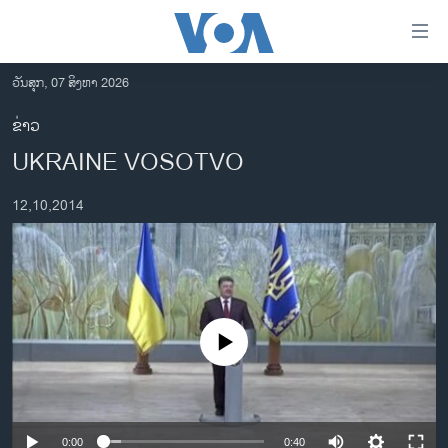
ລິ້ງ
ສຳຫລັບ
ເຂົ້າ
ວັນສຸກ, 07 ສິງຫາ 2026
ຫາ
ໂຮມເພຈ
ຂ່າວ
ຂ້າມ
ລາວ
UKRAINE VOSOTVO
ຂ້າມ
ອາເມຣິກາ
ຂ້າມ
12,10,2014
ໄປ
ການເລືອກຕັ້ງ ປະທານາທີບໍດີ ສະຫະລັດ 2024
ຫາ
ຂ່າວ​ຈີນ
ຊອກ
ຄົ້ນ
ໂລກ
ເອເຊຍ
No media source currently available
ອິດສະຫຼະພາບດ້ານການຂ່າວ
ຊີວິດຊາວລາວ
ຊຸມຊົນຊາວລາວ
0:00
0:40