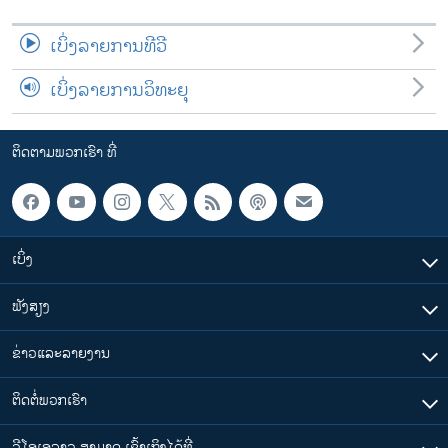
ເບິ່ງລາຍການທີວີ
ເບິ່ງລາຍການວິທະຍຸ
ຕິດຕາມພວກເຮົາ ທີ່
ເບິ່ງ
ຟັງສຽງ
ຂ່າວແລະລາຍງານ
ຕິດຕໍ່ພວກເຮົາ
ວີໂອເອລາວ ສາມາດ ເຂົ້າເຖິງໄດ້ທີ່