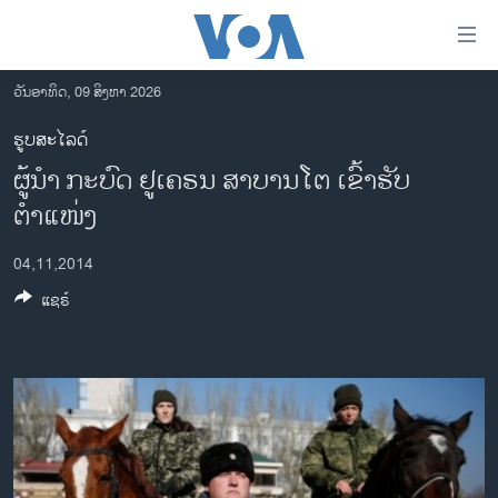
ລິ້ງ
ສຳຫລັບ
ເຂົ້າ
ວັນອາທິດ, 09 ສິງຫາ 2026
ຫາ
ໂຮມເພຈ
ຮູບສະໄລດ໌
ຂ້າມ
ລາວ
ຜູ້ນຳ ກະບົດ ຢູເຄຣນ ສາບານໂຕ ເຂົ້າຮັບ
ຂ້າມ
ອາເມຣິກາ
ຂ້າມ
ຕຳແໜ່ງ
ໄປ
ການເລືອກຕັ້ງ ປະທານາທີບໍດີ ສະຫະລັດ 2024
ຫາ
04,11,2014
ຂ່າວ​ຈີນ
ຊອກ
ແຊຣ໌
ຄົ້ນ
ໂລກ
ເອເຊຍ
ອິດສະຫຼະພາບດ້ານການຂ່າວ
ຊີວິດຊາວລາວ
ຊຸມຊົນຊາວລາວ