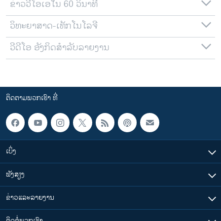
ຂ່າວວີໂອເອໃນ 60 ວິນາທີ
ວິທະຍາສາດ-ເທັກໂນໂລຈີ
ວີດີໂອ ອັງກິດສຳລັບລາຍງານ
ຕິດຕາມພວກເຮົາ ທີ່
ເບິ່ງ
ຟັງສຽງ
ຂ່າວແລະລາຍງານ
ຕິດຕໍ່ພວກເຮົາ