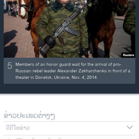
ວິທະຍາສາດ-ເທັກໂນໂລຈີ
ທຸລະກິດ
ພາສາອັງກິດ
ວີດີໂອ
ສຽງ
5
ລາຍການກະຈາຍສຽງ
Members of an honor guard wait for the arrival of pro-
ຕິດຕາມພວກເຮົາ ທີ່
Russian rebel leader Alexander Zakharchenko in front of a
ລາຍງານ
theater in Donetsk, Ukraine, Nov. 4, 2014.
ພາສາຕ່າງໆ
ຂ່າວປະເພດຕ່າງໆ
ວີດີໂອຂ່າວ