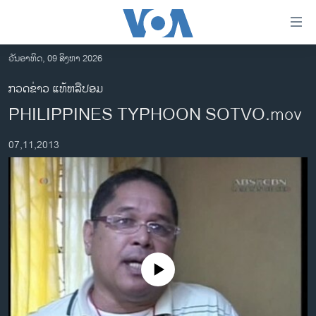
ລິ້ງ
ສຳຫລັບ
ເຂົ້າ
ວັນອາທິດ, 09 ສິງຫາ 2026
ຫາ
ໂຮມເພຈ
ກວດຂ່າວ ແທ້ຫລືປອມ
ຂ້າມ
ລາວ
PHILIPPINES TYPHOON SOTVO.mov
ຂ້າມ
ອາເມຣິກາ
ຂ້າມ
07,11,2013
ໄປ
ການເລືອກຕັ້ງ ປະທານາທີບໍດີ ສະຫະລັດ 2024
ຫາ
ຂ່າວ​ຈີນ
ຊອກ
ຄົ້ນ
ໂລກ
ເອເຊຍ
ອິດສະຫຼະພາບດ້ານການຂ່າວ
No media source currently available
ຊີວິດຊາວລາວ
ຊຸມຊົນຊາວລາວ