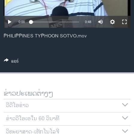
ວິທະຍາສາດ-ເທັກໂນໂລຈີ
ທຸລະກິດ
0:00
0:48
ພາສາອັງກິດ
PHILIPPINES TYPHOON SOTVO.mov
ວີດີໂອ
ສຽງ
ລາຍການກະຈາຍສຽງ
ແຊຣ໌
ຕິດຕາມພວກເຮົາ ທີ່
ລາຍງານ
ຂ່າວປະເພດຕ່າງໆ
ພາສາຕ່າງໆ
ວີດີໂອຂ່າວ
ຂ່າວວີໂອເອໃນ 60 ວິນາທີ
ວິທະຍາສາດ-ເທັກໂນໂລຈີ