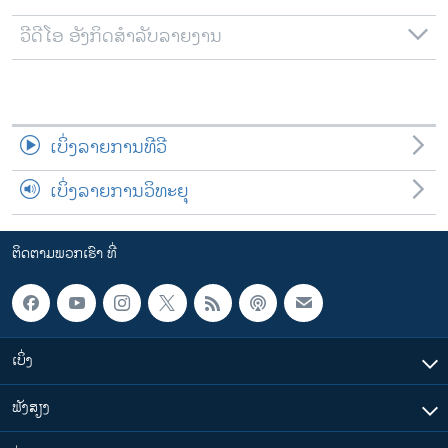
ວີດີໂອ ອັງກິດສຳລັບລາຍງານ
ເບິ່ງລາຍການທີວີ
ເບິ່ງລາຍການວິທະຍຸ
ຕິດຕາມພວກເຮົາ ທີ່
ເບິ່ງ
ຟັງສຽງ