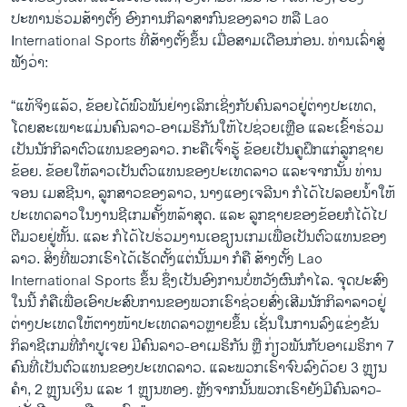
ປະທານຮ່ວມສ້າງຕັ້ງ ອົງການກິລາສາກົນຂອງລາວ ຫລື Lao
International Sports ທີ່ສ້າງຕັ້ງຂຶ້ນ ເມື່ອສາມເດືອນກ່ອນ. ທ່ານເລົ່າສູ່
ຟັງວ່າ:
“ແທ້ຈິງແລ້ວ, ຂ້ອຍໄດ້ພົວພັນຢ່າງເລິກເຊິ່ງກັບຄົນລາວຢູ່ຕ່າງປະເທດ,
ໂດຍສະເພາະແມ່ນຄົນລາວ-ອາເມຣິກັນໃຫ້ໄປຊ່ວຍເຫຼືອ ແລະເຂົ້າຮ່ວມ
ເປັນນັກກິລາຕົວແທນຂອງລາວ. ກະຄືເຈົ້າຮູ້ ຂ້ອຍເປັນຄູຝຶກແກ່ລູກຊາຍ
ຂ້ອຍ. ຂ້ອຍໃຫ້ລາວເປັນຕົວແທນຂອງປະເທດລາວ ແລະຈາກນັ້ນ ທ່ານ
ຈອນ ເມສຊີນາ, ລູກສາວຂອງລາວ, ນາງແອງເຈລີນາ ກໍໄດ້ໄປລອຍນໍ້າໃຫ້
ປະເທດລາວໃນງານຊີເກມຄັ້ງຫລ້າສຸດ. ແລະ ລູກ​ຊາຍ​ຂອງ​ຂ້ອຍກໍ​ໄດ້​ໄປ
ຕີມວຍຢູ່​ຫັ້ນ. ແລະ ກໍໄດ້ໄປຮ່ວມງານເອຊຽນເກມເພື່ອເປັນຕົວແທນຂອງ
ລາວ. ສິ່ງທີ່ພວກເຮົາໄດ້ເຮັດຕັ້ງແຕ່ນັ້ນມາ ກໍຄື ສ້າງຕັ້ງ Lao
International Sports ຂຶ້ນ ຊຶ່ງເປັນອົງການບໍ່ຫວັງຜົນກໍາໄລ. ຈຸດປະສົງ
ໃນນີ້ ກໍຄືເພື່ອເອົາປະສົບການຂອງພວກເຮົາຊ່ວຍສົ່ງເສີມນັກກິລາລາວຢູ່
ຕ່າງປະເທດໃຫ້ຕາງໜ້າປະເທດລາວຫຼາຍຂຶ້ນ ເຊັ່ນໃນການລົງແຂ່ງຂັນ
ກິລາຊີເກມທີ່ກຳປູເຈຍ ມີຄົນລາວ-ອາເມຣິກັນ ຫຼື ກ່ຽວພັນກັບອາເມຣິກາ 7
ຄົນທີ່ເປັນຕົວແທນຂອງປະເທດລາວ. ແລະພວກເຮົາຈົບລົງດ້ວຍ 3 ຫຼຽນ
ຄຳ, 2 ຫຼຽນເງິນ ແລະ 1 ຫຼຽນທອງ. ຫຼັງຈາກນັ້ນພວກເຮົາຍັງມີຄົນລາວ-