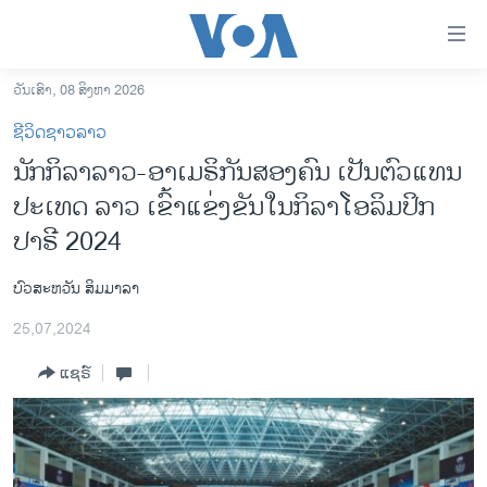
ລິ້ງ
ສຳຫລັບ
ເຂົ້າ
ວັນເສົາ, 08 ສິງຫາ 2026
ຫາ
ໂຮມເພຈ
ຊີວິດຊາວລາວ
ຂ້າມ
ລາວ
ນັກກິລາລາວ-ອາເມຣິກັນສອງຄົນ ເປັນຕົວແທນ
ຂ້າມ
ອາເມຣິກາ
ປະເທດ ລາວ ເຂົ້າແຂ່ງຂັນໃນກິລາໂອລິມປິກ
ຂ້າມ
ໄປ
ການເລືອກຕັ້ງ ປະທານາທີບໍດີ ສະຫະລັດ 2024
ປາຣີ 2024
ຫາ
ຂ່າວ​ຈີນ
ຊອກ
​ບົວ​ສະ​ຫວັນ ​ສິມ​ມາ​ລາ
ຄົ້ນ
ໂລກ
25,07,2024
ເອເຊຍ
ແຊຣ໌
ອິດສະຫຼະພາບດ້ານການຂ່າວ
ຊີວິດຊາວລາວ
ຊຸມຊົນຊາວລາວ