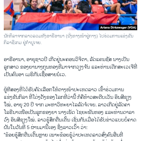
ນັກກິລາຈາກລາວລວມທັງອາຣີອານາ (ນັ່ງທາງໜ້າຢູ່ກາງ) ໄປຮ່ວມການແຂ່ງຂັນ
ກິລາຊີເກມ ຢູ່ກໍາປູເຈຍ.
ອາຣີອານາ, ອາຍຸຊາວປີ ເກີດຢູ່ນະຄອນວິຈິຕາ, ລັດແຄນຊັສ ນາງເປັນ
ລູກສາວ ຂອງຍານາງກຸນທອງທີ່ມາຈາກວຽງຈັນ ແລະທ່ານເດີກສະເວເຈີທີ່
ເປັນຄົນອາ ເມຣິກັນເຊື້ອສາຍນໍເວ.
ຜູ້ທີສອງທີ່ໄດ້ຮັບຄັດເລືອກໃຫ້ຕາງໜ້າປະເທດລາວ ເຂົ້າຮ່ວມການ
ແຂ່ງຂັນກິລາ ທີ່ໂດ່ງດັັງຂອງໂລກທີ່ວ່ານີ້ ກໍຄືທ້າວສະຕີບເວັນ ອິນສີຊຽງ
ໃໝ່, ອາຍຸ 20 ປີ ຈາກ ມະຫາວິທະຍາໄລລັດຈໍເຈຍ. ລາວເກີດຢູ່ລັດຄາ
ໂລຣີນາເໜືອເປັນລູກຂອງຍາ ນາງເພັດ ໄຊຍະພັນທອງ ແລະທ່ານດາລາ
ວົງ ອິນສີຊຽງໃໝ່. ລາວຮູ້ສຶກຕື່ນເຕັ້ນ ເຊັ່ນກັນເມື່ອໄດ້ຮັບຂ່າວແບບບໍ່ຄາດ
ຝັນໃນວັນທີ 5 ຜ່ານມານີ້ເອງ ຊຶ່ງລາວເວົ້າ ວ່າ:
“ຂ້ອຍຮູ້ສຶກຕື່ນເຕັ້ນຫຼາຍ ເພາະຂ້ອຍຮູ້ວ່າປະເທດລາວສົ່ງຄົນອື່ນທີ່