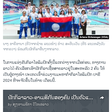
ວິທະຍາສາດ-ເທັກໂນໂລຈີ
ທຸລະກິດ
ພາສາອັງກິດ
ວີດີໂອ
ສຽງ
ນາງ ອາຣີອານາ (ທີ3ຈາກຊ້າຍ ແຖວໜ້າ) ທ້າວ ສະຕີບເວັນ (ທີ5 ແຖວຫລັງນັບ
ຈາກຂວາ) ພ້ອມກັບນັກກິລາອື່ນໆຈາກລາວ.
ລາຍການກະຈາຍສຽງ
ຕິດຕາມພວກເຮົາ ທີ່
ລາຍງານ
ໃນການແຂ່ງຂັນກິລາໂອລິມປິກຄັ້ງນີ້ແຕກຕ່າງຈາກເມື່ອກ່ອນ, ທາງການ
ລາວໄດ້ ຄັດເລືອກເອົານັກກິລາເຊື້ອສາຍລາວຢູ່ໃນສະຫະລັດ 2 ຄົນ ໃຫ້
ເປັນຜູ້ຕາງໜ້າ ປະເທດເຂົ້າຮ່ວມງານມະຫາກໍາກິລາໂອລິມປິກ ປາຣີ
ພາສາຕ່າງໆ
2024 ທີ່ຈະຈັດຂຶ້ນໃນທ້າຍ ເດືອນນີ້.
ນັກກິລາລາວ-ອາເມຣິກັນສອງຄົນ ເປັນຕົວແທນປະເທດ ລາວ ເຂົ້າແຂ່ງຂັນໃນກິລາໂອລິມປິກ ປາຣີ 2024
by
ສຽງອາເມຣິກາ ວີໂອເອລາວ
No media source currently available