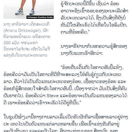
ຮູ້ຈັກປະເທດນີ້ດີຂຶ້ນ ເຊັ່ນວ່າ ຂ້ອຍ
ອາດຈະຊິງເຂົ້າຮອບຮອງຊະນະເລີດສໍາ
ລັບປະເທດລາວໄດ້, ຊຶ່ງເປັນສິ່ງທີ່ຍັງບໍ່
ນາງ ອາຣີອານາ ເດີກສະເວເກີ
ທັນມີໃຜເຄີຍເຮັດໄດ້ເທື່ອໃນໂອລິມປິກ,
(Ariana Dirkzwager), ນັກ
ຕາມທີ່ຂ້ອຍຄິດ.”
ກິລາລອຍນໍ້າແບບ ຟຣີສະຕາຍ
200 ແມັດ ຈາກມະຫາ
ນາງອາຣີຢານາກໍບອກຄວາມຮູ້ສຶກຂອງ
ວິທະຍາໄລຈໍເຈຍ ເທັກໂນໂລຈີ
ນາງກັບພວກເຮົາອີກວ່າ:
ແຂ່ງຂັນໃນນາມປະເທດລາວ.
“ຂ້ອຍຕື່ນເຕັ້ນກັບໂອກາດອັນນີ້ແທ້ໆ.
ຂ້ອຍຄິດວ່າມັນເປັນໂອກາດທີ່ດີທີ່ຈະສະແດງໃຫ້ຄົນຮູ້ກ່ຽວກັບປະເທດ
ລາວ. ຄືວ່າໄດ້ເປັນຕົວແທນປະເທດຂອງຂ້ອຍ, ເຊື້ອຊາດຂອງຂ້ອຍ ແລະ
ຂ້ອຍກໍຮູ້ສຶກຂອບໃຈສໍາລັບໂອກາດອັນນີ້. ເນື່ອງຈາກວ່າ ມັນເປັນສິ່ງທີ່ຄົນ
ຝັນຢາກໄປ. ຂ້ອຍຄິດວ່າ Steve ແລະຂ້ອຍຈະເປັນຕົວແທນຂອງລາວໄດ້
ດີ ເພາະຂ້ອຍຄິດວ່າເຮົາຈະເຮັດໄດ້ດີຢູ່ທີ່ນັ້ນ.”
ໃນຊຸມປີໝໍ່ໆມານີ້ທາງການລາວເລີ້ມເປີດຮັບນັກກິລາເຊື້ອສາຍລາວຢູ່ຕ່າງ
ປະ ເທດໄປເປັນຕົວແທນແກ່ລາວຫລາຍຂຶ້ນ ເພື່ອເຂົ້າແຂ່ງຂັນກິລາຢູ່
ລະດັບຂົງເຂດ ແລະລະດັບໂລກ, ອີງຕາມທ່ານນາຣາ ສີຫາວົງ, ຮອງ