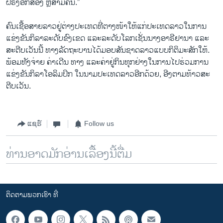
ຝຣັ່ງອີກສອງ ຫຼືສາມຄົນ.”
ຄົນເຊື້ອສາຍລາວຢູ່ຕ່າງປະເທດທີ່ຕາງໜ້າໃຫ້ແກ່ປະເທດລາວໃນການ
ແຂ່ງຂັນກິລາລະດັບຂົງເຂດ ແລະລະດັບໂລກເຊັ່ນນາງອາຣີຢານາ ແລະ
ສະຕີບເວັນນີ້ ທາງລັດຖະບານໄດ້ມອບສັນຊາດລາວແບບກິຕິມະສັກໃຫ້.
ພ້ອມທັງຈ່າຍ ຄ່າເດີນ ທາງ ແລະຄ່າຢູ່ກິນທຸກຢ່າງໃນການໄປຮ່ວມການ
ແຂ່ງຂັນກິລາໂອລິມປິກ ໃນນາມປະເທດລາວອີກດ້ວຍ, ອີງຕາມທ້າວສະ
ຕີບເວັນ.
ແຊຣ໌
Follow us
ທ່ານອາດມັກອ່ານເລື້ອງນີ້ຕື່ມ
ຕິດຕາມພວກເຮົາ ທີ່