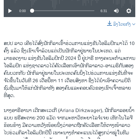
0:00
6:31
ລິງໂດຍກົງ
ສປປ ລາວ ເຄີຍໄດ້ສົ່ງນັກກິລາເຂົ້າຮ່ວມການແຂ່ງຂັນໂອລິມປິກມາໄດ້ 10
ຄັ້ງ ແລ້ວ ຊຶ່ງເຂົາເຈົ້າລ້ວນແຕ່ເປັນນັກກິລາຢູ່ພາຍໃນປະເທດ. ແຕ່
ມາຮອດງານ ແຂ່ງຂັນໂອລິມປິກປີ 2024 ນີ້ ຢູ່ປາຣີ ທາງຄະນະກໍາມະການ
ໂອລິມປິກ ແຫ່ງຊາດລາວໄດ້ຄັດເລືອກເອົານັກກິລາລາວ-ອາເມຣິກັນສອງ
ຄົນບວກກັບ ນັກກິລາຢູ່ພາຍໃນປະເທດຄົນນຶ່ງໄປຮ່ວມການແຂ່ງຂັນທີ່ຈະ
ຈັດຂຶ້ນໃນວັນທີ 26 ເດືອນີ້ຫາ 11 ເດືອນສິງຫາ ຊຶ່ງໄດ້ນໍາເອົາຄວາມປິຕິ
ຊົມຊື່ນມາໃຫ້ແກ່ນັກກິລາທັງ ສອງຄົນແລະຄອບຄົວຂອງເຂົາເຈົ້າຫລາຍ
ທີ່ສຸດ.
ນາງອາຣີອານາ ເດີກສະເວເກີ (Ariana Dirkzwager), ນັກກິລາລອຍນໍ້າ
ແບບ ຟຣີສະຕາຍ 200 ແມັດ ຈາກມະຫາວິທະຍາໄລຈໍເຈຍ ເທັກໂນໂລຈີ
ຂ້ອນຂ້າງ ມີຄວາມຫວັງໜ້ອຍນຶ່ງວ່າອາດຖືກຄັດເລືອກໃຫ້ຕາງໜ້າລາວ
ໄປຮ່ວມກິລາໂອລິມປິກປີນີ້ ເພາະນາງທໍາຄະແນນໄດ້ສູງກວ່າໝູ່ໃນທີມ