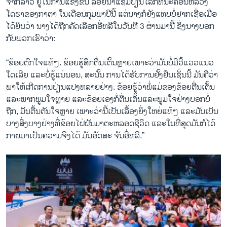
ຈາກລາວ ຢູ່ໃນການແຂ່ງຂັນ ລອຍນໍ້າແຊມປ້ຽນໂລກທີ່ນະຄອນຫລວງ
ໂດຮາຂອງກາຕາ ໃນເດືອນກຸມພາປີນີ້ ແຕ່ນາງກໍຍັງແທບບໍ່ຢາກເຊື່ອເມື່ອ
ໄດ້ຍິນວ່າ ນາງໄດ້ຖືກຄັດເລືອກອີ່ຫລີໃນວັນທີ 3 ຜ່ານມານີ້ ຊຶ່ງນາງບອກ
ກັບພວກເຮົາວ່າ:
“ຂ້ອຍຕົກໃຈແທ້ໆ. ຂ້ອຍຮູ້ສຶກຕື່ນເຕັ້ນຫຼາຍເພາະວ່າມັນບໍ່ມີວີ້ແວວແນວ
ໃດເລີຍ ແລະບໍ່ຮູ້ແນ່ນອນ, ສະນັ້ນ ການໄດ້ຮັບການຢັ້ງຢືນເຊັ່ນນີ້ ມັນຄືວ່າ
ພາໃຫ້ເກີດການປ່ຽນແປງຫລາຍຢ່າງ. ຂ້ອຍຮູ້ວ່າ​ພໍ່​ແມ່​ຂອງ​ຂ້ອຍ​ຕື່ນ​ເຕັ້ນ ​
ແລະ​ພາກ​ພູມ​ໃຈ​ຫຼາຍ​ ແລະ​ຂ້ອຍເອງກໍ່​ຕື່ນ​ເຕັ້ນ​ແລະ​ພູມ​ໃຈ​ຢ່າງບອກບໍ່
ຖືກ, ມັັນຕື້ນຕັນ​ໃຈ​ຫຼາຍ ​ເພາະ​ວ່າ​ນີ້ເປັນ​ເລື້ອງ​ຍິ່ງໃຫຍ່ແທ້ໆ ແລະມັນເປັນ​
ບາງ​ສິ່ງ​ບາງ​ຢ່າງ​ທີ່​ຂ້ອຍ​ໄຝ່​ຝັນມາ​ຕະຫລອດ​ຊີ​ວິດ​ ແລະໃນທີ່ສຸດມັນກໍໄດ້
ກາຍມາເປັນຄວາມຈິງໄດ້ ມັນອັດສະ ຈັນອີ່ຫລີ.”