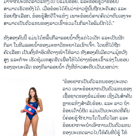
ມາຈາກປະເທດລາວແທ້ໆໄປ ບໍ່ແມ່ນຂ້ອຍ. ແລະຂ້ອຍຮູ້ວ່າຂ້ອຍບໍ່
ສາມາດເຮັດຫຍັງໄດ້. ເມື່ອຂ້ອຍໄດ້ຍິນວ່າຂ່າວຜູ້ນັ້ນຖືກປະຕິເສດ ແລະ
ຂ້ອຍຖືກເລືອກ, ຂ້ອຍຮູ້ສຶກດີໃຈແທ້ໆ ເພາະຂ້ອຍບໍ່ຄາດຄິດວ່າຕົນເອງຈະ
ສາມາດເປັນຕົວແທນຂອງລາວເຂົ້າຮ່ວມໃນກິລາໂອລິມປິກໄດ້.”
ທັງສອງຄົນນີ້ ແມ່ນໄດ້ຫລິ້ນກິິລາລອຍນໍ້າຕັ້ງແຕ່ໄວເດັກ ແລະເປັນນັກ
ກິລາ ໃນທີມລອຍນໍ້າຂອງມະຫາວິທະຍາໄລເຂົາເຈົ້າ. ໂດຍທີ່ໄດ້ຖືກ
ຄັດເລືອກ ເປັນຄັ້ງທໍາອິດທີ່ຕາງໜ້າໃຫ້ລາວ ທັງສອງຄົນມີຄວາມມຸ້ຫວັງ
ສູງ ແລະກໍຈະ ເຮັດທຸ້ມເທສຸດຂີດເພື່ອໃຫ້ໄດ້ຢ່າງໜ້ອຍເຂົ້າແຂ່ງໃນຮອບ
ຮອງຊະນະເລີດ ຂອງກິລາລອຍນໍ້າ ດັ່ງທີ່ທ້າວສະຕີບເວັນບອກວ່າ:
“ຂ້ອຍຢາກເປັນຕົວແທນຂອງປະເທດ
ລາວ ເພາະຂ້ອຍຢາກເປັນຕົວແທນຂອງ
ເຊື້ອຊາດຂອງພໍ່ແມ່ຂ້ອຍ ເຊິ່ງມັນສຳຄັນ
ຫຼາຍແທ້ໆສຳລັບຂ້ອຍ. ແລະ ລາວ ຖ້າ
ຂ້ອຍເດົາບໍ່ຜິດ ແມ່ນເປັນປະເທດທີ່ຄົນ
ບໍ່ຄ່ອຍຮູ້ຈັກປານໃດໃນທົ່ວໂລກ ແລະ
ຂ້ອຍຢາກຈະນໍາເອົາການເປັນຕົວແທນ
ຂອງປະເທດລາວໄປໃຫ້ຄົນທີ່ບໍ່ຮູ້ ໃຫ້