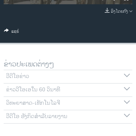
ວິທະຍາສາດ-ເທັກໂນໂລຈີ
ລິງໂດຍກົງ
ທຸລະກິດ
ພາສາອັງກິດ
ແຊຣ໌
ວີດີໂອ
ສຽງ
ລາຍການກະຈາຍສຽງ
ຂ່າວປະເພດຕ່າງໆ
ຕິດຕາມພວກເຮົາ ທີ່
ລາຍງານ
ວີດີໂອຂ່າວ
ຂ່າວວີໂອເອໃນ 60 ວິນາທີ
ພາສາຕ່າງໆ
ວິທະຍາສາດ-ເທັກໂນໂລຈີ
ວີດີໂອ ອັງກິດສຳລັບລາຍງານ