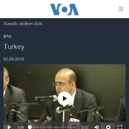
ລິ້ງ
ສຳຫລັບ
ເຂົ້າ
ວັນພະຫັດ, 06 ສິງຫາ 2026
ຫາ
ໂຮມເພຈ
ຂ່າວ
ຂ້າມ
ລາວ
Turkey
ຂ້າມ
ອາເມຣິກາ
ຂ້າມ
02,08,2016
ໄປ
ການເລືອກຕັ້ງ ປະທານາທີບໍດີ ສະຫະລັດ 2024
ຫາ
ຂ່າວ​ຈີນ
ຊອກ
ຄົ້ນ
ໂລກ
ເອເຊຍ
No media source currently available
ອິດສະຫຼະພາບດ້ານການຂ່າວ
ຊີວິດຊາວລາວ
ຊຸມຊົນຊາວລາວ
0:00
2:11