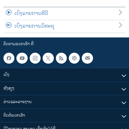
ເບິ່ງລາຍການທີວີ
ເບິ່ງລາຍການວິທະຍຸ
ຕິດຕາມພວກເຮົາ ທີ່
ເບິ່ງ
ຟັງສຽງ
ຂ່າວແລະລາຍງານ
ຕິດຕໍ່ພວກເຮົາ
ວີໂອເອລາວ ສາມາດ ເຂົ້າເຖິງໄດ້ທີ່