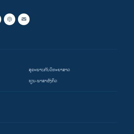
ສຸຂະພາບກັບວິທະຍາສາດ
ຮຽນ-ພາສາອັງກິດ