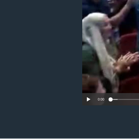
ວິທະຍາສາດ-ເທັກໂນໂລຈີ
ທຸລະກິດ
ພາສາອັງກິດ
ວີດີໂອ
ສຽງ
ລາຍການກະຈາຍສຽງ
ລາຍງານ
0:00