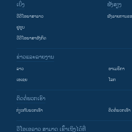
ເບິ່ງ
ຟັງສຽງ
ວີດີໂອພາສາລາວ
ຟັງລາຍການຂອງ
ຢູທູບ
ວີດີໂອພາສາອັງກິດ
ຂ່າວແລະລາຍງານ
ລາວ
ອາເມຣິກາ
ເອເຊຍ
ໂລກ
ຕິດຕໍ່ພວກເຮົາ
ກ່ຽວກັບພວກເຮົາ
ຕິດຕໍ່ພວກເຮົາ
ວີໂອເອລາວ ສາມາດ ເຂົ້າເຖິງໄດ້ທີ່