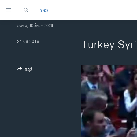
ລິ້ງ
ຂ່າວ
ສຳຫລັບ
ເຂົ້າ
ຄົ້ນຫາ
ວັນຈັນ, 10 ສິງຫາ 2026
ໂຮມເພຈ
ຫາ
ລາວ
Turkey Syr
24,08,2016
ຂ້າມ
ຂ້າມ
ອາເມຣິກາ
ຂ້າມ
ການເລືອກຕັ້ງ ປະທານາທີບໍດີ ສະຫະລັດ
ໄປ
2024
ແຊຣ໌
ຫາ
ຂ່າວ​ຈີນ
ຊອກ
ຄົ້ນ
ໂລກ
ເອເຊຍ
ອິດສະຫຼະພາບດ້ານການຂ່າວ
ຊີວິດຊາວລາວ
ຊຸມຊົນຊາວລາວ