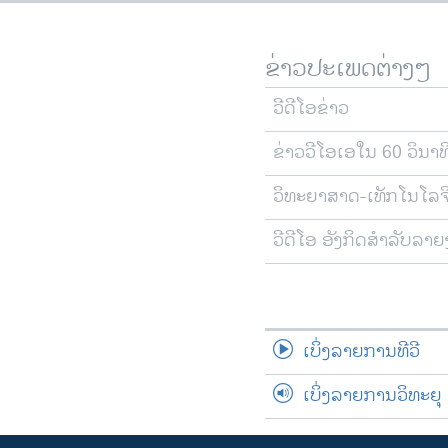
ຂ່າວປະເພດຕ່າງໆ
ວີດີໂອຂ່າວ
ຂ່າວວີໂອເອໃນ 60 ວິນາທ
ວິທະຍາສາດ-ເທັກໂນໂລຈ
ວີດີໂອ ອັງກິດສຳລັບລາ
ເບິ່ງລາຍການທີວີ
ເບິ່ງລາຍການວິທະຍຸ