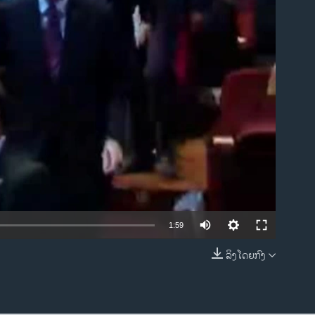
ble
1:59
ລິງໂດຍກົງ
EMBED