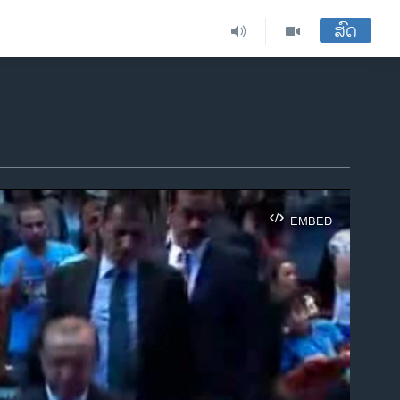
ສົດ
EMBED