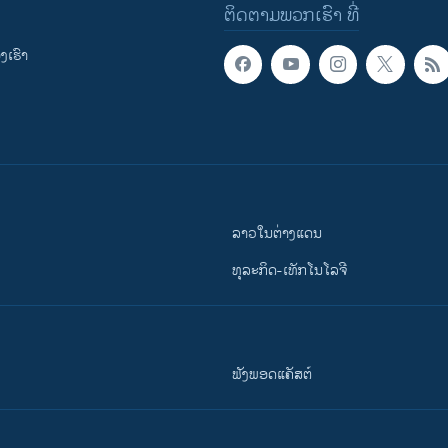
ຕິດຕາມພວກເຮົາ ທີ່
ເຮົາ
ລາວໃນຕ່າງແດນ
ທຸລະກິດ-ເທັກໂນໂລຈີ
ຟັງພອດແຄັສຕ໌