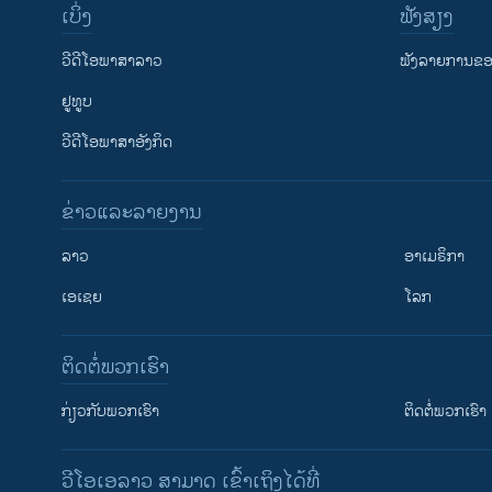
ເບິ່ງ
ຟັງສຽງ
ວີດີໂອພາສາລາວ
ຟັງລາຍການຂອງ
ຢູທູບ
ວີດີໂອພາສາອັງກິດ
ຂ່າວແລະລາຍງານ
ລາວ
ອາເມຣິກາ
ເອເຊຍ
ໂລກ
ຕິດຕໍ່ພວກເຮົາ
ກ່ຽວກັບພວກເຮົາ
ຕິດຕໍ່ພວກເຮົາ
ວີໂອເອລາວ ສາມາດ ເຂົ້າເຖິງໄດ້ທີ່