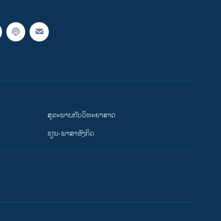
ສຸຂະພາບກັບວິທະຍາສາດ
ຮຽນ-ພາສາອັງກິດ