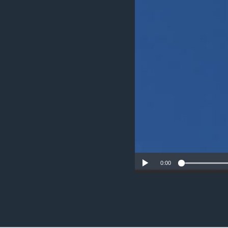
ວິທະຍາສາດ-ເທັກໂນໂລຈີ
ທຸລະກິດ
ພາສາອັງກິດ
ວີດີໂອ
ສຽງ
ລາຍການກະຈາຍສຽງ
ລາຍງານ
0:00