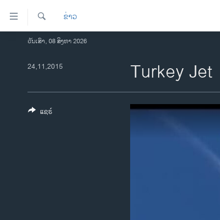
ລິ້ງ
ຂ່າວ
ສຳຫລັບ
ເຂົ້າ
ຄົ້ນຫາ
ວັນເສົາ, 08 ສິງຫາ 2026
ໂຮມເພຈ
ຫາ
ລາວ
Turkey Jet
24,11,2015
ຂ້າມ
ຂ້າມ
ອາເມຣິກາ
ຂ້າມ
ການເລືອກຕັ້ງ ປະທານາທີບໍດີ ສະຫະລັດ
ໄປ
2024
ແຊຣ໌
ຫາ
ຂ່າວ​ຈີນ
ຊອກ
ຄົ້ນ
ໂລກ
ເອເຊຍ
ອິດສະຫຼະພາບດ້ານການຂ່າວ
ຊີວິດຊາວລາວ
ຊຸມຊົນຊາວລາວ