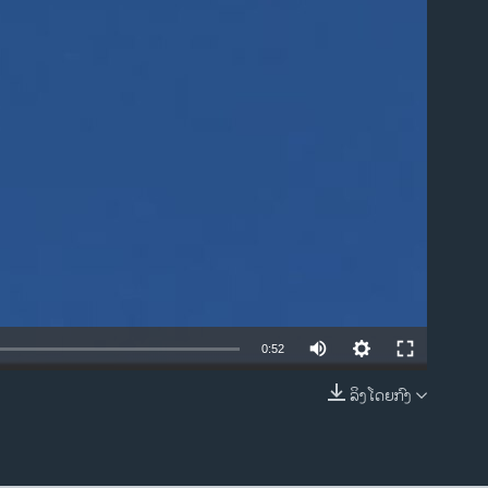
ble
0:52
ລິງໂດຍກົງ
EMBED