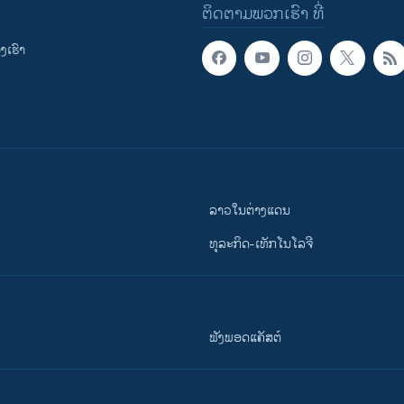
ຕິດຕາມພວກເຮົາ ທີ່
ເຮົາ
ລາວໃນຕ່າງແດນ
ທຸລະກິດ-ເທັກໂນໂລຈີ
ຟັງພອດແຄັສຕ໌