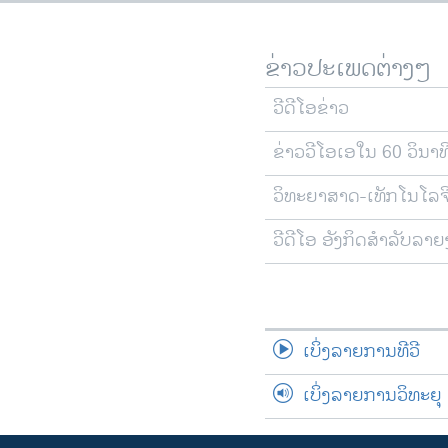
ຂ່າວປະເພດຕ່າງໆ
ວີດີໂອຂ່າວ
ຂ່າວວີໂອເອໃນ 60 ວິນາທ
ວິທະຍາສາດ-ເທັກໂນໂລຈ
ວີດີໂອ ອັງກິດສຳລັບລາ
ເບິ່ງລາຍການທີວີ
ເບິ່ງລາຍການວິທະຍຸ