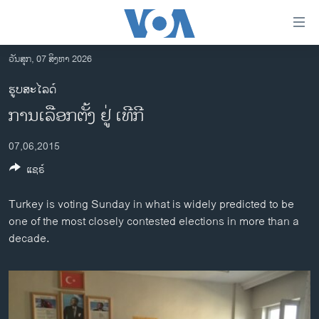
ລິ້ງ
ສຳຫລັບ
ເຂົ້າ
ວັນສຸກ, 07 ສິງຫາ 2026
ຫາ
ໂຮມເພຈ
ຮູບສະໄລດ໌
ຂ້າມ
ລາວ
ການເລືອກຕັ້ງ ຢູ່ ເທີກີ
ຂ້າມ
ອາເມຣິກາ
ຂ້າມ
07,06,2015
ໄປ
ການເລືອກຕັ້ງ ປະທານາທີບໍດີ ສະຫະລັດ 2024
ຫາ
ແຊຣ໌
ຂ່າວ​ຈີນ
ຊອກ
ຄົ້ນ
ໂລກ
Turkey is voting Sunday in what is widely predicted to be
one of the most closely contested elections in more than a
ເອເຊຍ
decade.
ອິດສະຫຼະພາບດ້ານການຂ່າວ
ຊີວິດຊາວລາວ
ຊຸມຊົນຊາວລາວ