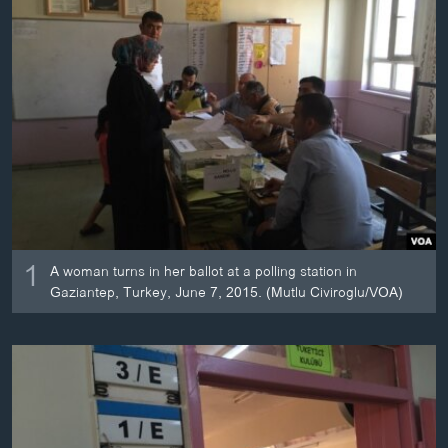
ວິທະຍາສາດ-ເທັກໂນໂລຈີ
ທຸລະກິດ
ພາສາອັງກິດ
ວີດີໂອ
ສຽງ
ລາຍການກະຈາຍສຽງ
ຕິດຕາມພວກເຮົາ ທີ່
ລາຍງານ
1
A woman turns in her ballot at a polling station in
Gaziantep, Turkey, June 7, 2015. (Mutlu Civiroglu/VOA)
ພາສາຕ່າງໆ