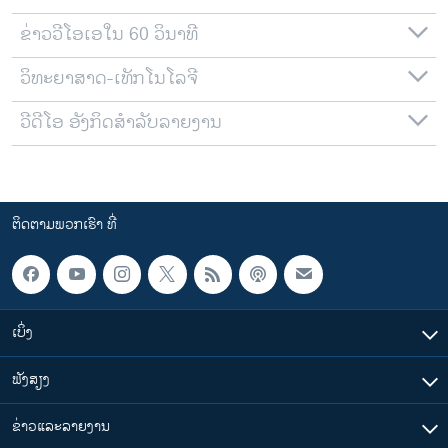
ຂ່າວວີໂອເອໃນ 60 ວິນາທີ
ວິທະຍາສາດ-ເທັກໂນໂລຈີ
ວີດີໂອ ອັງກິດສຳລັບລາຍງານ
ຕິດຕາມພວກເຮົາ ທີ່
ເບິ່ງ
ຟັງສຽງ
ຂ່າວແລະລາຍງານ