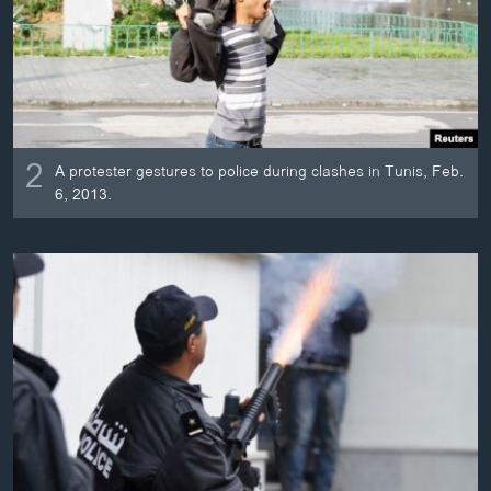
2
A protester gestures to police during clashes in Tunis, Feb.
6, 2013.