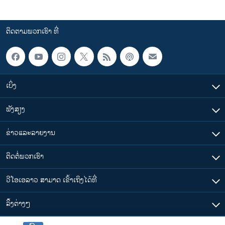
ຕິດຕາມພວກເຮົາ ທີ່
ເບິ່ງ
ຟັງສຽງ
ຂ່າວແລະລາຍງານ
ຕິດຕໍ່ພວກເຮົາ
ວີໂອເອລາວ ສາມາດ ເຂົ້າເຖິງໄດ້ທີ່
​ລິ້ງ​ຕ່າງໆ