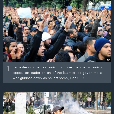
ວິທະຍາສາດ-ເທັກໂນໂລຈີ
ທຸລະກິດ
ພາສາອັງກິດ
ວີດີໂອ
ສຽງ
ລາຍການກະຈາຍສຽງ
ຕິດຕາມພວກເຮົາ ທີ່
ລາຍງານ
1
Protesters gather on Tunis 'main avenue after a Tunisian
opposition leader critical of the Islamist-led government
was gunned down as he left home, Feb.6, 2013.
ພາສາຕ່າງໆ