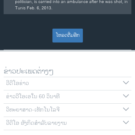
politician, is carried into an ambulance after he was shot, in
Tunis Feb. 6, 2013.
ໂຫລດຕື່ມອີກ
ຂ່າວປະເພດຕ່າງໆ
ວີດີໂອຂ່າວ
ຂ່າວວີໂອເອໃນ 60 ວິນາທີ
ວິທະຍາສາດ-ເທັກໂນໂລຈີ
ວີດີໂອ ອັງກິດສຳລັບລາຍງານ