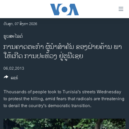
ລິ້ງ
ສຳຫລັບ
ເຂົ້າ
ວັນສຸກ, 07 ສິງຫາ 2026
ຫາ
ໂຮມເພຈ
ຮູບສະໄລດ໌
ຂ້າມ
ລາວ
ການຄາດຕະກໍາ ຜູ້ນໍາສໍາຄັນ ຂອງຝ່າຍຄ້ານ ພາ
ຂ້າມ
ອາເມຣິກາ
ຂ້າມ
ໃຫ້ເກີດ ການປະທ້ວງ ຢູ່ຕູນີເຊຍ
ໄປ
ການເລືອກຕັ້ງ ປະທານາທີບໍດີ ສະຫະລັດ 2024
ຫາ
06,02,2013
ຂ່າວ​ຈີນ
ຊອກ
ແຊຣ໌
ຄົ້ນ
ໂລກ
Thousands of people took to Tunisia's streets Wednesday
ເອເຊຍ
to protest the killing, amid fears that radicals are threatening
ອິດສະຫຼະພາບດ້ານການຂ່າວ
to derail the country's democratic transition.
ຊີວິດຊາວລາວ
ຊຸມຊົນຊາວລາວ