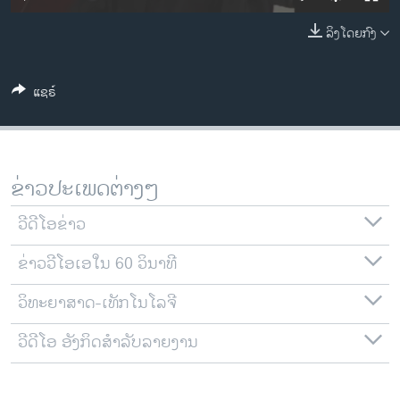
ວິທະຍາສາດ-ເທັກໂນໂລຈີ
ລິງໂດຍກົງ
ທຸລະກິດ
ພາສາອັງກິດ
ແຊຣ໌
ວີດີໂອ
ສຽງ
ລາຍການກະຈາຍສຽງ
ຂ່າວປະເພດຕ່າງໆ
ຕິດຕາມພວກເຮົາ ທີ່
ລາຍງານ
ວີດີໂອຂ່າວ
ຂ່າວວີໂອເອໃນ 60 ວິນາທີ
ພາສາຕ່າງໆ
ວິທະຍາສາດ-ເທັກໂນໂລຈີ
ວີດີໂອ ອັງກິດສຳລັບລາຍງານ