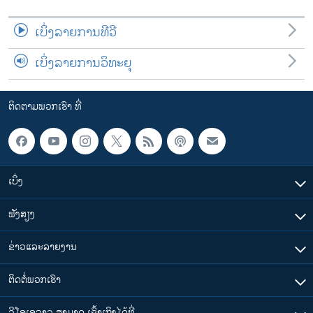
ເບິ່ງລາຍການທີວີ
ເບິ່ງລາຍການວິທະຍຸ
ຕິດຕາມພວກເຮົາ ທີ່
ເບິ່ງ
ຟັງສຽງ
ຂ່າວແລະລາຍງານ
ຕິດຕໍ່ພວກເຮົາ
ວີໂອເອລາວ ສາມາດ ເຂົ້າເຖິງໄດ້ທີ່