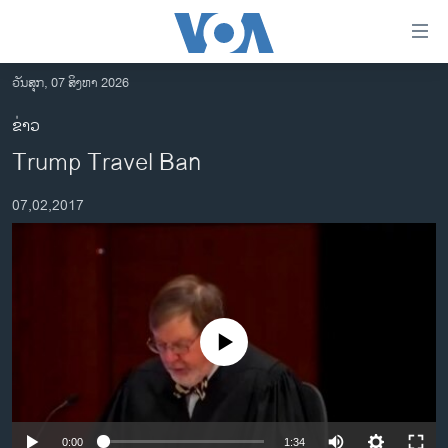
ລິ້ງ
ສຳຫລັບ
ເຂົ້າ
ວັນສຸກ, 07 ສິງຫາ 2026
ຫາ
ໂຮມເພຈ
ຂ່າວ
ຂ້າມ
ລາວ
Trump Travel Ban
ຂ້າມ
ອາເມຣິກາ
ຂ້າມ
07,02,2017
ໄປ
ການເລືອກຕັ້ງ ປະທານາທີບໍດີ ສະຫະລັດ 2024
ຫາ
ຂ່າວ​ຈີນ
ຊອກ
ຄົ້ນ
ໂລກ
ເອເຊຍ
No media source currently available
ອິດສະຫຼະພາບດ້ານການຂ່າວ
ຊີວິດຊາວລາວ
ຊຸມຊົນຊາວລາວ
0:00
1:34