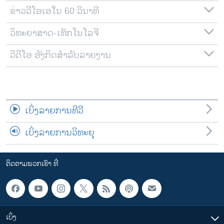
ຂ່າວວີໂອເອໃນ 60 ວິນາທີ
ວິທະຍາສາດ-ເທັກໂນໂລຈີ
ວີດີໂອ ອັງກິດສຳລັບລາຍງານ
ເບິ່ງລາຍການທີວີ
ເບິ່ງລາຍການວິທະຍຸ
ຕິດຕາມພວກເຮົາ ທີ່
ເບິ່ງ