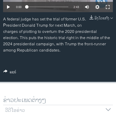
ວິທະຍາສາດ-ເທັກໂນໂລຈີ
0:00
2:43
ທຸລະກິດ
ລິງໂດຍກົງ
A federal judge has set the trial of former U.S.
ພາສາອັງກິດ
President Donald Trump for next March, on
charges of plotting to overturn the 2020 presidential
ວີດີໂອ
election. This puts the historic trial right in the middle of the
ສຽງ
2024 presidential campaign, with Trump the front-runner
among Republican candidates.
ລາຍການກະຈາຍສຽງ
ຕິດຕາມພວກເຮົາ ທີ່
ລາຍງານ
ແຊຣ໌
ພາສາຕ່າງໆ
ຂ່າວປະເພດຕ່າງໆ
ວີດີໂອຂ່າວ