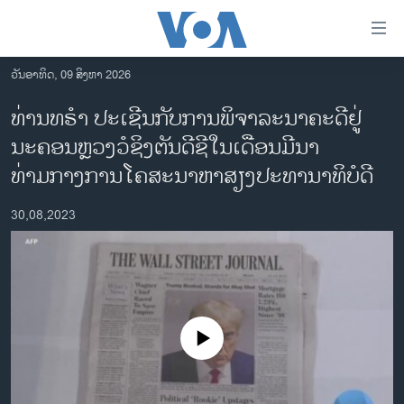
ລິ້ງ
ສຳຫລັບ
ເຂົ້າ
ວັນອາທິດ, 09 ສິງຫາ 2026
ຫາ
ໂຮມເພຈ
ທ່ານທຣໍາ ປະເຊີນກັບການພິຈາລະນາຄະດີຢູ່
ຂ້າມ
ລາວ
ນະຄອນຫຼວງວໍຊິງຕັນດີຊີໃນເດືອນມີນາ
ຂ້າມ
ອາເມຣິກາ
ຂ້າມ
ທ່າມກາງການໂຄສະນາຫາສຽງປະທານາທິບໍດີ
ໄປ
ການເລືອກຕັ້ງ ປະທານາທີບໍດີ ສະຫະລັດ 2024
ຫາ
30,08,2023
ຂ່າວ​ຈີນ
ຊອກ
ຄົ້ນ
ໂລກ
ເອເຊຍ
ອິດສະຫຼະພາບດ້ານການຂ່າວ
No media source currently available
ຊີວິດຊາວລາວ
ຊຸມຊົນຊາວລາວ