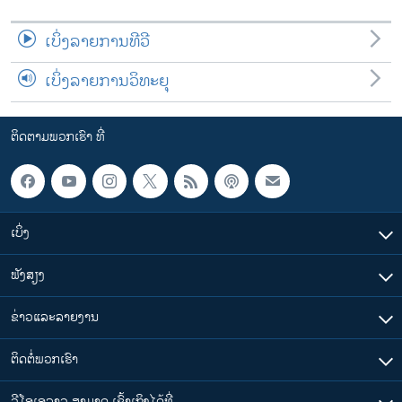
ເບິ່ງລາຍການທີວີ
ເບິ່ງລາຍການວິທະຍຸ
ຕິດຕາມພວກເຮົາ ທີ່
ເບິ່ງ
ຟັງສຽງ
ຂ່າວແລະລາຍງານ
ຕິດຕໍ່ພວກເຮົາ
ວີໂອເອລາວ ສາມາດ ເຂົ້າເຖິງໄດ້ທີ່