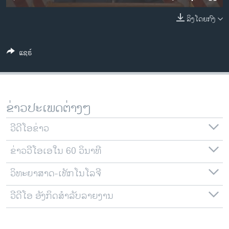
ວິທະຍາສາດ-ເທັກໂນໂລຈີ
ລິງໂດຍກົງ
ທຸລະກິດ
ພາສາອັງກິດ
ແຊຣ໌
ວີດີໂອ
ສຽງ
ລາຍການກະຈາຍສຽງ
ຂ່າວປະເພດຕ່າງໆ
ຕິດຕາມພວກເຮົາ ທີ່
ລາຍງານ
ວີດີໂອຂ່າວ
ຂ່າວວີໂອເອໃນ 60 ວິນາທີ
ພາສາຕ່າງໆ
ວິທະຍາສາດ-ເທັກໂນໂລຈີ
ວີດີໂອ ອັງກິດສຳລັບລາຍງານ