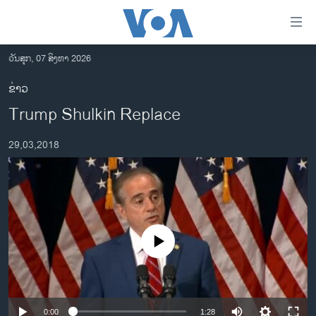
ລິ້ງ
ສຳຫລັບ
ເຂົ້າ
ວັນສຸກ, 07 ສິງຫາ 2026
ຫາ
ໂຮມເພຈ
ຂ່າວ
ຂ້າມ
ລາວ
Trump Shulkin Replace
ຂ້າມ
ອາເມຣິກາ
ຂ້າມ
29,03,2018
ໄປ
ການເລືອກຕັ້ງ ປະທານາທີບໍດີ ສະຫະລັດ 2024
ຫາ
ຂ່າວ​ຈີນ
ຊອກ
ຄົ້ນ
ໂລກ
ເອເຊຍ
No media source currently available
ອິດສະຫຼະພາບດ້ານການຂ່າວ
ຊີວິດຊາວລາວ
ຊຸມຊົນຊາວລາວ
0:00
1:28