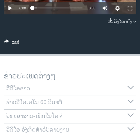
ວິທະຍາສາດ-ເທັກໂນໂລຈີ
0:00
0:53
ທຸລະກິດ
ລິງໂດຍກົງ
ພາສາອັງກິດ
ວີດີໂອ
ແຊຣ໌
ສຽງ
ລາຍການກະຈາຍສຽງ
ຕິດຕາມພວກເຮົາ ທີ່
ຂ່າວປະເພດຕ່າງໆ
ລາຍງານ
ວີດີໂອຂ່າວ
ພາສາຕ່າງໆ
ຂ່າວວີໂອເອໃນ 60 ວິນາທີ
ວິທະຍາສາດ-ເທັກໂນໂລຈີ
ວີດີໂອ ອັງກິດສຳລັບລາຍງານ