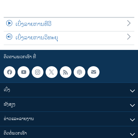
ເບິ່ງລາຍການທີວີ
ເບິ່ງລາຍການວິທະຍຸ
ຕິດຕາມພວກເຮົາ ທີ່
ເບິ່ງ
ຟັງສຽງ
ຂ່າວແລະລາຍງານ
ຕິດຕໍ່ພວກເຮົາ