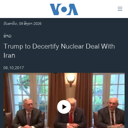
ລິ້ງ
ສຳຫລັບ
ເຂົ້າ
ວັນອາທິດ, 09 ສິງຫາ 2026
ຫາ
ໂຮມເພຈ
ຂ່າວ
ຂ້າມ
ລາວ
Trump to Decertify Nuclear Deal With
ຂ້າມ
ອາເມຣິກາ
ຂ້າມ
Iran
ໄປ
ການເລືອກຕັ້ງ ປະທານາທີບໍດີ ສະຫະລັດ 2024
ຫາ
06,10,2017
ຂ່າວ​ຈີນ
ຊອກ
ຄົ້ນ
ໂລກ
ເອເຊຍ
ອິດສະຫຼະພາບດ້ານການຂ່າວ
No media source currently available
ຊີວິດຊາວລາວ
ຊຸມຊົນຊາວລາວ