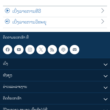
ເບິ່ງລາຍການທີວີ
ເບິ່ງລາຍການວິທະຍຸ
ຕິດຕາມພວກເຮົາ ທີ່
ເບິ່ງ
ຟັງສຽງ
ຂ່າວແລະລາຍງານ
ຕິດຕໍ່ພວກເຮົາ
ວີໂອເອລາວ ສາມາດ ເຂົ້າເຖິງໄດ້ທີ່