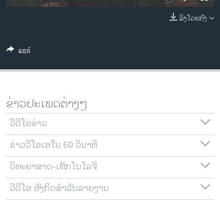
ວິທະຍາສາດ-ເທັກໂນໂລຈີ
ລິງໂດຍກົງ
ທຸລະກິດ
ພາສາອັງກິດ
ແຊຣ໌
ວີດີໂອ
ສຽງ
ລາຍການກະຈາຍສຽງ
ຂ່າວປະເພດຕ່າງໆ
ຕິດຕາມພວກເຮົາ ທີ່
ລາຍງານ
ວີດີໂອຂ່າວ
ຂ່າວວີໂອເອໃນ 60 ວິນາທີ
ພາສາຕ່າງໆ
ວິທະຍາສາດ-ເທັກໂນໂລຈີ
ວີດີໂອ ອັງກິດສຳລັບລາຍງານ