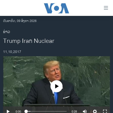
ລິ້ງ
ສຳຫລັບ
ເຂົ້າ
ວັນອາທິດ, 09 ສິງຫາ 2026
ຫາ
ໂຮມເພຈ
ຂ່າວ
ຂ້າມ
ລາວ
Trump Iran Nuclear
ຂ້າມ
ອາເມຣິກາ
ຂ້າມ
11,10,2017
ໄປ
ການເລືອກຕັ້ງ ປະທານາທີບໍດີ ສະຫະລັດ 2024
ຫາ
ຂ່າວ​ຈີນ
ຊອກ
ຄົ້ນ
ໂລກ
ເອເຊຍ
No media source currently available
ອິດສະຫຼະພາບດ້ານການຂ່າວ
ຊີວິດຊາວລາວ
ຊຸມຊົນຊາວລາວ
0:00
0:28