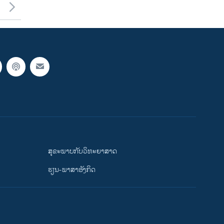
ສຸຂະພາບກັບວິທະຍາສາດ
ຮຽນ-ພາສາອັງກິດ