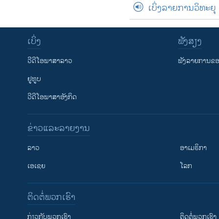
ເບິ່ງລາຍການວິທະຍຸ
ເບິ່ງ
ຟັງສຽງ
ວີດີໂອພາສາລາວ
ຟັງລາຍການຂອງ
ຢູທູບ
ວີດີໂອພາສາອັງກິດ
ຂ່າວແລະລາຍງານ
ລາວ
ອາເມຣິກາ
ເອເຊຍ
ໂລກ
ຕິດຕໍ່ພວກເຮົາ
ກ່ຽວກັບພວກເຮົາ
ຕິດຕໍ່ພວກເຮົາ