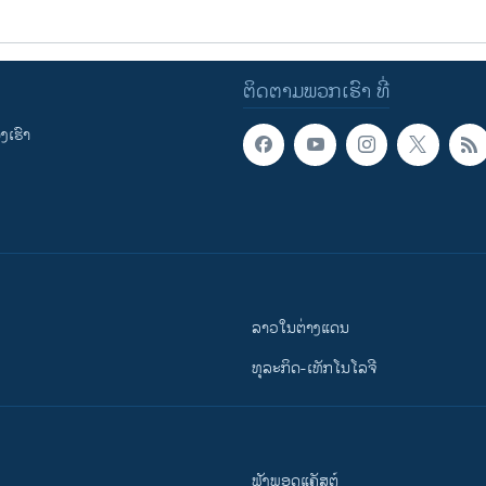
ຕິດຕາມພວກເຮົາ ທີ່
ເຮົາ
ລາວໃນຕ່າງແດນ
ທຸລະກິດ-ເທັກໂນໂລຈີ
ຟັງພອດແຄັສຕ໌