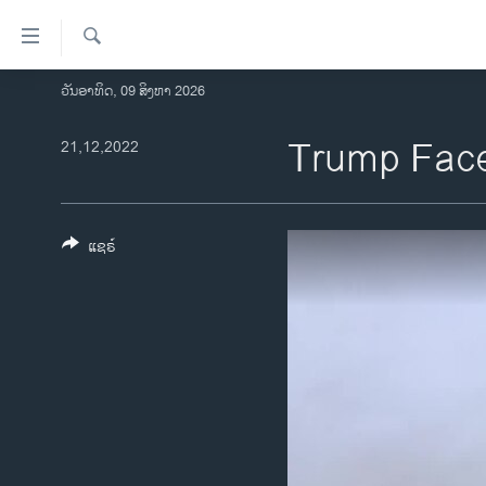
ລິ້ງ
ສຳຫລັບ
ເຂົ້າ
ຄົ້ນຫາ
ວັນອາທິດ, 09 ສິງຫາ 2026
ໂຮມເພຈ
ຫາ
ລາວ
Trump Faces
21,12,2022
ຂ້າມ
ຂ້າມ
ອາເມຣິກາ
ຂ້າມ
ການເລືອກຕັ້ງ ປະທານາທີບໍດີ ສະຫະລັດ
ໄປ
2024
ແຊຣ໌
ຫາ
ຂ່າວ​ຈີນ
ຊອກ
ຄົ້ນ
ໂລກ
ເອເຊຍ
ອິດສະຫຼະພາບດ້ານການຂ່າວ
ຊີວິດຊາວລາວ
ຊຸມຊົນຊາວລາວ