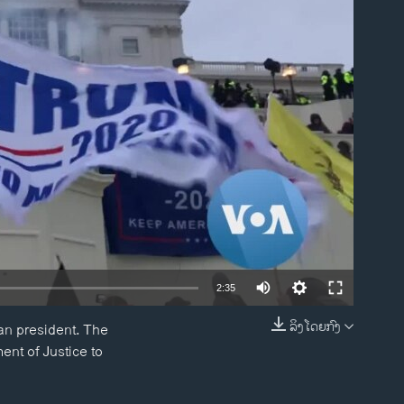
ble
2:35
ລິງໂດຍກົງ
can president. The
EMBED
ent of Justice to