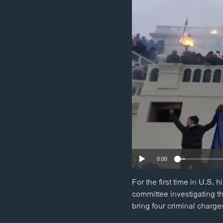
ວິທະຍາສາດ-ເທັກໂນໂລຈີ
ທຸລະກິດ
ພາສາອັງກິດ
ວີດີໂອ
ສຽງ
ລາຍການກະຈາຍສຽງ
ລາຍງານ
0:00
For the first time in U.S.
committee investigating t
bring four criminal charg