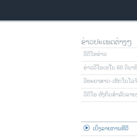
ຂ່າວປະເພດຕ່າງໆ
ວີດີໂອຂ່າວ
ຂ່າວວີໂອເອໃນ 60 ວິນາທ
ວິທະຍາສາດ-ເທັກໂນໂລຈ
ວີດີໂອ ອັງກິດສຳລັບລາ
ເບິ່ງລາຍການທີວີ