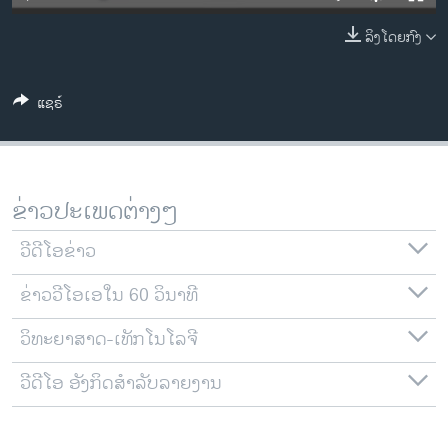
ວິທະຍາສາດ-ເທັກໂນໂລຈີ
ລິງໂດຍກົງ
ທຸລະກິດ
ພາສາອັງກິດ
ແຊຣ໌
ວີດີໂອ
ສຽງ
ລາຍການກະຈາຍສຽງ
ຂ່າວປະເພດຕ່າງໆ
ຕິດຕາມພວກເຮົາ ທີ່
ລາຍງານ
ວີດີໂອຂ່າວ
ຂ່າວວີໂອເອໃນ 60 ວິນາທີ
ພາສາຕ່າງໆ
ວິທະຍາສາດ-ເທັກໂນໂລຈີ
ວີດີໂອ ອັງກິດສຳລັບລາຍງານ