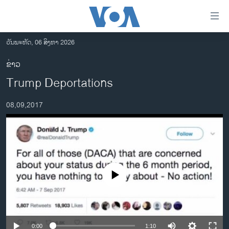
ລິ້ງ
ສຳຫລັບ
ເຂົ້າ
ວັນພະຫັດ, 06 ສິງຫາ 2026
ຫາ
ໂຮມເພຈ
ຂ່າວ
ຂ້າມ
ລາວ
Trump Deportations
ຂ້າມ
ອາເມຣິກາ
ຂ້າມ
08,09,2017
ໄປ
ການເລືອກຕັ້ງ ປະທານາທີບໍດີ ສະຫະລັດ 2024
ຫາ
ຂ່າວ​ຈີນ
ຊອກ
ຄົ້ນ
ໂລກ
ເອເຊຍ
No media source currently available
ອິດສະຫຼະພາບດ້ານການຂ່າວ
ຊີວິດຊາວລາວ
ຊຸມຊົນຊາວລາວ
0:00
1:10