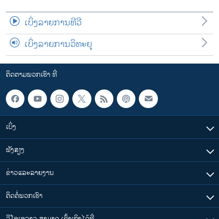
ເບິ່ງລາຍການທີວີ
ເບິ່ງລາຍການວິທະຍຸ
ຕິດຕາມພວກເຮົາ ທີ່
ເບິ່ງ
ຟັງສຽງ
ຂ່າວແລະລາຍງານ
ຕິດຕໍ່ພວກເຮົາ
ວີໂອເອລາວ ສາມາດ ເຂົ້າເຖິງໄດ້ທີ່