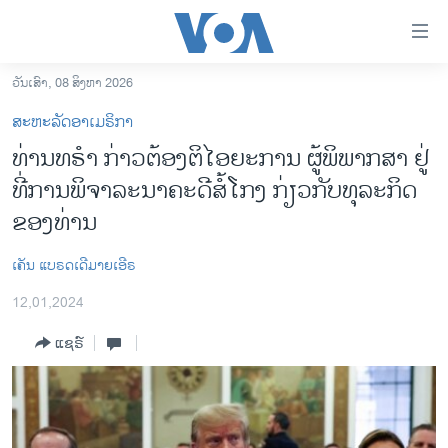
ລິ້ງ
ສຳຫລັບ
ເຂົ້າ
ວັນເສົາ, 08 ສິງຫາ 2026
ຫາ
ໂຮມເພຈ
ສະຫະລັດອາເມຣິກາ
ຂ້າມ
ລາວ
ທ່ານທຣຳ ກ່າວຕ້ອງຕິໄອຍະການ ຜູ້ພິພາກສາ ຢູ່
ຂ້າມ
ອາເມຣິກາ
ທີ່ການພິຈາລະນາຄະດີສໍ້ໂກງ ກ່ຽວກັບທຸລະກິດ
ຂ້າມ
ໄປ
ການເລືອກຕັ້ງ ປະທານາທີບໍດີ ສະຫະລັດ 2024
ຂອງທ່ານ
ຫາ
ຂ່າວ​ຈີນ
ຊອກ
ເຄັນ ແບຣດເດີມາຍເອີຣ
ຄົ້ນ
ໂລກ
12,01,2024
ເອເຊຍ
ແຊຣ໌
ອິດສະຫຼະພາບດ້ານການຂ່າວ
ຊີວິດຊາວລາວ
ຊຸມຊົນຊາວລາວ