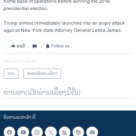
home base of operations before winning the 2016
presidential election.
Trump almost immediately launched into an angry attack
against New York state Attorney General Letitia James.
ແຊຣ໌
Follow us
This item is part of
ຂ່າວ
ສະຫະລັດອາເມຣິກາ
ທ່ານອາດມັກອ່ານເລື້ອງນີ້ຕື່ມ
ຕິດຕາມພວກເຮົາ ທີ່