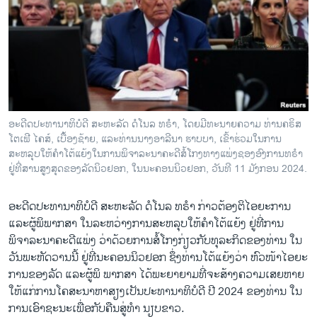
ວິທະຍາສາດ-ເທັກໂນໂລຈີ
ທຸລະກິດ
ພາສາອັງກິດ
ວີດີໂອ
ສຽງ
ອະດີດປະທານາທິບໍດີ ສະຫະລັດ ດໍໂນລ ທຣຳ, ໂດຍມີທະນາຍຄວາມ ທ່ານຄຣິສ
ໂຕເຟີ ໄຄສ໌, ເບື້ອງຊ້າຍ, ແລະທ່ານນາງອາລີນາ ຮາບບາ, ເຂົ້າຮ່ວມໃນການ
ລາຍການກະຈາຍສຽງ
ຕິດຕາມພວກເຮົາ ທີ່
ສະຫລຸບໃຫ້ຄຳໂຕ້ແຍ້ງໃນການພິຈາລະນາຄະດີສໍ້ໂກງທາງແພ່ງຊອງອົງການທຣຳ
ລາຍງານ
ຢູ່ທີ່ສານສູງສຸດຂອງລັດນິວຢອກ, ໃນນະຄອນນິວຢອກ, ວັນທີ 11 ມັງກອນ 2024.
ອະດີດປະທານາທິບໍດີ ສະຫະລັດ ດໍໂນລ ທຣຳ ກ່າວຕ້ອງຕິໄອຍະການ
ພາສາຕ່າງໆ
ແລະຜູ້ພິພາກສາ ໃນລະຫວ່າງການສະຫລຸບໃຫ້ຄຳໂຕ້ແຍ້ງ ຢູ່ທີ່ການ
ພິຈາລະນາຄະດີແພ່ງ ວ່າດ້ວຍການສໍ້ໂກງກ່ຽວກັບທຸລະກິດຂອງທ່ານ ໃນ
ວັນພະຫັດວານນີ້ ຢູ່ທີ່ນະຄອນນິວຢອກ ຊຶ່ງທ່ານໂຕ້ແຍ້ງວ່າ ຫົວໜ້າໄອຍະ
ການຂອງລັດ ແລະຜູ້ພິ ພາກສາ ໄດ້ພະຍາຍາມທີ່ຈະສ້າງ​ຄວາມ​ເສຍ​ຫາຍ​
ໃຫ້​ແກ່ການໂຄສະນາຫາສຽງເປັນປະທານາທິບໍດີ ປີ 2024 ຂອງທ່ານ ໃນ
ການເອົາຊະນະເພື່ອກັບຄືນສູ່ທຳ ນຽບຂາວ.