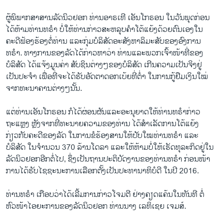
ຜູ້ພິພາກສາສານລັດນິວຢອກ ທ່ານອາຣເທີ ເອັນໂກຣອນ ໃນວັນພຸດກ່ອນ
ໄດ້ຫ້າມທ່ານທຣຳ ບໍ່ໃຫ້ທ່ານກ່າວສະຫລຸບຄຳໂຕ້ແຍ້ງດ້ວຍຕົນເອງໃນ
ຄະດີຟ້ອງຮ້ອງຕໍ່ທ່ານ ແລະກຸ່ມບໍລິສັດອະສັງຫາລິມະສັບຂອງອົງການ
ທຣຳ. ທາງການຂອງລັດໄດ້ກ່າວຫາວ່າ ທ່ານແລະພວກເຈົ້າໜ້າທີ່ຂອງ
ບໍລິສັດ ໄດ້ແຈ້ງມູນຄ່າ ສັບຊິນຕ່າງໆຂອງບໍລິສັດ ເກີນຄວາມເປັນຈິງຢູ່
ເປັນປະຈຳ ເພື່ອທີ່ຈະໄດ້ຮັບອັດຕາດອກເບ້ຍທີ່ຕ່ຳ ໃນການກູ້ຢືມເງິນໃໝ່
ຈາກທະນາຄານຕ່າງໆນັ້ນ.
ແຕ່ທ່ານເອັນໂກຣອນ ກໍໄດ້​ຜ່ອນ​ຜັນແລະອະນຸຍາດໃຫ້ທ່ານທຣຳກ່າວ
ຖະແຫຼງ ຫຼັງຈາກທີ່ທະນາຍຄວາມຂອງທ່ານ ໄດ້ສຳເລັດການໂຕ້ແຍ້ງ
ກ່ຽວກັບຄະດີຂອງລັດ ໃນການຂໍຮ້ອງສານໃຫ້ປັບໃໝທ່ານທຣຳ ແລະ
ບໍລິສັດ ໃນຈຳນວນ 370 ລ້ານໂດລາ ແລະໃຫ້ຫ້າມບໍ່ໃຫ້ເຮັດທຸລະກິດຢູ່ໃນ
ລັດນິວຢອກອີກຕໍ່ໄປ, ຊຶ່ງເປັນຖານປະຕິບັດງານຂອງທ່ານທຣຳ ກ່ອນໜ້າ
ການໄດ້ຮັບໄຊຊະນະການເລືອກຕັ້ງເປັນປະທານາທິບໍດີ ໃນປີ 2016.
ທ່ານທຣຳ ເກືອບວ່າໄດ້ເລີ້ມການກ່າວໂຈມຕີ ຢ່າງຄຽດແຄ້ນໃນທັນທີ ຕໍ່
ຫົວໜ້າໄອຍະການຂອງລັດນິວຢອກ ທ່ານນາງ ເລທິເຊຍ ເຈມສ໌.