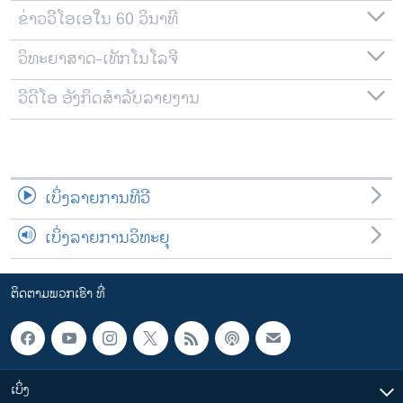
ຂ່າວວີໂອເອໃນ 60 ວິນາທີ
ວິທະຍາສາດ-ເທັກໂນໂລຈີ
ວີດີໂອ ອັງກິດສຳລັບລາຍງານ
ເບິ່ງລາຍການທີວີ
ເບິ່ງລາຍການວິທະຍຸ
ຕິດຕາມພວກເຮົາ ທີ່
ເບິ່ງ