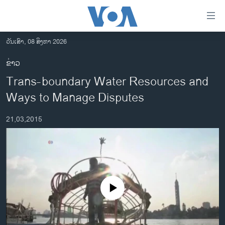
ລິ້ງ
ສຳຫລັບ
ເຂົ້າ
ວັນເສົາ, 08 ສິງຫາ 2026
ຫາ
ໂຮມເພຈ
ຂ່າວ
ຂ້າມ
ລາວ
Trans-boundary Water Resources and
ຂ້າມ
ອາເມຣິກາ
ຂ້າມ
Ways to Manage Disputes
ໄປ
ການເລືອກຕັ້ງ ປະທານາທີບໍດີ ສະຫະລັດ 2024
ຫາ
21,03,2015
ຂ່າວ​ຈີນ
ຊອກ
ຄົ້ນ
ໂລກ
ເອເຊຍ
ອິດສະຫຼະພາບດ້ານການຂ່າວ
No media source currently available
ຊີວິດຊາວລາວ
ຊຸມຊົນຊາວລາວ