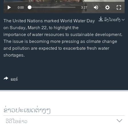
ວິທະຍາສາດ-ເທັກໂນໂລຈີ
0:00
3:27
ທຸລະກິດ
ລິງໂດຍກົງ
The United Nations marked World Water Day
ພາສາອັງກິດ
on Sunday, March 22, to highlight the
importance of water resources to sustainable development.
ວີດີໂອ
The issue is becoming more pressing as climate change
ສຽງ
and pollution are expected to exacerbate fresh water
shortages.
ລາຍການກະຈາຍສຽງ
ຕິດຕາມພວກເຮົາ ທີ່
ລາຍງານ
ແຊຣ໌
ພາສາຕ່າງໆ
ຂ່າວປະເພດຕ່າງໆ
ວີດີໂອຂ່າວ