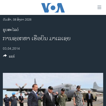
ລິ້ງ
ສຳຫລັບ
ເຂົ້າ
ວັນເສົາ, 08 ສິງຫາ 2026
ຫາ
ໂຮມເພຈ
ຮູບສະໄລດ໌
ຂ້າມ
ລາວ
ການຊອກຫາ ເຮືອບິນ ມາເລເຊຍ
ຂ້າມ
ອາເມຣິກາ
ຂ້າມ
03,04,2014
ໄປ
ການເລືອກຕັ້ງ ປະທານາທີບໍດີ ສະຫະລັດ 2024
ຫາ
ແຊຣ໌
ຂ່າວ​ຈີນ
ຊອກ
ຄົ້ນ
ໂລກ
ເອເຊຍ
ອິດສະຫຼະພາບດ້ານການຂ່າວ
ຊີວິດຊາວລາວ
ຊຸມຊົນຊາວລາວ