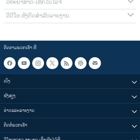
ວິທະຍາສາດ-ເທັກໂນໂລຈີ
ວີດີໂອ ອັງກິດສຳລັບລາຍງານ
ຕິດຕາມພວກເຮົາ ທີ່
ເບິ່ງ
ຟັງສຽງ
ຂ່າວແລະລາຍງານ
ຕິດຕໍ່ພວກເຮົາ
ວີໂອເອລາວ ສາມາດ ເຂົ້າເຖິງໄດ້ທີ່