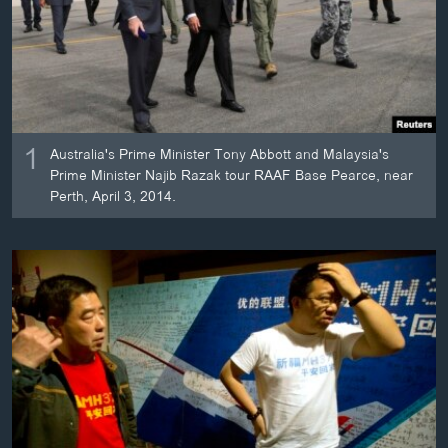
ວິທະຍາສາດ-ເທັກໂນໂລຈີ
ທຸລະກິດ
ພາສາອັງກິດ
ວີດີໂອ
1
Australia's Prime Minister Tony Abbott and Malaysia's
ສຽງ
Prime Minister Najib Razak tour RAAF Base Pearce, near
Perth, April 3, 2014.
ລາຍການກະຈາຍສຽງ
ຕິດຕາມພວກເຮົາ ທີ່
ລາຍງານ
ພາສາຕ່າງໆ