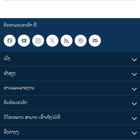
ຕິດຕາມພວກເຮົາ ທີ່
ເບິ່ງ
ຟັງສຽງ
ຂ່າວແລະລາຍງານ
ຕິດຕໍ່ພວກເຮົາ
ວີໂອເອລາວ ສາມາດ ເຂົ້າເຖິງໄດ້ທີ່
​ລິ້ງ​ຕ່າງໆ