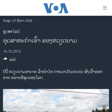
ລິ້ງ
ສຳຫລັບ
ເຂົ້າ
ວັນສຸກ, 07 ສິງຫາ 2026
ຫາ
ໂຮມເພຈ
ຮູບສະໄລດ໌
ຂ້າມ
ລາວ
ອຸດສາຫະກໍາເຂົ້າ ຂອງຫວຽດນາມ
ຂ້າມ
ອາເມຣິກາ
ຂ້າມ
14,10,2012
ໄປ
ການເລືອກຕັ້ງ ປະທານາທີບໍດີ ສະຫະລັດ 2024
ຫາ
ແຊຣ໌
ຂ່າວ​ຈີນ
ຊອກ
ຄົ້ນ
ໂລກ
ປີນີ້ ຫວຽດນາມອາດຈະ ລໍ້າໜ້າໄທ ກາຍມາເປັນປະເທດ ສົ່ງເຂົ້າອອກ
ຂາຍ ຫລາຍທີ່ສຸດຂອງໂລກ.
ເອເຊຍ
ອິດສະຫຼະພາບດ້ານການຂ່າວ
ຊີວິດຊາວລາວ
ຊຸມຊົນຊາວລາວ