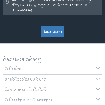
8
ຄົນງານແບກຖົງເຂົ້າ ອອກຈາກສາຍພານ ເພື່ອຂົນໄປໃສ່ລົດບັນທຸກ,
ເມືອງ Tien Giang, ຫວຽດນາມ, ວັນທີ 14 ກັນຍາ 2012. (D.
Schearf/VOA)
ໂຫລດຕື່ມອີກ
ຂ່າວປະເພດຕ່າງໆ
ວີດີໂອຂ່າວ
ຂ່າວວີໂອເອໃນ 60 ວິນາທີ
ວິທະຍາສາດ-ເທັກໂນໂລຈີ
ວີດີໂອ ອັງກິດສຳລັບລາຍງານ