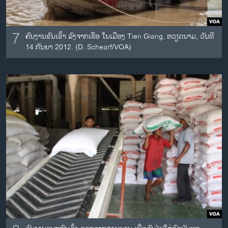
7
ຄົນງານຂົນເຂົ້າ ລົງຈາກເຮືອ ໃນເມືອງ Tien Giang, ຫວຽດນາມ, ວັນທີ
14 ກັນຍາ 2012. (D. Schearf/VOA)