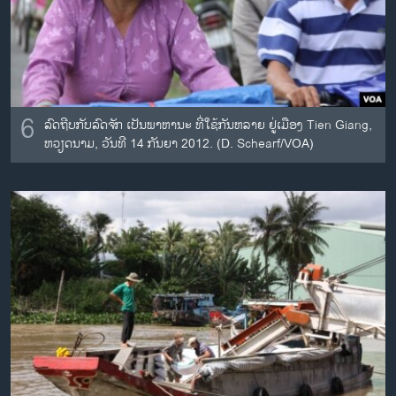
6
ລົດຖີບກັບລົດຈັກ ເປັນພາຫານະ ທີ່ໃຊ້ກັນຫລາຍ ຢູ່ເມືອງ Tien Giang,
ຫວຽດນາມ, ວັນທີ 14 ກັນຍາ 2012. (D. Schearf/VOA)