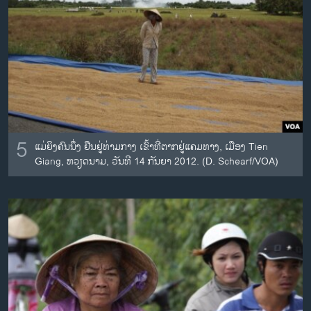
ວິທະຍາສາດ-ເທັກໂນໂລຈີ
ທຸລະກິດ
ພາສາອັງກິດ
ວີດີໂອ
ສຽງ
ລາຍການກະຈາຍສຽງ
5
ແມ່ຍິງຄົນນຶ່ງ ຢືນຢູ່ທ່າມກາງ ເຂົ້າທີ່ຕາກຢູ່ແຄມທາງ, ເມືອງ Tien
ຕິດຕາມພວກເຮົາ ທີ່
Giang, ຫວຽດນາມ, ວັນທີ 14 ກັນຍາ 2012. (D. Schearf/VOA)
ລາຍງານ
ພາສາຕ່າງໆ