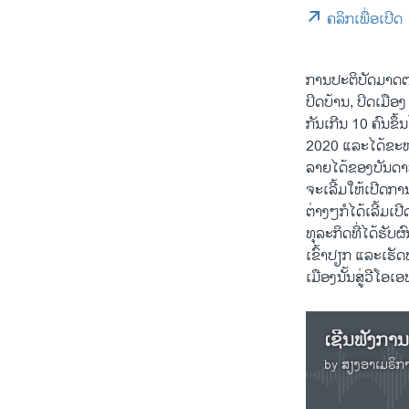
ຄລິກເພື່ອເປີດ
ການປະຕິບັດມາດ
ປິດບ້ານ, ປິດເມືອ
ກັນເກີນ 10 ຄົນຂຶ
2020 ແລະໄດ້ຂະຫຍາ
ລາຍໄດ້ຂອງບັນດາທ
ຈະເລີ້ມໃຫ້ເປີດກ
ຕ່າງໆກໍໄດ້ເລີ້ມເ
ທຸລະກິດທີ່ໄດ້ຮັ
ເຂົ້າປຽກ ແລະເຮັດທ
ເມືອງນັ້ນສູ່ວີໂອເອ
ເຊີນຟັງກາ
by
ສຽງອາເມຣິກ