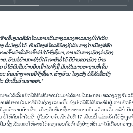
EMBED
ົາເຂັ້ມງວດຄືລົດໂດຍສານເດີນທາງແຂວງຫາແຂວງບໍ່ໄດ້ເລີຍ.
ຕໍ່ເມືອງບໍ່ໄດ້. ຄົນເມືອງສີໂຄດຄືນ້ອງຊິເດີນ ທາງໄປເມືອງສີສັດ
ະເຈົ້າໜ້າທີ່ເຂົາເຈົ້າຕັນໄວ້ຈັ່ງຊີ້ໜາ, ການເດີນທາງເມືອງຕໍ່ເມືອງ
າຍ, ບ້ານຕໍ່ບ້ານກະຍັງບໍ່ໄດ້ ກະຍັງບໍ່ໄດ້ ຄືບ້ານຂອງນ້ອງ ບ້ານ
ບໍ່ໃຫ້ຄົນອື່ນບ້ານອື່ນເຂົ້າໄປຈັ່ງຊີ້ ມັນເປັນມາດຕະຖານທີ່ເຂັ້ມ
ເທດ ຂ້ອນຂ້າງຈະເສລີຈັ່ງຊີ້ໜາ, ຫ້າງຮ້ານ ໂຮງໜັງ ບໍລິສັດອີ່ຫຍັງ
ິດ ຍົກເວັ້ນຮ້ານຂາຍຢາ.”
ການຈະໄດ້ເລີ້ມເປີດໃຫ້ຄົນສັນຈອນໄປມາໄດ້ພາຍໃນນະຄອນ ຫລວງວຽງຈັນແລ
ັນຈອນໄປມາທີ່ມີໃນຊ່ວງໄລຍະນັ້ນ ຍັງເຮັດໃຫ້ມີຜົນກະທົບຢູ່. ການປິດຮ້ານ
ະມີລູກຄ້າຈາກບ້ານອື່ນ, ເມືອງອື່ນທີ່ມາຊື້ອາຫານການກິນເໝືອນເດີມ ຫລືບໍ່. ອີກ
ບໍ່ໃຫ້ຄົນເຂົ້າໄປນັ່ງ ຢູ່ໃນຮ້ານຈົນເຖິງວັນທີ 17 ເດືອນນີ້ ແມ່ນເຮັດໃຫ້ຜູ້ກ່ຽວ
ເດີມ ຊຶ່ງເປັນເຫດໃຫ້ລາຍໄດ້ຂອງຄອບຄົວຕົກລົງຢ່າງໜັກ ມາໄດ້ເດືອນກວ່າໆແ