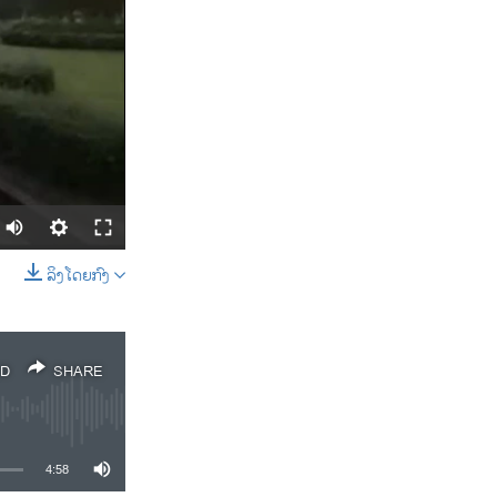
ລິງໂດຍກົງ
SHARE
D
SHARE
4:58