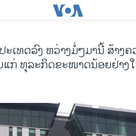
ະເທດລົງ ຫວ່າງມໍ່ໆມານີ້ ສ້າງ
ແກ່ ທຸລະກິດຂະໜາດນ້ອຍຢ່າງໃ