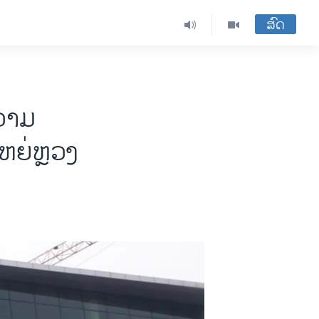
ສົດ
ຄວາມ
ຫຍ່ຫຼວງ