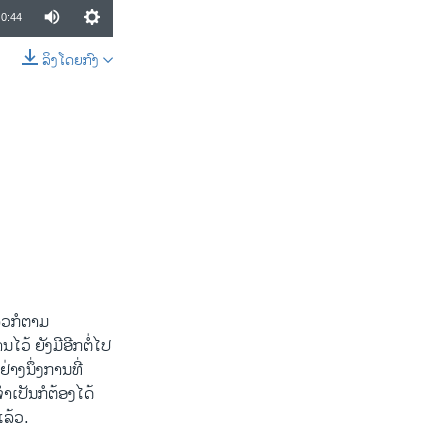
0:44
ລິງໂດຍກົງ
SHARE
້ວກໍຕາມ
ໄວ້ ຍັງມີອີກຕໍ່ໄປ
ຢ່າງນຶ່ງການທີ່
ຈໍາເປັນກໍຕ້ອງໄດ້
ລ້ວ.