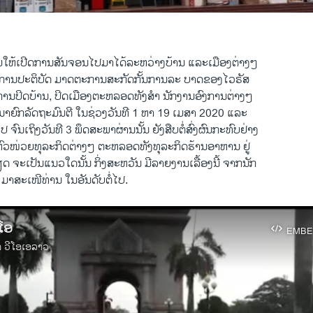
ີ້ມໃຫ້ເປີດການສັນຈອນໄປມາໄດ້ລະຫວ່າງບ້ານ ແລະເມືອງຕ່າງໆ
່າການປະຕິບັດ ມາດຕະການສະກັດກັ້ນການລະ ບາດຂອງໄວຣັສ
ນປິດບ້ານ, ປິດເມືອງຕະຫລອດທັງສໍາ ນັກງານອົງການຕ່າງໆ
ງນາຍົກລັດຖະມົນຕີ ໃນຊ່ວງວັນທີ 1 ຫາ 19 ເມສາ 2020 ແລະ
ົນເຖິງວັນທີ 3 ພຶດສະພາຜ່ານນັ້ນ ຍັງສືບຕໍ່ສົ່ງຜົນກະທົບຢ່າງ
ຫົວໜ່ວຍທຸລະກິດຕ່າງໆ ຕະຫລອດທັງທຸລະກິດຮ້ານອາຫານ ຢູ່
 ຈະເປັນແນວໃດນັ້ນ ກິ່ງສະຫວັນ ມີລາຍງານເລື້ອງນີ້ ຈາກນັກ
ມາສະເໜີທ່ານ ໃນອັນດັບຕໍ່ໄປ.
ີໂອ
EMBE
າ ວີໂອເອລາວ