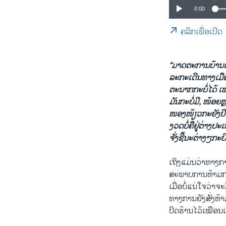
0:00
ຄລິກເພື່ອເປີດ
“ມາດຕະການບ້ານເຮ
ລະກະເດີນທາງເມືອງ 
ຕະນາກກະບໍ່ໄດ້ ເພາ
ມັນກະບໍ່ມີ, ໜ້ອຍຫຼ
ໜອງ
ໜ້ຽວກະຍັງປິດ 
ງວດບໍ່ຄືຢູ່ຕ່າງປະ
ຈັ່ງຊີ້ນະຕ່າງໆກະປ
ເຖິງແມ່ນວ່າທາງ
ສະພາບການຫ້າມການສ
ເມື່ອບໍ່ແນ່ໃຈວ່າຈ
ທາງການຍັງສັ່ງຫ້າມ 
ປິດຮ້ານໄວ້ເໝືອນ