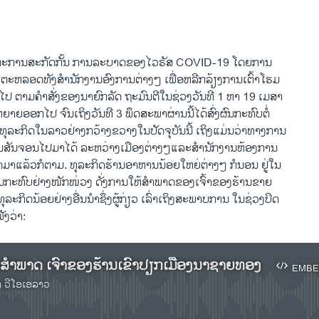
EMBED
ຕະການສະກັດກັ້ນ ການລະບາດຂອງໄວຣັສ COVID-19 ໂດຍການ
ງ ຕະຫລອດທັງສໍານັກງານອົງການຕ່າງໆ ເພື່ອຫລີກລ້ຽງການເຕົ້າໂຮມ
້ນໄປ ຕາມຄໍາສັ່ງຂອງນາຍົກລັດ ຖະມົນຕີໃນຊ່ວງວັນທີ 1 ຫາ 19 ເມສາ
ຍອອກໄປ ຈົນເຖິງວັນທີ 3 ພຶດສະພາຜ່ານນີ້ໄດ້ສົ່ງຜົນກະທົບຕໍ່
ຸລະກິດໃນລາວຢ່າງກວ້າງຂວາງໃນປັດຈຸບັນນີ້ ເຖິງແມ່ນວ່າທາງການ
ານສັນຈອນໄປມາໄດ້ ລະຫວ່າງເມືອງຕ່າງໆແລະສໍານັກງານຫ້ອງການ
ປີດມາແລ້ວກໍຕາມ. ທຸລະກິດຮ້ານອາຫານນ້ອຍໃຫຍ່ຕ່າງໆ ກໍນອນ ຢູ່ໃນ
ບຜົນກະທົບຢ່າງໜັກໜ່ວງ ດັ່ງການໃຫ້ສໍາພາດຂອງເຈົ້າຂອງຮ້ານຂາຍ
ຸລະກິດນ້ອຍຢ່າງອື່ນນໍາຊຶ່ງຜູ້ກ່ຽວ ເລົ່າເຖິງສະພາບການ ໃນຊ່ວງປິດ
ຟັງວ່າ:
ນສຳພາດ ເຈົ້າຂອງຮ້ານເຂົ້າປຽກເມືອງນາຊາຍທອງ
EMBE
າ ວີໂອເອລາວ
No media source currently available