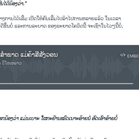
ນໄດ້ນ້ອງວ່າ.”
່ອທາງການໄດ້ເລີ້ມ ເປີດໃຫ້ຄົນເລີ້ມໄປລ້າໄປການຫລາຍແລ້ວ ໃນເວລາ
ດີຂຶ້ນບໍ່ ແລະການລະບາດ ຂອງພະຍາດໂຄວິດນີ້ ຈະເຊົາໃນໄວໆນີ້ບໍ່,
ນສຳພາດ ແມ່ຄ້າສີສັງວອນ
EMBE
າ ວີໂອເອລາວ
No media source currently available
EMBED
ດອກນ້ອງວ່າ ແມ່ນເບາະ ໃຜກະຢ້ານໝົດເນາະອ້າຍນໍ ອົດເອົາອ້າຍບໍ່