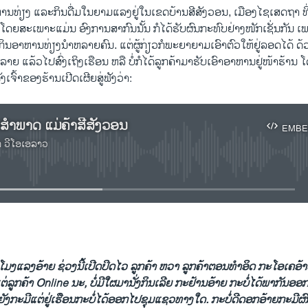
ທ່ຽງ ແລະກິນດື່ມໃນຍາມແລງຢູ່ໃນເຂດບ້ານສີສັງວອນ, ເມືອງໄຊເສດຖາ ທີ່ຕັ້
ດຍສະເພາະແມ່ນ ອົງການສາກົນນັ້ນ ກໍໄດ້ຮັບຜົນກະທົບຢ່າງໜັກເຊັ່ນກັນ ເພ
ິນອາຫານທ່ຽງນໍາຫລາຍຄົນ. ແຕ່ຜູ້ກ່ຽວກໍພະຍາຍາມເອົາຕົວໃຫ້ຢູ່ລອດໄດ້ ດ
າຍ ແລ້ວໄປສົ່ງເຖິງເຮືອນ ຫລື ບໍ່ກໍໄດ້ລູກຄ້າມາຮັບເອົາອາຫານຢູ່ໜ້າຮ້ານ ໂ
ັ່ງເຈົ້າຂອງຮ້ານເປີດເຜີຍສູ່ຟັງວ່າ:
ນສຳພາດ ແມ່ຄ້າສີສັງວອນ
EMBE
າ ວີໂອເອລາວ
No media source currently available
EMBED
ໂມງແລງອ້າຍ ຊ່ວງນີ້ເປີດປິດໄວ ລູກຄ້າ ຫວາ ລູກຄ້າຕອນທໍາອິດ ກະໂອເຄອ້າຍ
ຕ່ລູກຄ້າ Online ນະ, ບໍ່ມີໃຜມານັ່ງກິນເລີຍ ກະຢ້ານອ້າຍ ກະບໍ່ໄດ້ພາກັນອອກບ
ຍັງກະມີແຕ່ຢູ່ເຮືອນກະບໍ່ໄດ້ອອກໄປຊຸມແຊວທາງໃດ. ກະບໍ່ດີດອກອ້າຍກະມີຜ