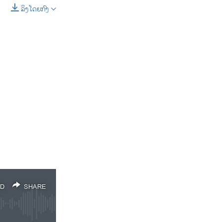
width
px
ລິງໂດຍກົງ
SHARE
D
SHARE