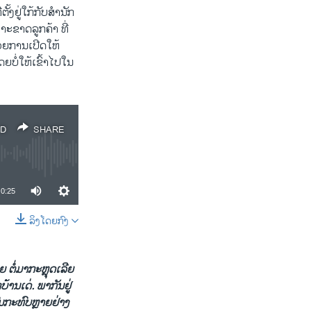
ງຢູ່ໃກ້ກັບສໍານັກ
າະຂາດລູກຄ້າ ທີ່
້ວຍການເປີດໃຫ້
ດຍບໍ່ໃຫ້ເຂົ້າໄປໃນ
D
SHARE
0:25
ລິງໂດຍກົງ
SHARE
 ຕໍ່ມາກະຫຼຸດເລີຍ
້ານເດ່. ພາກັນຢູ່
ົນກະທົບຫຼາຍຢ່າງ