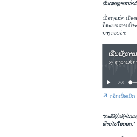
ຜົນເສຍຫຼາຍກວ່າຜົ
ເມື່ອຖາມວ່າ ເມືື
ນີ້ສະພາບການນີ້ຈະ
ນາງຕອບວ່າ:
ເຊີນຟັງກາ
by
ສຽງອາເມຣິກ
0:00
ຄລິກເພື່ອເປີດ
“ກະຄືຊິບໍ່ເຊົາໄວ
ຟ້າວໄປໃສດອກ.”