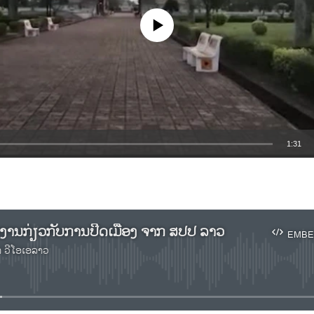
No media source currently available
1:31
EMBED
ຍງານກ່ຽວກັບການປິດເມືອງ ຈາກ ສປປ ລາວ
EMBE
າ ວີໂອເອລາວ
No media source currently available