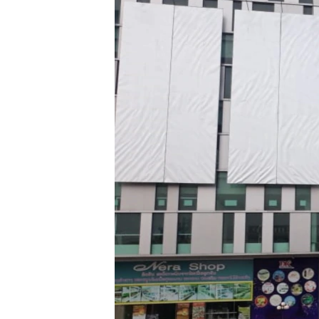
ວິທະຍາສາດ-ເທັກໂນໂລຈີ
ທຸລະກິດ
ພາສາອັງກິດ
ວີດີໂອ
ສຽງ
ລາຍການກະຈາຍສຽງ
ລາຍງານ