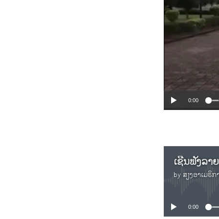
0:00
ເຊີນຟັງລາ
by
ສຽງອາເມຣິກ
0:00