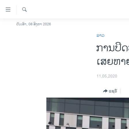
ລິ້ງ
ສຳຫລັບ
ເຂົ້າ
ຄົ້ນຫາ
ວັນເສົາ, 08 ສິງຫາ 2026
ໂຮມເພຈ
ຫາ
ລາວ
ລາວ
ຂ້າມ
ການປິດປ
ຂ້າມ
ອາເມຣິກາ
ຂ້າມ
ການເລືອກຕັ້ງ ປະທານາທີບໍດີ ສະຫະລັດ
ເສຍຫາຍ
ໄປ
2024
ຫາ
ຂ່າວ​ຈີນ
ຊອກ
11,05,2020
ຄົ້ນ
ໂລກ
ແຊຣ໌
ເອເຊຍ
ອິດສະຫຼະພາບດ້ານການຂ່າວ
ຊີວິດຊາວລາວ
ຊຸມຊົນຊາວລາວ