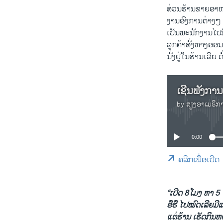
ສ່ວນຮ້ານຂາຍອາຫານ
ງານອົງການຕ່າງໆ ໂ
ເປັນພະນັກງານໄປກ
ລູກຄ້າສັ່ງທາງອອນລ
ນັ່ງຢູ່ໃນຮ້ານເລີຍ ດ
ເຊີນຟັງກາ
by
ສຽງອາເມຣິກ
0:00
ຄລິກເພື່ອເປີດ
“ເປີດ 8ໂມງ ຫາ 5 
ອືຮື ໄປໝົດເລີຍມີແ
ແຕ່ຮ້ານ ເຮັດກິນຫ