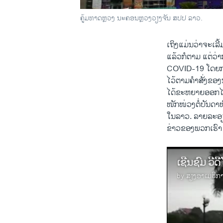
ຄູ້ມທາດຫຼວງ ນະຄອນຫຼວງວຽງຈັນ ສປປ ລາວ.
ເຖິງແມ່ນວ່າຈະເລ
ແລ້ວກໍຕາມ ແຕ່ວ
COVID-19 ໂດຍກາ
ໄວ້ຕາມຄໍາສັ່ງຂອ
ໄດ້ຂະຫຍາຍອອກໄປ ຈ
ໜັກໜ່ວງຕໍ່ບັນດາ
ໃນລາວ. ລາຍລະອຽດ
ຂ່າວຂອງພວກເຮົາ 
ເຊີນຊົມ ວີດ
by
ສຽງອາເມຣິກ