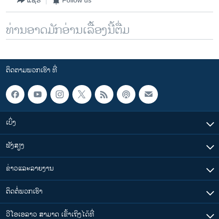
ແຊຣ໌
Follow us
ທ່ານອາດມັກອ່ານເລື້ອງນີ້ຕື່ມ
ຕິດຕາມພວກເຮົາ ທີ່
ເບິ່ງ
ຟັງສຽງ
ຂ່າວແລະລາຍງານ
ຕິດຕໍ່ພວກເຮົາ
ວີໂອເອລາວ ສາມາດ ເຂົ້າເຖິງໄດ້ທີ່