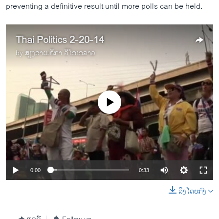
preventing a definitive result until more polls can be held.
Thai Politics 2-20-14
by
ສຽງອາເມຣິກາ ວີໂອເອລາວ
No media source currently available
0:00
0:33
ລິງໂດຍກົງ