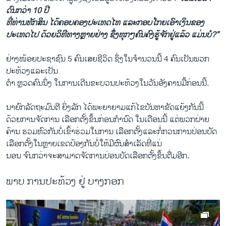
ດົນກວ່າ 10 ປີ
ທີ່ທ່ານທັກສິນ ໄດ້ຄອບຄອງປະເທດໄທ ແລະກອບໂກຍເອົາເງິນຂອງ
ປະເທດໄປ ດ້ວຍວິທີທາງຫຼາຍຢ່າງ ຊຶ່ງທຸກໆຄົນຄົງຮູ້ຈັກຢູ່ແລ້ວ ແມ່ນບໍ?”
ຢ່າງໜ້ອຍປະຊາຊົນ 5 ຄົນເສຍຊີວິດ ຊຶ່ງໃນຈຳນວນນີ້ 4 ຄົນເປັນພວກ
ປະທ້ວງແລະເປັນ
ຕຳ ຫຼວດຄົນນຶ່ງ ໃນການເດີນຂະບວນປະທ້ວງໃນວັນອັງຄານມື້ກ່ອນນີ້.
ນາຍົກລັດຖະມົນຕີ ຍິ່ງລັກ ໄດ້ພະຍາຍາມແກ້ໄຂບັນຫາຂັດແຍ້ງກັນນີ້
ດ້ວຍການຈັດການ ເລືອກຕັ້ງຂຶ້ນກ່ອນກຳນົດ ໃນເດືອນນີ້ ແຕ່ພວກຝ່າຍ
ຄ້ານ ຮວມຫົວກັນບໍ່ເຂົ້າຮ່ວມໃນການ ເລືອກຕັ້ງແລະກໍ່ກວນການປ່ອນບັດ
ເລືອກຕັ້ງໃນຫຼາຍເຂດປ້ອງກັນບໍ່ໃຫ້ມີຜົນສຳເລັດທີ່ແນ່
ນອນ ຈົນກວ່າຈະສາມາດຈັດການປ່ອນບັດເລືອກຕັ້ງຂຶ້ນຕື່ມອີກ.
ພາບ​ ການ​ປະ​ທ້ວງ ຢູ່ ບາງກອກ