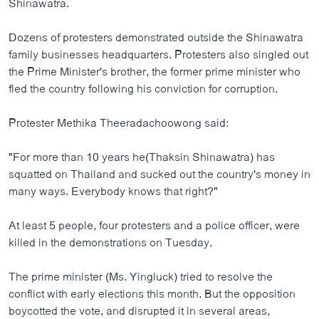
s
d
Shinawatra.
s
e
l
Dozens of protesters demonstrated outside the Shinawatra
i
family businesses headquarters. Protesters also singled out
d
the Prime Minister's brother, the former prime minister who
e
fled the country following his conviction for corruption.
Protester Methika Theeradachoowong said:
"For more than 10 years he(Thaksin Shinawatra) has
squatted on Thailand and sucked out the country's money in
many ways. Everybody knows that right?"
At least 5 people, four protesters and a police officer, were
killed in the demonstrations on Tuesday.
The prime minister (Ms. Yingluck) tried to resolve the
conflict with early elections this month. But the opposition
boycotted the vote, and disrupted it in several areas,