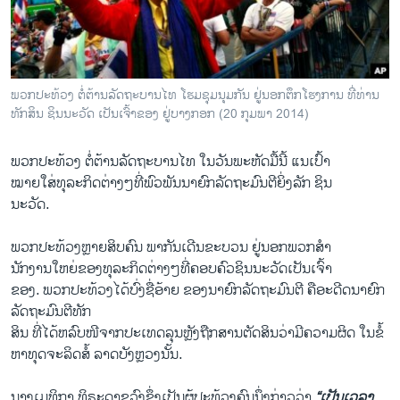
ວິທະຍາສາດ-ເທັກໂນໂລຈີ
ທຸລະກິດ
ພາສາອັງກິດ
ພວກປະທ້ວງ ຕໍ່ຕ້ານລັດຖະບານໄທ ໂຮມຊຸມນຸມກັນ ຢູ່ນອກຕຶກໂຮງການ ທີ່ທ່ານ
ວີດີໂອ
ທັກສິນ ຊິນນະວັດ ເປັນເຈົ້າຂອງ ຢູ່ບາງກອກ (20 ກຸມພາ 2014)
ສຽງ
ພວກປະທ້ວງ ຕໍ່ຕ້ານລັດຖະບານໄທ ໃນວັນພະຫັດມື້ນີ້ ແນເປົ້າ
ລາຍການກະຈາຍສຽງ
ໝາຍໃສ່ທຸລະກິດຕ່າງໆທີ່ພົວພັນນາຍົກລັດຖະມົນຕີຍິ່ງລັກ ຊິນ
ຕິດຕາມພວກເຮົາ ທີ່
ນະວັດ.
ລາຍງານ
ພວກປະທ້ວງຫຼາຍສິບຄົນ ພາກັນເດີນຂະບວນ ຢູ່ນອກພວກສຳ
ນັກງານໃຫຍ່ຂອງທຸລະກິດຕ່າງໆທີ່ຄອບຄົວຊິນນະວັດເປັນເຈົ້າ
ພາສາຕ່າງໆ
ຂອງ. ພວກປະທ້ວງໄດ້ບົ່ງຊື່ອ້າຍ ຂອງນາຍົກລັດຖະມົນຕີ ຄືອະດີດນາຍົກ
ລັດຖະມົນຕີທັກ
ສິນ ທີ່ໄດ້ຫລົບໜີຈາກປະເທດລຸນຫຼັງຖືກສານຕັດສິນວ່າມີຄວາມຜິດ ໃນຂໍ້
ຫາທຸດຈະລິດສໍ້ ລາດບັງຫຼວງນັ້ນ.
ນາງເມທິກາ ທິຣະດາຊູວົງຊຶ່ງເປັນຜູ້ປະທ້ວງຄົນນຶ່ງກ່າວວ່າ
“ເປັນເວລາ