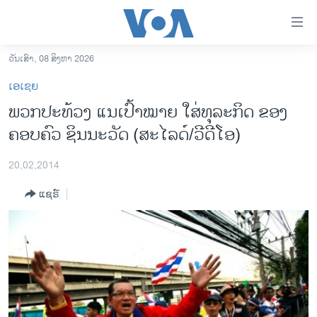
ລິ້ງ
ສຳຫລັບ
ເຂົ້າ
ວັນເສົາ, 08 ສິງຫາ 2026
ຫາ
ໂຮມເພຈ
ເອເຊຍ
ຂ້າມ
ລາວ
ພວກປະທ້ວງ ແນເປົ້າໝາຍ ໃສ່ທຸລະກິດ ຂອງ
ຂ້າມ
ອາເມຣິກາ
ຄອບຄົວ ຊິນນະວັດ (ສະໄລດ໌/ວີດີໂອ)
ຂ້າມ
ໄປ
ການເລືອກຕັ້ງ ປະທານາທີບໍດີ ສະຫະລັດ 2024
ຫາ
20,02,2014
ຂ່າວ​ຈີນ
ຊອກ
ແຊຣ໌
ຄົ້ນ
ໂລກ
ເອເຊຍ
ອິດສະຫຼະພາບດ້ານການຂ່າວ
ຊີວິດຊາວລາວ
ຊຸມຊົນຊາວລາວ