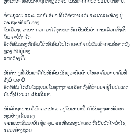
ຫຼາຍ​ກວ່າ ທີ່ຄວນ​ຈະ​ຖືກ​ຕໍາຫຼວດ​ຈັບ ​ໃນ​ຂໍ້​ຫາ​ກໍ່​ກະບົດ ບໍ່​ແມ່ນໂຕ​ທ່ານ.
d
e
ທ່ານ​ສຸ​ເທບ ​ແລະ​ພວກ​ຄົນ​ອື່ນໆ ທີ່​ໄດ້​ທໍາ​ການ​ເດີນ​ຂະ​ບວນປະ​ທ້ວງ ​ຢູ່​
ຕາມຖະໜົນຫົນທາງ​
ໃນ​ເມືອງ​ຫຼວງ​ບາງກອກ ​ມາ​ໄດ້​ຫຼາຍ​ອາທິດ ຢືນຢັນ​ວ່າ ການ​ເລືອກ​ຕັ້ງ​ຄັ້ງ​
ໃໝ່ຈະ​ບໍ່ກໍາຈັດ
​ອິດ​ທິພົນ​ຂອງ​ທັກສິນ​ໃຫ້​ໝົດ​ສິ້ນ​ໄປ​ໄດ້​ ​ແລະ​ກໍຈະ​ບໍ່​ບັນ​ເທົາການສໍ້​ລາດ​ບັງ​
ຫຼວງ ​ທີ່​ມີ​ຢູ່​ຢ່າງ
ແຜ່ກວ້າງ​ນັ້ນ​.
ພັກ​ຕ່າງໆ​ທີ່​ເປັນ​ພາຄີ​ກັບ​ທັກສິນ ນັກທຸລະກິດ​ດ້ານ​ໂທລະ​ຄົມມະນາຄົມທີ່​
ຮັ່ງມິ ​ແລະ​ມີ​
ອິດ​ທິພົນ​ ​ໄດ້​ຮັບ​ໄຊຊະນະໃນທຸກໆ​ການ​ເລືອກ​ຕັ້ງ​ທີ່​ຜ່ານ​ມາ ​ຢູ່​ໃນ​ປະ​ເທດ
ນັບ​ຕັ້ງ​ປີ 2001 ​ເປັນ​ຕົ້ນ​ມາ.
ພັກ​ລັດຖະບານ ທີ່​ປົກຄອງ​ປະ​ເທດ​ຢູ່​ໃນ​ຂະນະ​ນີ້ ​ໄດ້​ຮັບສຽງ​ສະໜັບສະ​
ໜຸນ​ຢ່າງ​ເຂັ້ມ​ແຂງ​
ຈາກ​ພວກ​ຊົນນະບົດ ຢູ່​ທາງ​ພາກ​ເໜືອ​ຂອງ​ປະ​ເທດ ທີ່ເປັນ​ປັດ​ໄຈນໍາໄຊ
ຊະນະ​ຢ່າງ​ຖ້ວມ​