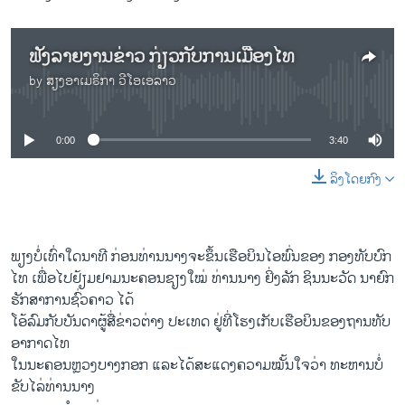
ຟັງລາຍງານຂ່າວ ກ່ຽວກັບການເມືອງໄທ
by
ສຽງອາເມຣິກາ ວີໂອເອລາວ
No media source currently available
0:00
3:40
ລິງໂດຍກົງ
ພຽງ​ບໍ່​ເທົ່າ​ໃດ​ນາທີ ກ່ອນ​ທ່ານ​ນາງ​ຈະ​ຂຶ້ນ​ເຮືອບິນ​ໄອ​ພົ່ນ​ຂອງ ກອງທັບ​ບົກ​
ໄທ ​ເພື່ອ​ໄປ​ຢ້ຽມຢາມ​ນະຄອນຊຽງ​ໃໝ່ ທ່ານ​ນາງ ຢິ່ງລັກ ຊິນນະວັດ ​ນາຍົກ​
ຮັກສາ​ການ​ຊົ່ວຄາວ ​ໄດ້
ໂອ້​ລົມກັບ​ບັນດາ​ຜູ້​ສື່​ຂ່າວ​ຕ່າງ ປະ​ເທດ ຢູ່​ທີ່​ໂຮງ​ເກັບ​ເຮືອບິນຂອງຖານທັບ​
ອາກາດ​ໄທ ​
ໃນ​ນະຄອນຫຼວງບາງກອກ ​ແລະ​ໄດ້ສະ​ແດງ​ຄວາມ​ໝັ້ນ​ໃຈ​ວ່າ ທະຫານ​ບໍ່​
ຂັບ​ໄລ່​ທ່ານນາງ​