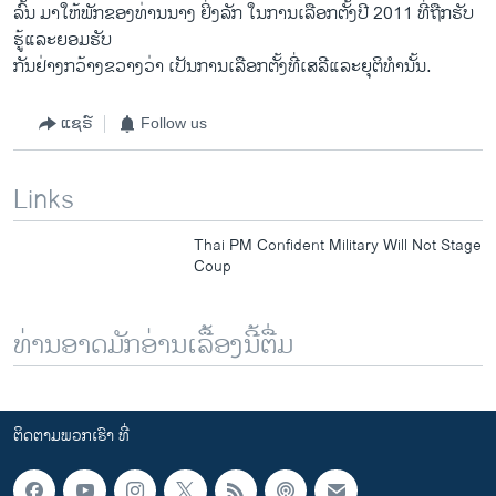
ລົ້ນ​ ມາ​ໃຫ້​ພັກ​ຂອງ​ທ່ານ​ນາງ ຢິ່ງລັກ ​ໃນການ​ເລືອກ​ຕັ້ງ​ປີ 2011 ທີ່ຖືກ​ຮັບ​
ຮູ້​ແລະ​ຍອມຮັບ
​ກັນ​ຢ່າງ​ກວ້າງຂວາງ​ວ່າ ​ເປັນ​ການ​ເລືອກ​ຕັ້ງ​ທີ່​ເສລີແລະ​ຍຸຕິ​ທໍານັ້ນ.
ແຊຣ໌
Follow us
Links
Thai PM Confident Military Will Not Stage
Coup
ທ່ານອາດມັກອ່ານເລື້ອງນີ້ຕື່ມ
ຕິດຕາມພວກເຮົາ ທີ່