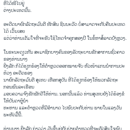
ທີ່ໄດ້​ໜີ​ໄປຢູ່
​ຕ່າງປະ​ເທດ​ນັ້ນ.
ອະດີດ​ນາຍົກລັດຖະມົນຕີ ທັກສິນ ຊິນນະ​ວັດ ບໍ່​ສາມາດ​ຈະ​ກັບ​ຄືນ​ປະ​ເທດ​
ໄດ້ ​ເວັ້ນເສຍ
ແຕ່​ວ່າທ່ານ​ເຕັມ​ໃຈ​ທີ່​ຈະ​ຮັບ​ໃຊ້​ໂທດ​ຈໍາ​ຄຸກ​ສອງ​ປີ ​ໃນ​ຂໍ້​ຫາ​ສໍ້​ລາດ​ບັງ​ຫຼວງ.
​ໃນ​ຂະນະ​ດຽວ​ກັນ ​ສະມາຊິກ​ບາງ​ຄົນ​ຂອງ​ລັດຖະບານ​ຮັກສາ​ການ​ຊົ່ວຄາວ
ຂອງ​ທ່ານນາງ​
ຢິ່ງລັກ ກໍ​ໄດ້​ຮຽກຮ້ອງ​ໃຫ້​ຕໍາຫຼວດອອກ​ໝາຍ​ຈັບ​ ຫົວໜ້າ​ແກນ​ນໍາ​ການ​ປະ​
ທ້ວງ ​ອະດີດ​ຮອງ
​ນາຍົກລັດຖະມົນຕີ ສຸ​ເທບ ​ເທືອ​ກສຸບັນ ທີ່​ໄດ້​ຮຽກຮ້ອງ​ໃຫ້​ພວກລັດຖະ
ກອນ​ພົນລະເຮືອນ
ມອບ​ຄວາມຈົງ​ຮັກ​ພັກດີໃຫ້​ທ່ານ. ນອກ​ນັ້ນ​ແລ້ວ ທ່ານສຸ​ເທບ​ຍັງ​ໄດ້​ຮ້ອງ​ຂໍ​
ໃຫ້​ບັນດາ​ຜູ້​ນໍາ
​ທະຫານ ​ແລະ​ຕໍາ​ຫຼວດທີ່​ມີ​ອໍານາດ ໄປ​ພົບ​ປະກັບ​ທ່ານ​ ພາຍ​ໃນແລງວັນ​
ພະຫັດ​ມື້ນີ້.
ທ່ານ​ນາງ ຢິ່ງລັກ ​ກ່າວ​ວ່າ ມັນ​ຂຶ້ນຢູ່​ກັບ​ຝ່າຍ​ຕໍາຫຼວດ​ທີ່​ຈະ​ຕັດສິນ​ໃຈ​ພົບ