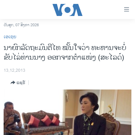
ລິ້ງ
ສຳຫລັບ
ເຂົ້າ
ວັນສຸກ, 07 ສິງຫາ 2026
ຫາ
ໂຮມເພຈ
ເອເຊຍ
ຂ້າມ
ລາວ
ນາຍົກລັດຖະມົນຕີໄທ ໝັ້ນໃຈວ່າ ທະຫານຈະບໍ່
ຂ້າມ
ອາເມຣິກາ
ຂັບໄລ່ທ່ານນາງ ອອກຈາກຕໍາແໜ່ງ (ສະໄລດ໌)
ຂ້າມ
ໄປ
ການເລືອກຕັ້ງ ປະທານາທີບໍດີ ສະຫະລັດ 2024
ຫາ
13,12,2013
ຂ່າວ​ຈີນ
ຊອກ
ແຊຣ໌
ຄົ້ນ
ໂລກ
ເອເຊຍ
ອິດສະຫຼະພາບດ້ານການຂ່າວ
ຊີວິດຊາວລາວ
ຊຸມຊົນຊາວລາວ