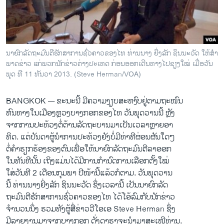
ວິທະຍາສາດ-ເທັກໂນໂລຈີ
ທຸລະກິດ
ພາສາອັງກິດ
ນາຍົກລັດຖະມົນຕີຮັກສາການຊົ່ວຄາວຂອງໄທ ທ່ານນາງ ຢິ່ງລັກ ຊິນນະວັດ ໃຫ້ສໍາ
ວີດີໂອ
ພາດຂ່າວ ແກ່ພວກນັກຂ່າວຕ່າງປະເທດ ກ່ອນອອກເດີນທາງໄປຊຽງໃໝ່ ເມື່ອວັນ
ພຸດ ທີ 11 ທັນວາ 2013. (Steve Herman/VOA)
ສຽງ
BANGKOK —
ຂະນະ​ນີ້ ​ມີ​ຄວາມ​ງຽບ​ສະຫງົບ​ຢູ່​ຕາມ​ຖະໜົນ
ລາຍການກະຈາຍສຽງ
ຕິດຕາມພວກເຮົາ ທີ່
ຫົນທາງ​ໃນ​ເມືອງ​ຫຼວງ​ບາງກອກ​ຂອງ​ໄທ ວັນພຸດວານນີ້ ຫຼັງ​
ລາຍງານ
ຈາກ​ການ​ປະ​ທ້ວງຕໍ່ຕ້ານ​ລັດຖະບານ​ມາເປັນ​ເວລາຫຼາຍອາ
ທິດ. ແຕ່​ບັນດາ​ຜູ້​ນໍາ​ການ​ປະ​ທ້ວງ​ຍັງ​ບໍ່​ມີ​ທ່າ​ທີຜ່ອນຜັນໃດໆ​
ຕໍ່ຄໍາຮຽກຮ້ອງ​ຂອງ​ຕົນ​ເພື່ອ​ໃຫ້​ນາຍົກ​ລັດຖະມົນຕີ​ລາອອກ
ພາສາຕ່າງໆ
​ໃນ​ທັນທີນັ້ນ ​ເຖິງແມ່ນ​ໄດ້​ມີ​ການກໍານົດ​ການເລືອກ​ຕັ້ງໃໝ່​
ໃສ່ວັນ​ທີ 2 ​ເດືອນ​ກຸມພາ ປີໜ້າ​ນີ້ແລ້ວກໍຕາມ. ວັນ​ພຸດ​ວານ
​ນີ້ ທ່ານ​ນາງຢິ່ງລັກ ຊິນນະ​ວັດ ຊຶ່ງເວລາ​ນີ້ ເປັນ​ນາຍົກລັດ
ຖະມົນ​ຕີຮັກສາ​ການ​ຊົ່ວຄາວຂອງໄທ​ ​ໄດ້​ໂອ້​ລົມ​ກັບ​ນັກຂ່າວ​
ຈໍານວນ​ນຶ່ງ ​ຮວມທັງຜູ້​ສື່​ຂ່າວ​ວີ​ໂອ​ເອ Steve Herman ຊຶ່ງ​
ມີ​ລາຍ​ງານ​ມາຈາກ​ບາງກອກ ດັ່ງ​ດາຣາຈະນໍາມາສະ​ເໜີ​ທ່ານ.