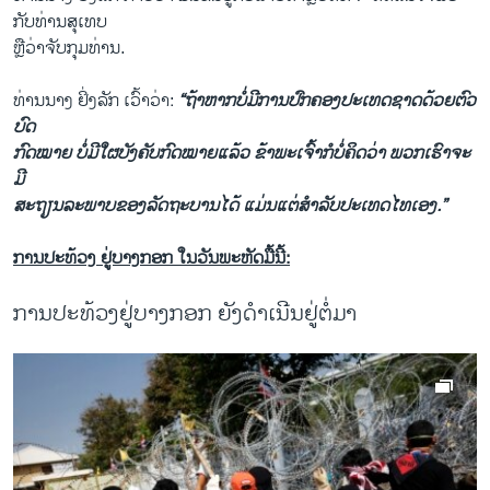
ກັບ​ທ່ານສຸເທບ
ຫຼືວ່າ​ຈັບ​ກຸມ​ທ່ານ.
ທ່ານ​ນາງ ຢິ່ງລັກ ​ເວົ້າ​ວ່າ:
“ຖ້າ​ຫາກບໍ່​ມີ​ການ​ປົກຄອງປະ​ເທດ​ຊາດ​ດ້ວຍຕົວ​
ບົດ​
ກົດໝາຍ ບໍ່​ມີ​ໃຜ​ບັງຄັບ​ກົດໝາຍ​ແລ້ວ ຂ້າພ​ະ​ເຈົ້າກໍ​ບໍ່​ຄິດ​ວ່າ ພວກ​ເຮົາ​ຈະ​
ມີ​
ສະຖຽນລະ​ພາບ​ຂອງ​ລັດຖະບານ​ໄດ້ ​ແມ່ນແຕ່​ສໍາລັບ​ປະ​ເທດ​ໄທ​ເອງ.”
ການປະທ້ວງ ຢູ່ບາງກອກ ໃນວັນພະຫັດມື້ນີ້:
ການປະທ້ວງຢູ່ບາງກອກ ຍັງດໍາເນີນຢູ່ຕໍ່ມາ