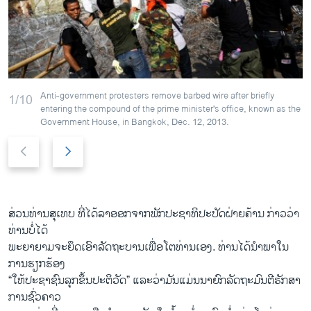
Anti-government protesters remove barbed wire after briefly
1/10
entering the compound of the prime minister's office, known as the
Government House, in Bangkok, Dec. 12, 2013.
P
N
r
e
e
x
v
t
i
s
ສ່ວນທ່ານສຸ​ເທບ ທີ່​ໄດ້​ລາ​ອອກ​ຈາກ​ພັກ​ປະຊາທິປະ​ປັດ​ຝ່າຍ​ຄ້ານ ກ່າວ​ວ່າ
o
l
ທ່ານບໍ່​ໄດ້​
u
i
ພະຍາຍາມ​ຈະ​ຍຶດ​ເອົາ​ລັດຖະບານ​ເພື່ອ​ໂຕ​ທ່ານ​ເອງ. ທ່ານ​ໄດ້ນໍ​າພາໃນ
s
d
ການຮຽກຮ້ອງ ​
s
e
“​ໃຫ້ປະຊາຊົນ​ລຸກ​ຂຶ້ນປະຕິວັດ” ​ແລະ​ວ່າມັນ​ແມ່ນນາຍົກລັດຖະມົນຕີ​ຮັກສາ​
l
ການຊົ່ວຄາວ
i