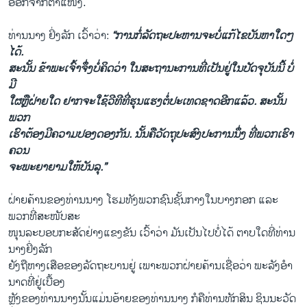
ອອກ​ຈາກ​ຕໍາແໜ່​ງ.
ທ່ານ​ນາງ ຢິ່ງລັກ ​ເວົ້າ​ວ່າ:
“ການ​ກໍ່​ລັດຖະປະຫານຈະ​ບໍ່​ແກ້​ໄຂ​ບັນຫາໃດ​ໆ​
ໄດ້.
ສະ​ນັ້ນ ຂ້າພະ​ເຈົ້າຈຶ່ງບໍ່​ຄິດ​ວ່າ ​ໃນ​ສະຖານະ​ການ​ທີ່​ເປັນ​ຢູ່​ໃນ​ປັດ​ຈຸບັນ​ນີ້ ບໍ່​
ມີ​
ໃຜຫຼື​ຝ່າຍ​ໃດ ຢາກຈະ​ໃຊ້​ວີ​ທີ​ທີ່ຮຸນ​ແຮງ​ຕໍ່​ປະ​ເທດ​ຊາດ​ອີກ​ແລ້ວ. ສະ​ນັ້ນ ​
ພວກ​
ເຮົາ​ຕ້ອງ​ມີ​ຄວາມປອງ​ດອງ​ກັນ. ນັ້ນ​ຄື​ວັດ​ຖຸປະສົງ​ປະການ​ນຶ່ງ ທີ່ພວກ​ເຮົາ​
ຄວນ​
ຈະ​ພະຍາຍາມ​ໃຫ້​ບັນລຸ.”
ຝ່າຍ​ຄ້ານ​ຂອງ​ທ່ານ​ນາງ ​ໂຮມ​ທັງພວກ​ຊົນ​ຊັ້ນ​ກາງໃນ​ບາງກອກ ​ແລະ​
ພວກ​ທີ່​ສະໜັບສະ
​ໜຸນ​ລະບອບ​ກະສັດ​ຢ່າງ​ແຂງ​ຂັນ ​ເວົ້າ​ວ່າ ມັນ​ເປັນ​ໄປ​ບໍ່ໄດ້ ຕາບ​ໃດ​ທີ່​ທ່ານ​
ນາງຢິ່ງລັກ
​ຍັງ​ຖື​ຫາງ​ເສືອ​ຂອງ​ລັດຖະບານຢູ່ ​ເພາະພວກຝ່າຍ​ຄ້ານ​ເຊື່ອ​ວ່າ​ ພະລັງ​ອໍາ
ນາດ​ທີ່ຢູ່ເບື້ອງ
​ຫຼັງ​ຂອງ​ທ່ານ​ນາງ​ນັ້ນແມ່ນອ້າຍຂອງ​ທ່ານນາງ ກໍ​ຄື​ທ່ານທັກສິນ ຊິນນະ​ວັດ