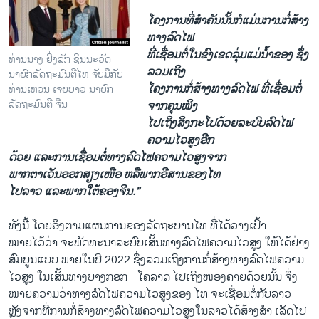
ໂຄງການທີ່ສໍາຄັນນັ້ນກໍແມ່ນການກໍ່ສ້າງ
ທາງລົດໄຟ
ທີ່ເຊື່ອມຕໍ່ໃນຂົງເຂດລຸ່ມແມ່ນໍ້າຂອງ ຊຶ່ງ
ທ່ານນາງ ຢິ່ງລັກ ຊິນນະວັດ
ລວມເຖິງ
ນາຍົກລັດຖະມົນຕີໄທ ຈັບມືກັບ
ໂຄງການກໍ່ສ້າງທາງລົດໄຟ ທີ່ເຊື່ອມຕໍ່
ທ່ານເຫວນ ເຈຍບາວ ນາຍົກ
ລັດຖະມົນຕີ ຈີນ
ຈາກຄຸນໝິງ
ໄປເຖິງສິງກະໂປດ້ວຍລະບົບລົດໄຟ
ຄວາມໄວສູງອີກ
ດ້ວຍ ແລະການເຊື່ອມຕໍ່ທາງລົດໄຟຄວາມໄວສູງຈາກ
ພາກຕາເວັນອອກສຽງເໜືອ ຫລືພາກອີສານຂອງໄທ
ໄປລາວ ແລະພາກໃຕ້ຂອງຈີນ."
ທັງນີ້ ໂດຍອິງຕາມແຜນການຂອງລັດຖະບານໄທ ທີ່ໄດ້ວາງເປົ້າ
ໝາຍໄວ້ວ່າ ຈະພັດທະນາລະບົບເສັ້ນທາງລົດໄຟຄວາມໄວສູງ ໃຫ້ໄດ້ຢ່າງ
ສົມບູນແບບ ພາຍໃນປີ 2022 ຊຶ່ງລວມເຖິງການກໍ່ສ້າງທາງລົດໄຟຄວາມ
ໄວສູງ ໃນເສັ້ນທາງບາງກອກ - ໂຄລາດ ໄປເຖິງໜອງຄາຍດ້ວຍນັ້ນ ຈຶ່ງ
ໝາຍຄວາມວ່າທາງລົດໄຟຄວາມໄວສູງຂອງ ໄທ ຈະເຊື່ອມຕໍ່ກັບລາວ
ຫຼັງຈາກທີ່ການກໍ່ສ້າງທາງລົດໄຟຄວາມໄວສູງໃນລາວໄດ້ສ້າງສໍາ ເລັດໄປ