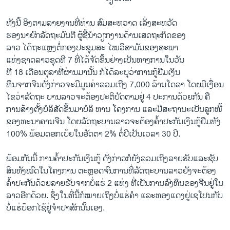
ທັງນີ້ ອິງຕາມລາຍງານທີ່ທ່ານ ສົມສະຫວາດ ເລັ່ງສະຫວັດ
ຮອງນາຍົກລັດຖະມົນຕີ ຜູ້ຊີ້ນໍາວຽກງານດ້ານເສດຖະກິດຂອງ
ລາວ ໄດ້ຖະແຫຼງຕໍ່ກອງປະຊຸມສະ ໄໝວິສາມັນຂອງສະພາ
ແຫ່ງຊາດລາວຊຸດທີ 7 ທີ່ໄດ້ຈັດຂຶ້ນຢ່າງເປັນທາງການໃນວັນ
ທີ 18 ເດືອນຕຸລາທີ່ຜ່ານມານັ້ນ ກໍໄດ້ລະບຸວ່າການກູ້ຢືມເງິນ
ທຶນຈາກຈີນດັ່ງກ່າວຈະມີມູນຄ່າລວມເຖີງ 7,000 ລ້ານໂດລາ ໂດຍມີ​ເງື່ອນ​
ໄຂ​ວ່າ​ລັດຖະ ບານ​ລາວ​ຈະ​ຕ້ອງ​ປະຕິບັດ​ຕາມ​ຢູ່ 4 ປະການດ້ວຍ​ກັນ​ ຄື
ການ​ສ້າງ​ຕັ້ງ​ບໍລິສັດຂຶ້ນມາ​ບໍລິ ຫານ​ ໂຄງການ​ ແລະ​ມີສະຖານະ​ເປັນ​ລູກ​ໜີ້​
ຂອງ​ທະນາຄານ​ຈີນ ​ໂດຍ​ລັດຖະບານ​ລາວ​ຈະ​ຕ້ອງ​ຄໍ້າປະກັນເງິນ​ກູ້​ຢືມ​ທັງ
100% ພ້ອມ​ດອກ​ເບ້ຍ​ໃນ​ອັດຕາ 2% ຕໍ່​ປີ​ເປັນ​ເວລາ 30 ປີ​.
ພ້ອມ​ກັນ​ນີ້ ການ​ຄໍ້າປະກັນ​ເງິນ​ກູ້ ດັ່ງກ່າວ​ກໍ​ຍັງ​ລວມ​ເຖິງ​ລາຍ​ຮັບ​ແລະ​ຊັບ​
ສິນ​ທັງ​ໝົດ​ໃນ​ໂຄງການ ຕະຫຼອດ​ຈົນ​ການທີ່​ລັດຖະບານ​ລາວ​ຍັງ​ຈະ​ຕ້ອງ​
ຄໍ້າປະກັນ​ດ້ວຍ​ລາຍ​ຮັບ​ຈາກ​ບໍ່​ແຮ່ 2 ​ແຫ່ງ ທີ່​ເປັນ​ການ​ລົງ​ທຶນ​ຂອງ​ຈີນ​ຢູ່​ໃນ​
ລາວ​ອີກ​ດ້ວຍ. ​ຊຶ່ງໃນ​ທີ່​ນີ້​ກໍ​ໝາຍ​ເຖິງ​ບໍ່​ແຮ່​ຄໍາ​ ແລະທອງ​ແດງ​ຢູ່​ເຊ​ໂປ​ນກັບ​
ບໍ່​ແຮ່​ບ໊ອກ​ໄຊ້ຢູ່​ຈໍາປາ​ສັກ​ນັ້ນ​ເອງ.