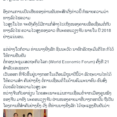
ອິງຕາມການເປີດເຜີຍຂອງທ່ານພັນທະສັກດັ່ງກ່າວນີ້ ກໍໝາຍຄວາມວ່າ
ທາງລົດໄຟຄວາມ
ໄວສູງໃນໄທ ຈະຍັງຄົງບໍ່ມີການກໍ່ສ້າງໄປເຖິງໜອງຄາຍເພື່ອເຊື່ອມຕໍ່ກັບ
ທາງລົດໄຟ ຄວາມໄວສູງຂອງລາວ ທີ່ນະຄອນວຽງຈັນ ພາຍໃນ ປີ 2018
ຢ່າງແນ່ນອນ.
ແຕ່ຢ່າງໃດກໍຕາມ ທ່ານນາງຢິ່ງລັກ ຊິນນະວັດ ນາຍົກລັດຖະມົນຕີໄທ ກໍໄດ້
ໃຫ້ການຢືນຢັນ
ຕໍ່ກອງປະຂຸມເສດຖະກິດໂລກ (World Economic Forum) ຄັ້ງທີ 21
ສໍາລັບເອເຊຍຕາ
ເວັນອອກ ທີ່ຈັດຂຶ້ນຢູ່ບາງກອກໃນເດືອນມິຖຸນາປີນີ້ວ່າ ລັດຖະບານໄທໄດ້
ໃຫ້ຄວາມສໍາ ຄັນຢ່າງຍິ່ງ ຕໍ່ການເຊື່ອມຕໍ່ໃນດ້ານຄົມມະນາຄົນ-ຂົນສົ່ງ
ດ້ວຍລົດໄຟຄວາມໄວສູງ ລະ
ຫວ່າງຈີນກັບອາຊ່ຽນ ໂດຍສະເພາະແມ່ນການເຊື່ອມຕໍ່ຈາກເມືອງຄູນໝິງ
ຂອງຈີນ ມາຍັງ ນະຄອນວຽງຈັນ ຜ່ານໜອງຄາຍມາທີ່ບາງກອກນັ້ນ ຖືເປັນ
ໂຄງການທີ່ສໍາຄັນຢ່າງຍິ່ງ ດັ່ງ ທີ່ທ່ານນາງຢິ່ງລັກ ໄດ້ຖະແຫຼງຢືນຢັນວ່າ: