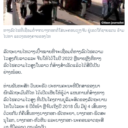
ວິທະຍາສາດ-ເທັກໂນໂລຈີ
ທຸລະກິດ
ພາສາອັງກິດ
ທາງລົດໄຟທີ່ເຊື່ອມຕໍ່ຈາກບາງກອກຕໍ່ໃສ່ນະຄອນວຽງຈັນ ຢູ່ເຂດໃກ້ຊາຍແດນ ຂ້າມ
ວີດີໂອ
ໄປຫາ ແຂວງໜອງຄາຍຂອງໄທ
ສຽງ
ລັດຖະບານໄທວາງເປົ້າໝາຍທີ່ຈະເຊື່ອມຕໍ່ທາງລົດໄຟຄວາມ
ລາຍການກະຈາຍສຽງ
ໄວສູງກັບລາວແລະ ຈີນໃຫ້ໄດ້ໃນປີ 2022 ຫຼືພາຍຫຼັງທີ່ທາງ
ຕິດຕາມພວກເຮົາ ທີ່
ລົດໄຟຄວາມໄວສູງໃນລາວ ກໍ່ສ້າງສໍາເລັດແລ້ວໄດ້ສີ່ປີເປັນ
ລາຍງານ
ຢ່າງໜ້ອຍ.
ທ່ານພັນທະສັກ ວິນຍະຣັດ ປະທານຄະນະທີ່ປຶກສາຂອງນາ
ພາສາຕ່າງໆ
ຍົກລັດຖະມົນຕີໄທ ໄດ້ເປີດເຜີຍໃຫ້ຮູ້ວ່າ ແຜນການກໍ່ສ້າງທາງ
ລົດໄຟຄວາມໄວສູງ ທີ່ເປັນໂຄງການບູລິມະສິດຂອງລັດຖະບານ
ໄທໃນໄລຍະ 6 ປີຕໍ່ໜ້າ ຫຼືຈົນເຖິງປີ 2018 ນັ້ນ ມີຢູ່ 4 ເສັ້ນທາງ
ດ້ວຍກັນ ກໍຄືເສັ້ນທາງບາງກອກ-ພັດທະຍາ, ບາງກອກ-ພິດສະ
ນຸໂລກ, ບາງກອກ-ຫົວຫີນ ແລະບາງກອກ-ນະຄອນລາດຊະສີ
ມາ ຫຼືໂຄລາດ ຕາມລໍາດັບ.