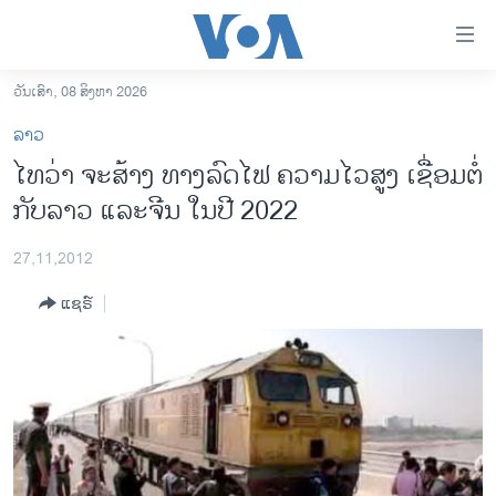
ລິ້ງ
ສຳຫລັບ
ເຂົ້າ
ວັນເສົາ, 08 ສິງຫາ 2026
ຫາ
ໂຮມເພຈ
ລາວ
ຂ້າມ
ລາວ
ໄທວ່າ ຈະສ້າງ ທາງລົດໄຟ ຄວາມໄວສູງ ເຊື່ອມຕໍ່
ຂ້າມ
ອາເມຣິກາ
ກັບລາວ ແລະຈີນ ໃນປີ 2022
ຂ້າມ
ໄປ
ການເລືອກຕັ້ງ ປະທານາທີບໍດີ ສະຫະລັດ 2024
ຫາ
27,11,2012
ຂ່າວ​ຈີນ
ຊອກ
ແຊຣ໌
ຄົ້ນ
ໂລກ
ເອເຊຍ
ອິດສະຫຼະພາບດ້ານການຂ່າວ
ຊີວິດຊາວລາວ
ຊຸມຊົນຊາວລາວ