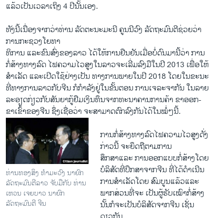
ແລ້ວເປັນເວລາເຖິງ 4 ປີນັ້ນເອງ.
ທັງນີ້ເນື່ອງຈາກວ່າທ່ານ ລັດຕະນະມະນີ ຄູນນີວົງ ລັດຖະມົນຕີຊ່ວຍວ່າ
ການກະຊວງໂຍທາ
ທິການ ແລະຂົນສົ່ງຂອງລາວ ໄດ້ໃຫ້ການຢືນຢັນເມື່ອບໍ່ດົນມານີ້ວ່າ ການ
ກໍ່ສ້າງທາງລົດ ໄຟຄວາມໄວສູງໃນລາວຈະເລີ່ມລົງມືໃນປີ 2013 ເພື່ອໃຫ້
ສໍາເລັດ ແລະເປີດໃຊ້ຢ່າງເປັນ ທາງການພາຍໃນປີ 2018 ໂດຍໃນຂະນະ
ທີ່ທາງການລາວກັບຈີນ ກໍກໍາລັງຢູ່ໃນຂັ້ນຕອນ ການເຈລະຈາກັນ ໃນລາຍ
ລະອຽດກ່ຽວກັບສັນຍາກູ້ຢືມເງິນທຶນຈາກທະນາຄານການຄ້າ ຂາອອກ-
ຂາເຂົ້າຂອງຈີນ ຊຶ່ງເຊື່ອວ່າ ຈະສາມາດຕົກລົງກັນໄດ້ໃນໝໍ່ໆນີ້.
ການກໍ່ສ້າງທາງລົດໄຟຄວາມໄວສູງດັ່ງ
ກ່າວນີ້ ຈະຍຶດຖືຕາມການ
ສຶກສາແລະ ການອອກແບບກໍ່ສ້າງໂດຍ
ບໍລິສັດທີ່ປຶກສາຈາກຈີນ ທີ່ໄດ້ດໍາເນີນ
ທ່ານທອງສິງ ທໍາມະວົງ ນາຍົກ
ການສໍາເລັດໂດຍ ສົມບູນແລ້ວແລະ
ລັດຖະມົນຕີລາວ ຈັບມືກັບ ທ່ານ
ພາກສ່ວນທີ່ຈະ ເປັນຜູ້ຮັບເໝົາກໍ່ສ້າງ
ເຫວນ ເຈຍບາວ ນາຍົກ
ລັດຖະມົນຕີ ຈີນ
ນັ້ນກໍຈະເປັນບໍລິສັດຈາກຈີນ ເຊັ່ນ
ດຽວກັນ.