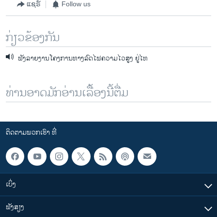
ແຊຣ໌
Follow us
ກ່ຽວຂ້ອງກັນ
ຟັງລາຍງານໂຄງການທາງລົດໄຟຄວາມໄວສູງ ຢູ່ໄທ
ທ່ານອາດມັກອ່ານເລື້ອງນີ້ຕື່ມ
ຕິດຕາມພວກເຮົາ ທີ່
ເບິ່ງ
ຟັງສຽງ