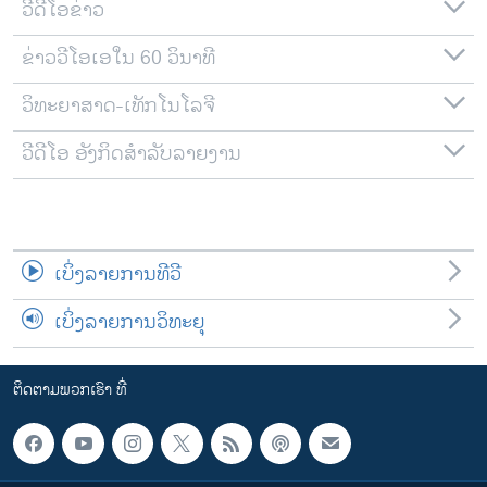
ວີດີໂອຂ່າວ
ຂ່າວວີໂອເອໃນ 60 ວິນາທີ
ວິທະຍາສາດ-ເທັກໂນໂລຈີ
ວີດີໂອ ອັງກິດສຳລັບລາຍງານ
ເບິ່ງລາຍການທີວີ
ເບິ່ງລາຍການວິທະຍຸ
ຕິດຕາມພວກເຮົາ ທີ່