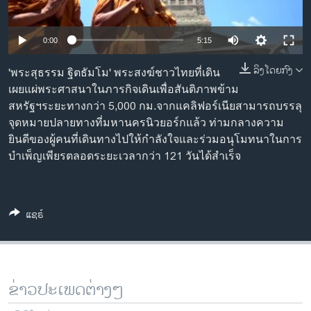
ວິທະຍາສາດ-ເທັກໂນໂລຈີ
ທຸລະກິດ
0:00
5:15
ພາສາອັງກິດ
ລິງໂດຍກົງ
'พระสุธรรม ฐิตธัมโม' พระสงฆ์ชาวไทยที่เดิน
ວີດີໂອ
เผยแผ่พระศาสนาในภารกิจเดินเพื่อสันติภาพข้าม
สหรัฐฯระยะทางกว่า 5,000 กม.จากแคลิฟอร์เนียสามารถบรรลุ
ສຽງ
จุดหมายปลายทางที่มหานครนิวยอร์กแล้ว ท่ามกลางความ
ยินดีของผู้คนที่เดินทางไปให้กำลังใจและร่วมอนุโมทนาในการ
ລາຍການກະຈາຍສຽງ
ຕິດຕາມພວກເຮົາ ທີ່
บำเพ็ญเพียรตลอดระยะเวลากว่า 121 วันได้สำเร็จ
ລາຍງານ
ພາສາຕ່າງໆ
ແຊຣ໌
ຂ່າວປະເພດຕ່າງໆ