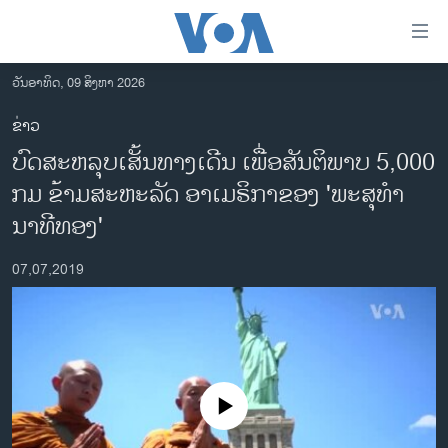
ລິ້ງ
ສຳຫລັບ
ເຂົ້າ
ວັນອາທິດ, 09 ສິງຫາ 2026
ຫາ
ໂຮມເພຈ
ຂ່າວ
ຂ້າມ
ລາວ
ບົ​ດ​ສະ​ຫລຸບ​ເສັ້ນ​ທາ​ງ​ເດີນ ເພື່ອ​ສັນ​ຕິ​ພາບ 5,000
ຂ້າມ
ອາເມຣິກາ
ຂ້າມ
ກມ ຂ້າມ​ສະ​ຫະ​ລັດ ອາ​ເມ​ຣິ​ກາຂອງ 'ພະ​ສຸ​ທຳ
ໄປ
ການເລືອກຕັ້ງ ປະທານາທີບໍດີ ສະຫະລັດ 2024
ນາ​ທີ​ທອງ'
ຫາ
ຂ່າວ​ຈີນ
ຊອກ
07,07,2019
ຄົ້ນ
ໂລກ
ເອເຊຍ
ອິດສະຫຼະພາບດ້ານການຂ່າວ
ຊີວິດຊາວລາວ
No media source currently available
ຊຸມຊົນຊາວລາວ